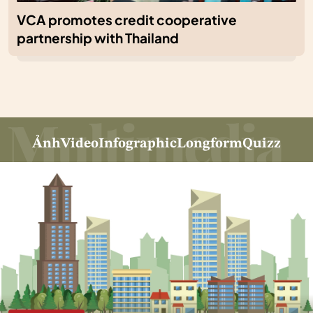
VCA promotes credit cooperative
partnership with Thailand
Ảnh
Video
Infographic
Longform
Quizz