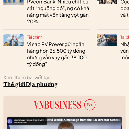
PVcomBank: Nhiều chỉ tiêu
Cục
sát “ngưỡng đỏ”, nợ có khả
doa
năng mất vốn tăng vọt gần
và 
20%
Tài chính
Tài c
Vì sao PV Power gửi ngân
Nhậ
hàng hơn 26.500 tỷ đồng
vùn
nhưng vẫn vay gần 38.100
mỏ
tỷ đồng?
Xem thêm bài viết tại:
Thế giới
Địa phương