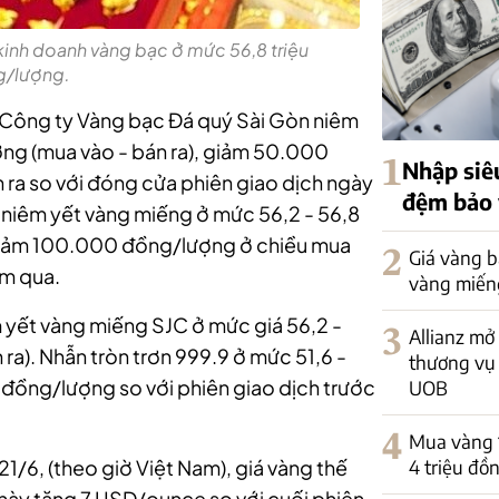
 kinh doanh vàng bạc ở mức 56,8 triệu
/lượng.
Công ty Vàng bạc Đá quý Sài Gòn niêm
ợng (mua vào - bán ra), giảm 50.000
1
Nhập siê
 ra so với đóng cửa phiên giao dịch ngày
đệm bảo 
niêm yết vàng miếng ở mức 56,2 - 56,8
 giảm 100.000 đồng/lượng ở chiều mua
2
Giá vàng bậ
ôm qua.
vàng miếng
 yết vàng miếng SJC ở mức giá 56,2 -
3
Allianz mở
ra). Nhẫn tròn trơn 999.9 ở mức 51,6 -
thương vụ 
đồng/lượng so với phiên giao dịch trước
UOB
4
Mua vàng 14
4 triệu đồ
 21/6, (theo giờ Việt Nam), giá vàng thế
này tăng 7 USD/ounce so với cuối phiên