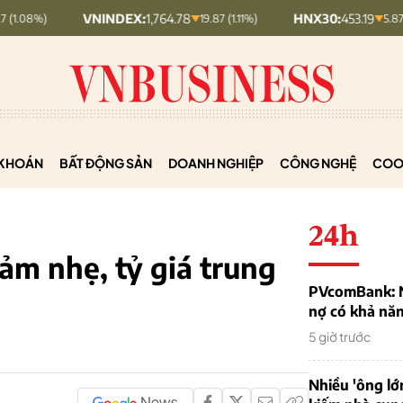
VNINDEX:
1,764.78
HNX30:
453.19
19.87 (1.11%)
5.87 (1.28%)
KHOÁN
BẤT ĐỘNG SẢN
DOANH NGHIỆP
CÔNG NGHỆ
COO
24h
ảm nhẹ, tỷ giá trung
PVcomBank: Nh
nợ có khả nă
5 giờ trước
Nhiều 'ông lớ