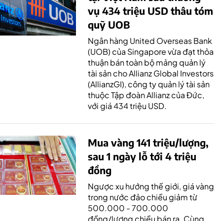
vụ 434 triệu USD thâu tóm
quỹ UOB
Ngân hàng United Overseas Bank
(UOB) của Singapore vừa đạt thỏa
thuận bán toàn bộ mảng quản lý
tài sản cho Allianz Global Investors
(AllianzGI), công ty quản lý tài sản
thuộc Tập đoàn Allianz của Đức,
với giá 434 triệu USD.
Mua vàng 141 triệu/lượng,
sau 1 ngày lỗ tới 4 triệu
đồng
Ngược xu hướng thế giới, giá vàng
trong nước đảo chiều giảm từ
500.000 - 700.000
đồng/lượng chiều bán ra. Cùng