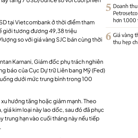
5
Doanh thu 
Petrosetco
hơn 1.000 
 USD tại Vietcombank ở thời điểm tham
ế giới tương đương 49,38 triệu
6
Giá vàng t
lượng so với giá vàng SJC bán cùng thời
thu hẹp ch
hintan Karnani, Giám đốc phụ trách nghiên
ông báo của Cục Dự trữ Liên bang Mỹ (Fed)
xuống dưới mức trung bình trong 100
ó xu hướng tăng hoặc giảm mạnh. Theo
, giá kim loại này lao dốc, sau đó đã phục
áy trung hạn vào cuối tháng này nếu tiếp
.