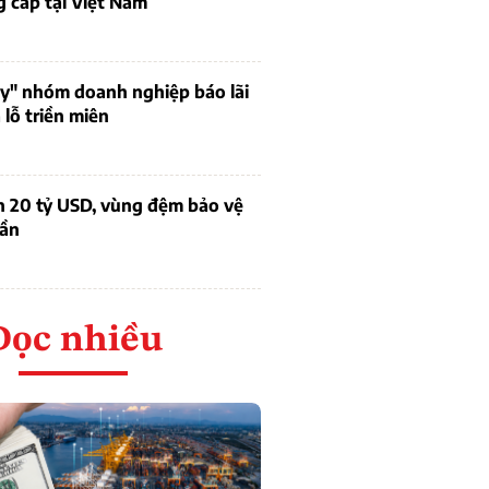
 cấp tại Việt Nam
uy" nhóm doanh nghiệp báo lãi
lỗ triền miên
n 20 tỷ USD, vùng đệm bảo vệ
dần
Đọc nhiều