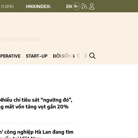
HNXINDEX:
292.64
UPCOMINDEX:
127.17
8.56 (2.84%)
+ 0.
PERATIVE
START-UP
ĐỜI SỐNG
PODCAST
VNCOOP
iều chỉ tiêu sát “ngưỡng đỏ”,
ng mất vốn tăng vọt gần 20%
n' công nghiệp Hà Lan đang tìm