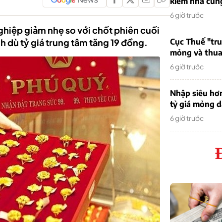
kiếm nhà cung
6 giờ trước
ghiệp giảm nhẹ so với chốt phiên cuối
h dù tỷ giá trung tâm tăng 19 đồng.
Cục Thuế "tr
mỏng và thua 
6 giờ trước
Nhập siêu hơ
tỷ giá mỏng 
6 giờ trước