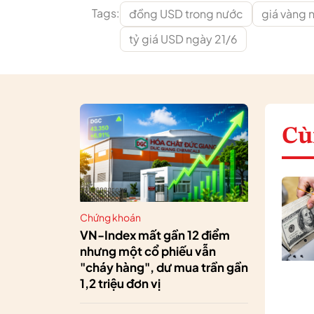
Tags:
đồng USD trong nước
giá vàng 
tỷ giá USD ngày 21/6
Cù
Chứng khoán
VN-Index mất gần 12 điểm
nhưng một cổ phiếu vẫn
"cháy hàng", dư mua trần gần
1,2 triệu đơn vị