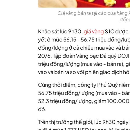
Giá vàng bán ra tại các cửa hàng
đồng
Khảo sát lúc 9h30,
giá vàng
SJC được 
yết ở mức 56,15 - 56,75 triệu đồng/lư
đồng/lượng ở cả chiều mua vào và bán
20/6.
Tập đoàn Vàng bạc Đá quý DOJI 
triệu đồng/lượng (mua vào - bán ra),
vào và bán ra so với phiên giao dịch h
Cùng thời điểm, công ty Phú Quý niêm
56,75 triệu đồng/lượng (mua vào - bán 
52,3 triệu đồng/lượng, giảm 100.000 
đó.
Trên thị trường thế giới, lúc 9h30 ngày
giới ở mức 1.773 USD/ounce. Mức giá 