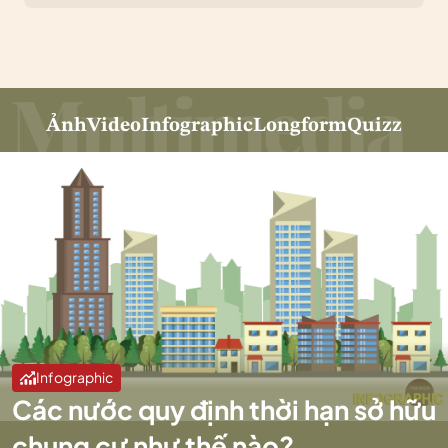
Ảnh
Video
Infographic
Longform
Quizz
Infographic
Các nước quy định thời hạn sở hữu
chung cư như thế nào?