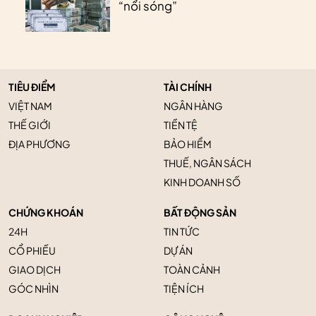
“nổi sóng”
TIÊU ĐIỂM
TÀI CHÍNH
VIỆT NAM
NGÂN HÀNG
THẾ GIỚI
TIỀN TỆ
ĐỊA PHƯƠNG
BẢO HIỂM
THUẾ, NGÂN SÁCH
KINH DOANH SỐ
CHỨNG KHOÁN
BẤT ĐỘNG SẢN
24H
TIN TỨC
CỔ PHIẾU
DỰ ÁN
GIAO DỊCH
TOÀN CẢNH
GÓC NHÌN
TIỆN ÍCH