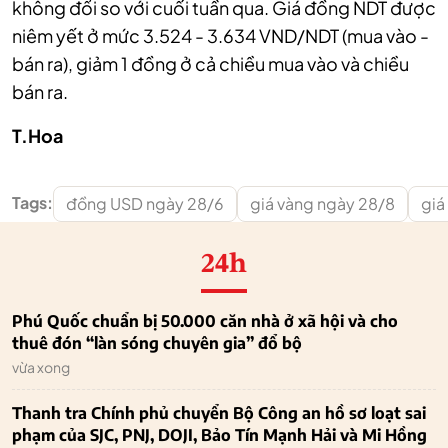
không đổi so với cuối tuần qua. Giá đồng NDT được
niêm yết ở mức 3.524 - 3.634 VND/NDT (mua vào -
bán ra), giảm 1 đồng ở cả chiều mua vào và chiều
bán ra.
T.Hoa
Tags:
đồng USD ngày 28/6
giá vàng ngày 28/8
giá
24h
Phú Quốc chuẩn bị 50.000 căn nhà ở xã hội và cho
thuê đón “làn sóng chuyên gia” đổ bộ
vừa xong
Thanh tra Chính phủ chuyển Bộ Công an hồ sơ loạt sai
phạm của SJC, PNJ, DOJI, Bảo Tín Mạnh Hải và Mi Hồng