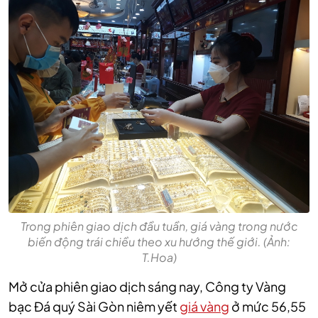
Trong phiên giao dịch đầu tuần, giá vàng trong nước
biến động trái chiều theo xu hướng thế giới. (Ảnh:
T.Hoa)
Mở cửa phiên giao dịch sáng nay, Công ty Vàng
bạc Đá quý Sài Gòn niêm yết
giá vàng
ở mức 56,55