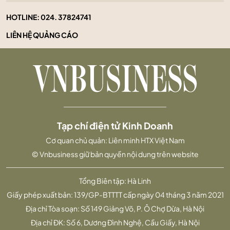
HOTLINE:
024. 37824741
LIÊN HỆ QUẢNG CÁO
Tạp chí điện tử Kinh Doanh
Cơ quan chủ quản: Liên minh HTX Việt Nam
© Vnbusiness giữ bản quyền nội dung trên website
Tổng Biên tập: Hà Linh
Giấy phép xuất bản: 139/GP-BTTTT cấp ngày 04 tháng 3 năm 2021
Địa chỉ Tòa soạn: Số 149 Giảng Võ, P. Ô Chợ Dừa, Hà Nội
Địa chỉ ĐK: Số 6, Dương Đình Nghệ, Cầu Giấy, Hà Nội