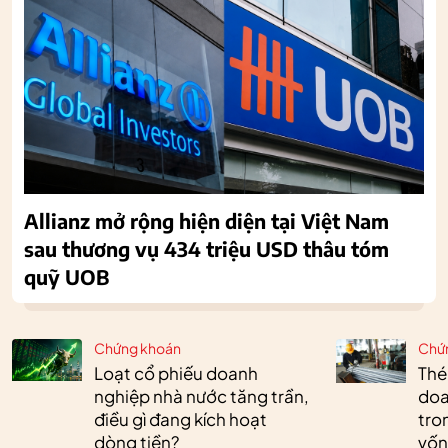
Allianz mở rộng hiện diện tại Việt Nam
sau thương vụ 434 triệu USD thâu tóm
quỹ UOB
Chứng khoán
Chứ
Loạt cổ phiếu doanh
Thé
nghiệp nhà nước tăng trần,
doa
điều gì đang kích hoạt
tro
dòng tiền?
vốn