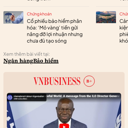
Chứng khoán
Chứ
Cổ phiếu bảo hiểm phân
Cản
hóa: ‘Mỏ vàng’ tiền gửi
kiệ
nâng đỡ lợi nhuận nhưng
phi
chưa đủ tạo sóng
khó
Xem thêm bài viết tại:
Ngân hàng
Bảo hiểm