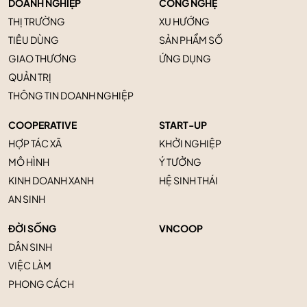
DOANH NGHIỆP
CÔNG NGHỆ
THỊ TRƯỜNG
XU HƯỚNG
TIÊU DÙNG
SẢN PHẨM SỐ
GIAO THƯƠNG
ỨNG DỤNG
QUẢN TRỊ
THÔNG TIN DOANH NGHIỆP
COOPERATIVE
START-UP
HỢP TÁC XÃ
KHỞI NGHIỆP
MÔ HÌNH
Ý TƯỞNG
KINH DOANH XANH
HỆ SINH THÁI
AN SINH
ĐỜI SỐNG
VNCOOP
DÂN SINH
VIỆC LÀM
PHONG CÁCH