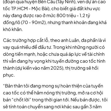
(đoạn qua huyện Bến Cầu (Tây Ninh), ven dự án cao
tốc TP.HCM - Mộc Bài), cho biết giá đất khu vực
này đang được rao ở mức 800 triệu - 1,2 tỷ
đồng/lô (70 - 90m2), nhưng thanh khoản đang khá
khó khăn.
Các trường hợp cắt lỗ, theo anh Luân, đa phần là vì
vay quá nhiều để đầu tư. Trong khi những người có
dòng tiền mạnh, hoặc chưa quá áp lực về tài chính
thì vẫn đang hy vọng khi tuyến đường cao tốc hình
thành (dự kiến vào năm 2025), thị trường sẽ hồi
phục.
“Bản thân tôi đang mong sự hoàn thiện của tuyến
cao tốc có thể hâm nóng thị trường, mở ra cơ hội
bán “chốt lời” trong thời gian tới. Nếu bán được, tôi
sẽ tính toán chuyển sang nơi khác sau gần 3 năm