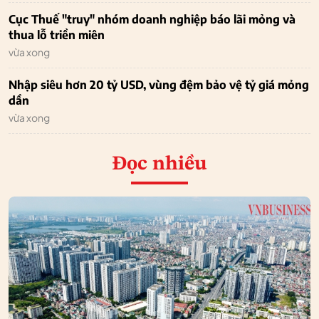
Cục Thuế "truy" nhóm doanh nghiệp báo lãi mỏng và
thua lỗ triền miên
vừa xong
Nhập siêu hơn 20 tỷ USD, vùng đệm bảo vệ tỷ giá mỏng
dần
vừa xong
Đọc nhiều