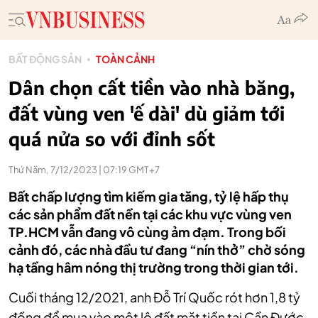
BẤT ĐỘNG SẢN
TOÀN CẢNH
Dân chọn cất tiền vào nhà băng,
đất vùng ven 'ế dài' dù giảm tới
quá nửa so với đỉnh sốt
Thứ Năm, 7/12/2023 | 07:19 GMT+7
Bất chấp lượng tìm kiếm gia tăng, tỷ lệ hấp thụ
các sản phẩm đất nền tại các khu vực vùng ven
TP.HCM vẫn đang vô cùng ảm đạm. Trong bối
cảnh đó, các nhà đầu tư đang “nín thở” chờ sóng
hạ tầng hâm nóng thị trường trong thời gian tới.
Cuối tháng 12/2021, anh Đỗ Trí Quốc rót hơn 1,8 tỷ
đồng để mua vào một lô đất mặt tiền tại Cần Đước