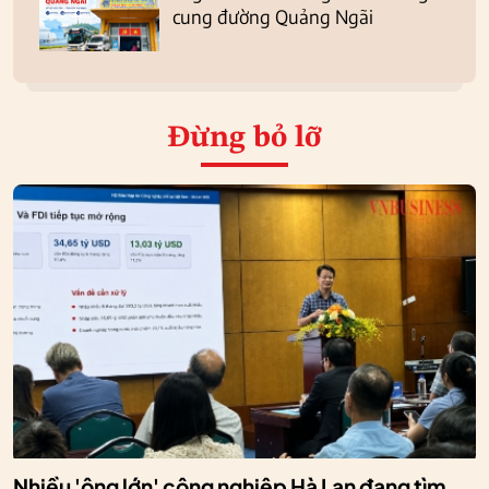
cung đường Quảng Ngãi
Đừng bỏ lỡ
Nhiều 'ông lớn' công nghiệp Hà Lan đang tìm