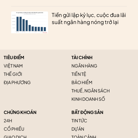
Tiền gửi lập kỷ lục, cuộc đua lãi
suất ngân hàng nóng trở lại
TIÊU ĐIỂM
TÀI CHÍNH
VIỆT NAM
NGÂN HÀNG
THẾ GIỚI
TIỀN TỆ
ĐỊA PHƯƠNG
BẢO HIỂM
THUẾ, NGÂN SÁCH
KINH DOANH SỐ
CHỨNG KHOÁN
BẤT ĐỘNG SẢN
24H
TIN TỨC
CỔ PHIẾU
DỰ ÁN
GIAO DỊCH
TOÀN CẢNH