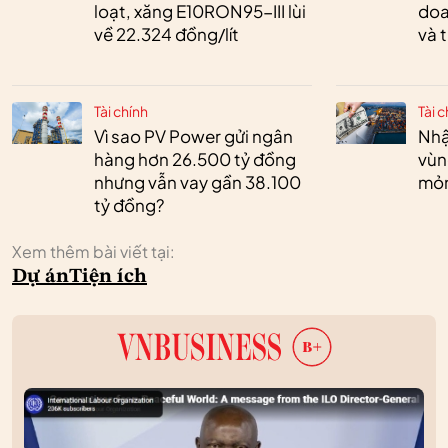
loạt, xăng E10RON95-III lùi
doa
về 22.324 đồng/lít
và 
Tài chính
Tài c
Vì sao PV Power gửi ngân
Nhậ
hàng hơn 26.500 tỷ đồng
vùn
nhưng vẫn vay gần 38.100
mỏ
tỷ đồng?
Xem thêm bài viết tại:
Dự án
Tiện ích