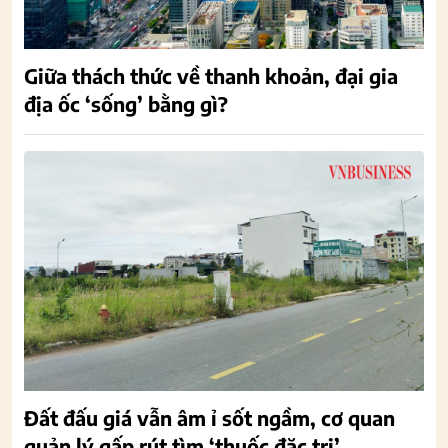
Giữa thách thức về thanh khoản, đại gia
địa ốc ‘sống’ bằng gì?
Đất đấu giá vẫn âm ỉ sốt ngầm, cơ quan
quản lý gấp rút tìm ‘thuốc đặc trị’