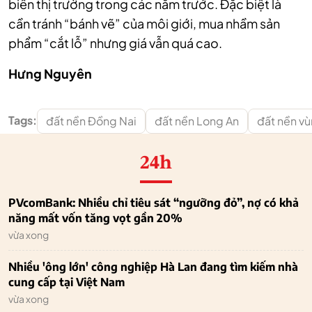
biến thị trường trong các năm trước. Đặc biệt là
cần tránh “bánh vẽ” của môi giới, mua nhầm sản
phẩm “cắt lỗ” nhưng giá vẫn quá cao.
Hưng Nguyên
Tags:
đất nền Đồng Nai
đất nền Long An
đất nền v
24h
PVcomBank: Nhiều chỉ tiêu sát “ngưỡng đỏ”, nợ có khả
năng mất vốn tăng vọt gần 20%
vừa xong
Nhiều 'ông lớn' công nghiệp Hà Lan đang tìm kiếm nhà
cung cấp tại Việt Nam
vừa xong