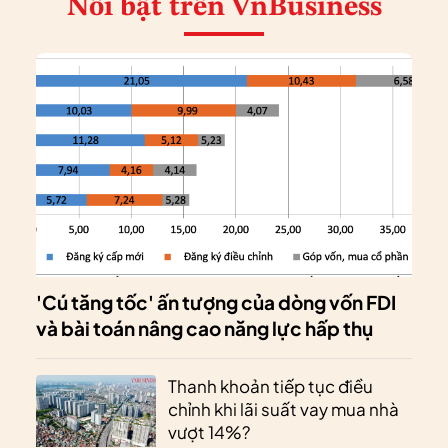
Nổi bật
trên VnBusiness
'Cú tăng tốc' ấn tượng của dòng vốn FDI
và bài toán nâng cao năng lực hấp thụ
Thanh khoản tiếp tục điều
chỉnh khi lãi suất vay mua nhà
vượt 14%?