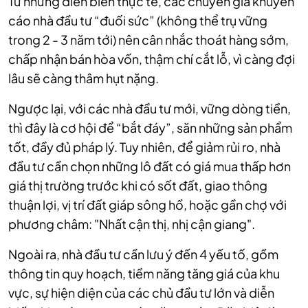
Từ những diễn biến thực tế, các chuyên gia khuyến
cáo nhà đầu tư “đuối sức” (không thể trụ vững
trong 2 - 3 năm tới) nên cân nhắc thoát hàng sớm,
chấp nhận bán hòa vốn, thậm chí cắt lỗ, vì càng đợi
lâu sẽ càng thâm hụt nặng.
Ngược lại, với các nhà đầu tư mới, vững dòng tiền,
thì đây là cơ hội để “bắt đáy”, săn những sản phẩm
tốt, đầy đủ pháp lý. Tuy nhiên, để giảm rủi ro, nhà
đầu tư cần chọn những lô đất có giá mua thấp hơn
giá thị trường trước khi có sốt đất, giao thông
thuận lợi, vị trí đất giáp sông hồ, hoặc gần chợ với
phương châm: "Nhất cận thị, nhị cận giang".
Ngoài ra, nhà đầu tư cần lưu ý đến 4 yếu tố, gồm
thông tin quy hoạch, tiềm năng tăng giá của khu
vực, sự hiện diện của các chủ đầu tư lớn và diễn