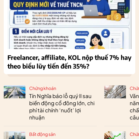
Freelancer, affiliate, KOL nộp thuế 7% hay
theo biểu lũy tiến đến 35%?
Chứng khoán
Chứ
Tín Nghĩa báo lỗ quý II sau
Văn
biến động cổ đông lớn, chi
năm
phí tài chính ‘nuốt’ lợi
chấ
nhuận
câu
Bất động sản
Chứ