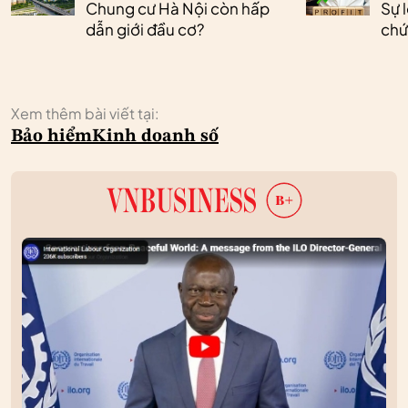
Chung cư Hà Nội còn hấp
Sự 
dẫn giới đầu cơ?
chứ
Xem thêm bài viết tại:
Bảo hiểm
Kinh doanh số