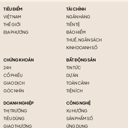
TIÊU ĐIỂM
TÀI CHÍNH
VIỆT NAM
NGÂN HÀNG
THẾ GIỚI
TIỀN TỆ
ĐỊA PHƯƠNG
BẢO HIỂM
THUẾ, NGÂN SÁCH
KINH DOANH SỐ
CHỨNG KHOÁN
BẤT ĐỘNG SẢN
24H
TIN TỨC
CỔ PHIẾU
DỰ ÁN
GIAO DỊCH
TOÀN CẢNH
GÓC NHÌN
TIỆN ÍCH
DOANH NGHIỆP
CÔNG NGHỆ
THỊ TRƯỜNG
XU HƯỚNG
TIÊU DÙNG
SẢN PHẨM SỐ
GIAO THƯƠNG
ỨNG DỤNG