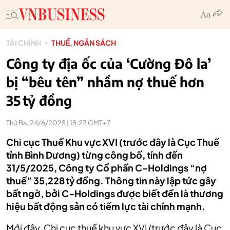
TÀI CHÍNH
THUẾ, NGÂN SÁCH
Công ty địa ốc của ‘Cường Đô la’
bị “bêu tên” nhầm nợ thuế hơn
35 tỷ đồng
Thứ Ba, 24/6/2025 | 15:23 GMT+7
Chi cục Thuế Khu vực XVI (trước đây là Cục Thuế
tỉnh Bình Dương) từng công bố, tính đến
31/5/2025, Công ty Cổ phần C‑Holdings “nợ
thuế” 35,228 tỷ đồng. Thông tin này lập tức gây
bất ngờ, bởi C‑Holdings được biết đến là thương
hiệu bất động sản có tiềm lực tài chính mạnh.
Mới đây, Chi cục thuế khu vực XVI (trước đây là Cục