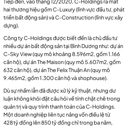
Tiếp đến, vào tháng 12/2020, C-Holdings ra mắt
hai thương hiệu gồm C-Luxury (lĩnh vực đầu tư, phát
triển bất động sản) và C-Construction (lĩnh vực xây
dựng).
Công ty C-Holdings được biết đến là chủ đầu tư
nhiều dự án bất động sản tại Bình Dương như: dự án
C-Sky View (quy mô khoảng 8.596m2, gồm 1.166
căn hộ), dự án The Maison (quy mô 5.607m2, gồm
632 căn hộ), dự án The Felix Thuận An (quy mô
9.465m2, gồm 1.300 căn hộ và shophouse).
Dù sự nhầm lẫn đã được xử lý kỹ thuật, nhưng dư
luận không khỏi đặt câu hỏi về tính chặt chẽ trong
quản trị và quy trình thanh toán của C‑Holdings.
Một doanh nghiệp liên tục nâng vốn điều lệ từ
428 tỷ đồng lên 850 tỷ đồng chỉ trong ba năm,