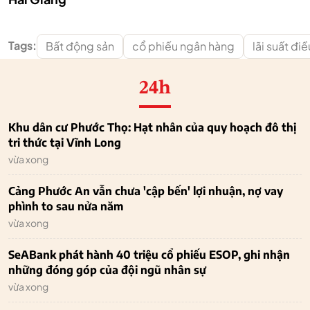
Tags:
Bất động sản
cổ phiếu ngân hàng
lãi suất đi
24h
Khu dân cư Phước Thọ: Hạt nhân của quy hoạch đô thị
tri thức tại Vĩnh Long
vừa xong
Cảng Phước An vẫn chưa 'cập bến' lợi nhuận, nợ vay
phình to sau nửa năm
vừa xong
SeABank phát hành 40 triệu cổ phiếu ESOP, ghi nhận
những đóng góp của đội ngũ nhân sự
vừa xong