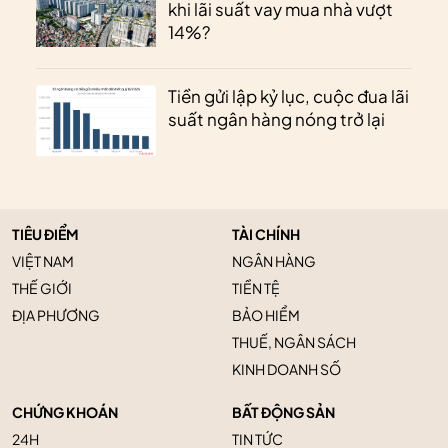
khi lãi suất vay mua nhà vượt
14%?
Tiền gửi lập kỷ lục, cuộc đua lãi
suất ngân hàng nóng trở lại
TIÊU ĐIỂM
TÀI CHÍNH
VIỆT NAM
NGÂN HÀNG
THẾ GIỚI
TIỀN TỆ
ĐỊA PHƯƠNG
BẢO HIỂM
THUẾ, NGÂN SÁCH
KINH DOANH SỐ
CHỨNG KHOÁN
BẤT ĐỘNG SẢN
24H
TIN TỨC