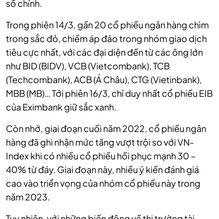
số chính.
Trong phiên 14/3, gần 20 cổ phiếu ngân hàng chìm
trong sắc đỏ, chiếm áp đảo trong nhóm giao dịch
tiêu cực nhất, với các đại diện đến từ các ông lớn
như BID (BIDV), VCB (Vietcombank), TCB
(Techcombank), ACB (Á Châu), CTG (Vietinbank),
MBB (MB)… Tới phiên 16/3, chỉ duy nhất cổ phiếu EIB
của Eximbank giữ sắc xanh.
Còn nhớ, giai đoạn cuối năm 2022, cổ phiếu ngân
hàng đã ghi nhận mức tăng vượt trội so với VN-
Index khi có nhiều cổ phiếu hồi phục mạnh 30 –
40% từ đáy. Giai đoạn này, nhiều ý kiến đánh giá
cao vào triển vọng của nhóm cổ phiếu này trong
năm 2023.
Tuy nhiên, với những biến động về thị trường tài