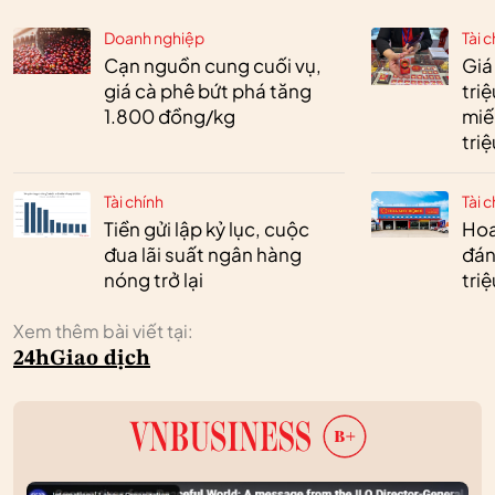
Doanh nghiệp
Tài c
Cạn nguồn cung cuối vụ,
Giá
giá cà phê bứt phá tăng
tri
1.800 đồng/kg
miế
tri
Tài chính
Tài c
Tiền gửi lập kỷ lục, cuộc
Hoa 
đua lãi suất ngân hàng
đán
nóng trở lại
tri
Xem thêm bài viết tại:
24h
Giao dịch