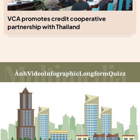
VCA promotes credit cooperative
partnership with Thailand
Ảnh
Video
Infographic
Longform
Quizz