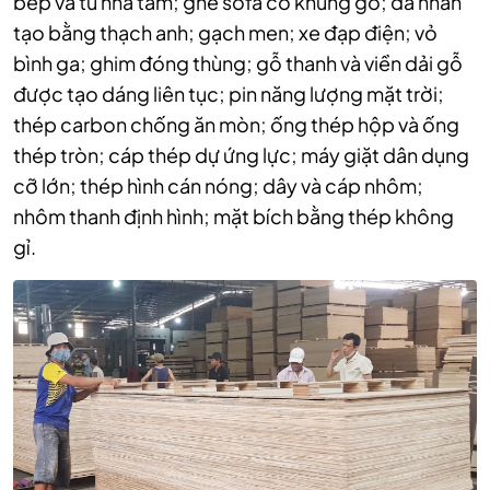
bếp và tủ nhà tắm; ghế sofa có khung gỗ; đá nhân
tạo bằng thạch anh; gạch men; xe đạp điện; vỏ
bình ga; ghim đóng thùng; gỗ thanh và viền dải gỗ
được tạo dáng liên tục; pin năng lượng mặt trời;
thép carbon chống ăn mòn; ống thép hộp và ống
thép tròn; cáp thép dự ứng lực; máy giặt dân dụng
cỡ lớn; thép hình cán nóng; dây và cáp nhôm;
nhôm thanh định hình; mặt bích bằng thép không
gỉ.