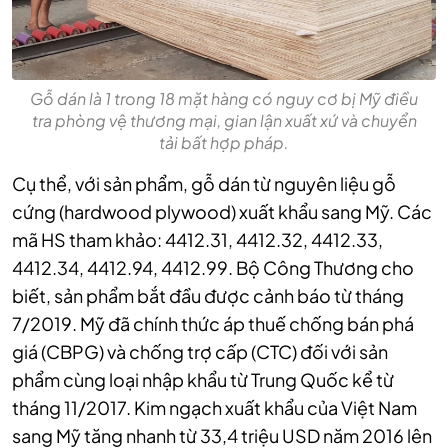
Gỗ dán là 1 trong 18 mặt hàng có nguy cơ bị Mỹ điều
tra phòng vệ thương mại, gian lận xuất xứ và chuyển
tải bất hợp pháp.
Cụ thể, với sản phẩm, gỗ dán từ nguyên liệu gỗ
cứng (hardwood plywood) xuất khẩu sang Mỹ.
Các
mã HS tham khảo: 4412.31, 4412.32, 4412.33,
4412.34, 4412.94, 4412.99. Bộ Công Thương cho
biết, s
ản phẩm bắt đầu được cảnh báo từ tháng
7/2019. Mỹ đã chính thức áp thuế chống bán phá
giá (CBPG) và chống trợ cấp (CTC) đối với sản
phẩm cùng loại nhập khẩu từ Trung Quốc kể từ
tháng 11/2017.
Kim ngạch xuất khẩu của Việt Nam
sang Mỹ tăng nhanh từ 33,4 triệu USD năm 2016 lên