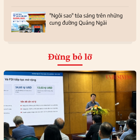
"Ngôi sao" tỏa sáng trên những
cung đường Quảng Ngãi
Đừng bỏ lỡ