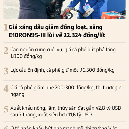
1
Giá xăng dầu giảm đồng loạt, xăng
E10RON95-III lùi về 22.324 đồng/lít
2
Cạn nguồn cung cuối vụ, giá cà phê bứt phá tăng
1.800 đồng/kg
3
Lực cầu ổn định, cà phê giữ mốc 96.500 đồng/kg
4
Giá cà phê giảm nhẹ 200-300 đồng/kg, thị trường đi
ngang
5
Xuất khẩu nông, lâm, thủy sản đạt gần 42,8 tỷ USD
sau 7 tháng, xuất siêu hơn 11,6 tỷ USD
Ô tô nhập khẩu bứt phá mạnh mẽ, thị trường Việt