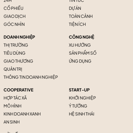
CỔ PHIẾU
DỰ ÁN
GIAO DỊCH
TOÀN CẢNH
GÓC NHÌN
TIỆN ÍCH
DOANH NGHIỆP
CÔNG NGHỆ
THỊ TRƯỜNG
XU HƯỚNG
TIÊU DÙNG
SẢN PHẨM SỐ
GIAO THƯƠNG
ỨNG DỤNG
QUẢN TRỊ
THÔNG TIN DOANH NGHIỆP
COOPERATIVE
START-UP
HỢP TÁC XÃ
KHỞI NGHIỆP
MÔ HÌNH
Ý TƯỞNG
KINH DOANH XANH
HỆ SINH THÁI
AN SINH