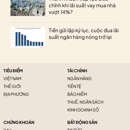
chỉnh khi lãi suất vay mua nhà
vượt 14%?
Tiền gửi lập kỷ lục, cuộc đua lãi
suất ngân hàng nóng trở lại
TIÊU ĐIỂM
TÀI CHÍNH
VIỆT NAM
NGÂN HÀNG
THẾ GIỚI
TIỀN TỆ
ĐỊA PHƯƠNG
BẢO HIỂM
THUẾ, NGÂN SÁCH
KINH DOANH SỐ
CHỨNG KHOÁN
BẤT ĐỘNG SẢN
24H
TIN TỨC