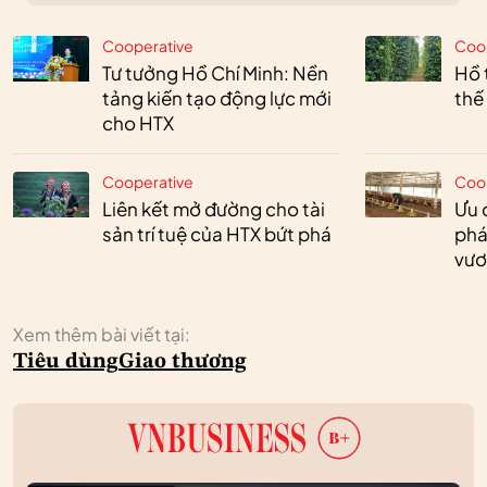
Cooperative
Coo
Tư tưởng Hồ Chí Minh: Nền
Hồ 
tảng kiến tạo động lực mới
thế
cho HTX
Cooperative
Coo
Liên kết mở đường cho tài
Ưu 
sản trí tuệ của HTX bứt phá
phá
vươ
Xem thêm bài viết tại:
Tiêu dùng
Giao thương