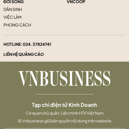
ĐỜI SỐNG
VNCOOP
DÂN SINH
VIỆC LÀM
PHONG CÁCH
HOTLINE:
024. 37824741
LIÊN HỆ QUẢNG CÁO
Tạp chí điện tử Kinh Doanh
Cơ quan chủ quản: Liên minh HTX Việt Nam
© Vnbusiness giữ bản quyền nội dung trên website