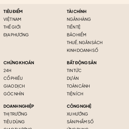
TIÊU ĐIỂM
TÀI CHÍNH
VIỆT NAM
NGÂN HÀNG
THẾ GIỚI
TIỀN TỆ
ĐỊA PHƯƠNG
BẢO HIỂM
THUẾ, NGÂN SÁCH
KINH DOANH SỐ
CHỨNG KHOÁN
BẤT ĐỘNG SẢN
24H
TIN TỨC
CỔ PHIẾU
DỰ ÁN
GIAO DỊCH
TOÀN CẢNH
GÓC NHÌN
TIỆN ÍCH
DOANH NGHIỆP
CÔNG NGHỆ
THỊ TRƯỜNG
XU HƯỚNG
TIÊU DÙNG
SẢN PHẨM SỐ