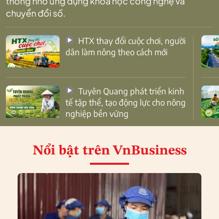
thống nhờ ứng dụng khoa học công nghệ và
chuyển đổi số.
HTX thay đổi cuộc chơi, người
dân làm nông theo cách mới
Tuyên Quang phát triển kinh
tế tập thể, tạo động lực cho nông
nghiệp bền vững
Nổi bật
trên VnBusiness