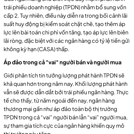
trái phiếu doanh nghiệp (TPDN) nhằm bổ sung vốn
cấp 2. Tuy nhiên, điều này diễn ra trong bối cảnh lãi
suất huy động bị kiểm soát chặt chẽ, tạo thêm áp
lực lên bài toán chi phí vốn tăng, tạo áp lực lên biên
lãi ròng, đặc biệt với các ngân hàng có tỷ lệ tiền gửi
không kỳ hạn (CASA) thấp.
Áp đảo trong cả "vai" người bán và người mua
Giới phân tích tin tưởng lượng phát hành TPDN sẽ
khả quan hơn trong năm nay. Khối lượng phát hành
vẫn sẽ được dẫn dắt bởi trái phiếu ngân hàng. Thực
tế cho thấy, từ năm ngoái đến nay, ngân hàng
thương mại gần như áp đảo toàn bộ thị trường
TPDN trong cả “vai” người bán lẫn “vai” người mua,
sự tham gia tích cực của ngân hàng khiến quy mô
thị trường này tăng.