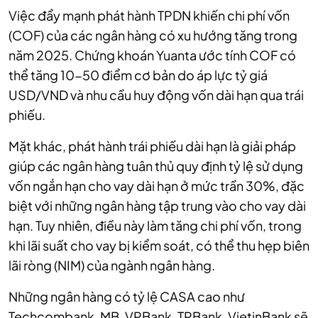
Việc đẩy mạnh phát hành TPDN khiến chi phí vốn
(COF) của các ngân hàng có xu hướng tăng trong
năm 2025. Chứng khoán Yuanta ước tính COF có
thể tăng 10-50 điểm cơ bản do áp lực tỷ giá
USD/VND và nhu cầu huy động vốn dài hạn qua trái
phiếu.
Mặt khác, phát hành trái phiếu dài hạn là giải pháp
giúp các ngân hàng tuân thủ quy định tỷ lệ sử dụng
vốn ngắn hạn cho vay dài hạn ở mức trần 30%, đặc
biệt với những ngân hàng tập trung vào cho vay dài
hạn. Tuy nhiên, điều này làm tăng chi phí vốn, trong
khi lãi suất cho vay bị kiểm soát, có thể thu hẹp biên
lãi ròng (NIM) của ngành ngân hàng.
Những ngân hàng có tỷ lệ CASA cao như
Techcombank, MB, VPBank, TPBank, VietinBank sẽ