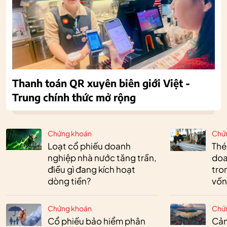
Thanh toán QR xuyên biên giới Việt -
Trung chính thức mở rộng
Chứng khoán
Chứ
Loạt cổ phiếu doanh
Thé
nghiệp nhà nước tăng trần,
doa
điều gì đang kích hoạt
tro
dòng tiền?
vốn
Chứng khoán
Chứ
Cổ phiếu bảo hiểm phân
Cản