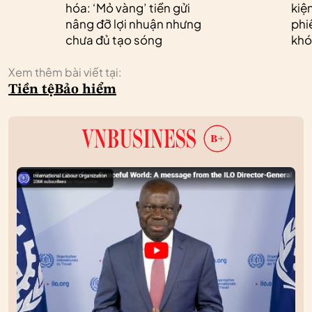
hóa: ‘Mỏ vàng’ tiền gửi
kiệ
nâng đỡ lợi nhuận nhưng
phi
chưa đủ tạo sóng
khó
Xem thêm bài viết tại:
Tiền tệ
Bảo hiểm