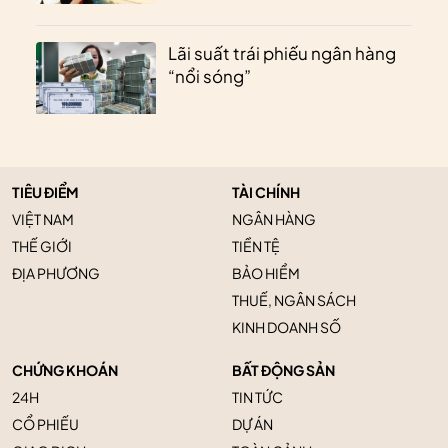
Lãi suất trái phiếu ngân hàng
“nổi sóng”
TIÊU ĐIỂM
TÀI CHÍNH
VIỆT NAM
NGÂN HÀNG
THẾ GIỚI
TIỀN TỆ
ĐỊA PHƯƠNG
BẢO HIỂM
THUẾ, NGÂN SÁCH
KINH DOANH SỐ
CHỨNG KHOÁN
BẤT ĐỘNG SẢN
24H
TIN TỨC
CỔ PHIẾU
DỰ ÁN