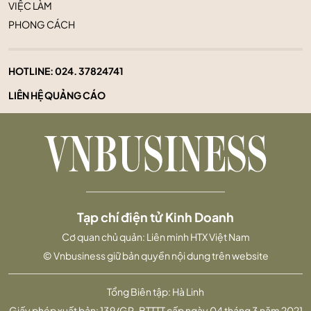
VIỆC LÀM
PHONG CÁCH
HOTLINE:
024. 37824741
LIÊN HỆ QUẢNG CÁO
Tạp chí điện tử Kinh Doanh
Cơ quan chủ quản: Liên minh HTX Việt Nam
© Vnbusiness giữ bản quyền nội dung trên website
Tổng Biên tập: Hà Linh
Giấy phép xuất bản: 139/GP-BTTTT cấp ngày 04 tháng 3 năm 2021