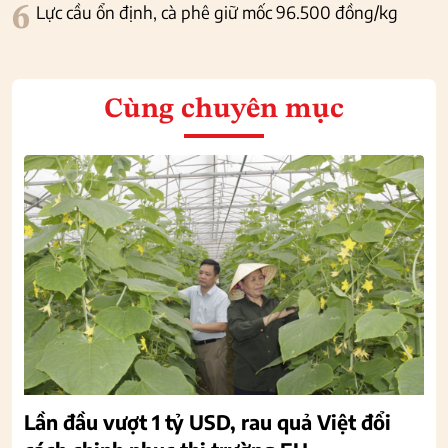
6
Lực cầu ổn định, cà phê giữ mốc 96.500 đồng/kg
Cùng chuyên mục
Lần đầu vượt 1 tỷ USD, rau quả Việt đổi