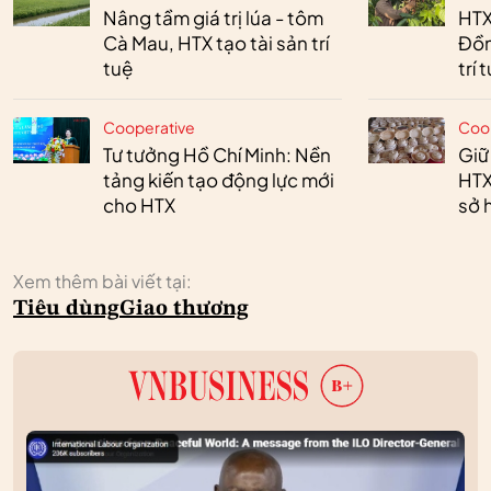
Nâng tầm giá trị lúa - tôm
HTX
Cà Mau, HTX tạo tài sản trí
Đồn
tuệ
trí 
Cooperative
Coo
Tư tưởng Hồ Chí Minh: Nền
Giữ
tảng kiến tạo động lực mới
HTX
cho HTX
sở h
Xem thêm bài viết tại:
Tiêu dùng
Giao thương