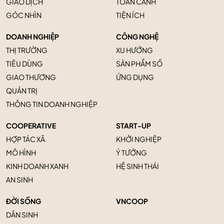
GIAO DỊCH
TOÀN CẢNH
GÓC NHÌN
TIỆN ÍCH
DOANH NGHIỆP
CÔNG NGHỆ
THỊ TRƯỜNG
XU HƯỚNG
TIÊU DÙNG
SẢN PHẨM SỐ
GIAO THƯƠNG
ỨNG DỤNG
QUẢN TRỊ
THÔNG TIN DOANH NGHIỆP
COOPERATIVE
START-UP
HỢP TÁC XÃ
KHỞI NGHIỆP
MÔ HÌNH
Ý TƯỞNG
KINH DOANH XANH
HỆ SINH THÁI
AN SINH
ĐỜI SỐNG
VNCOOP
DÂN SINH