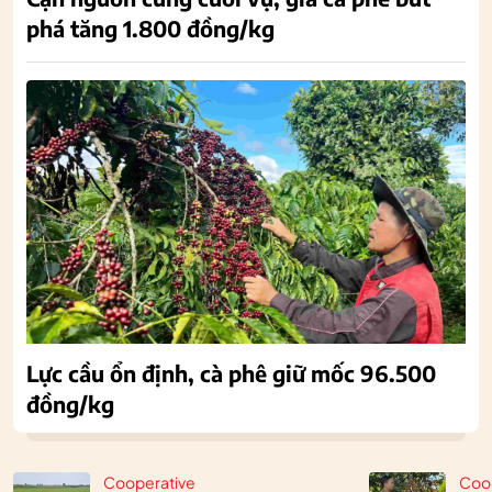
phá tăng 1.800 đồng/kg
Lực cầu ổn định, cà phê giữ mốc 96.500
đồng/kg
Cooperative
Coo