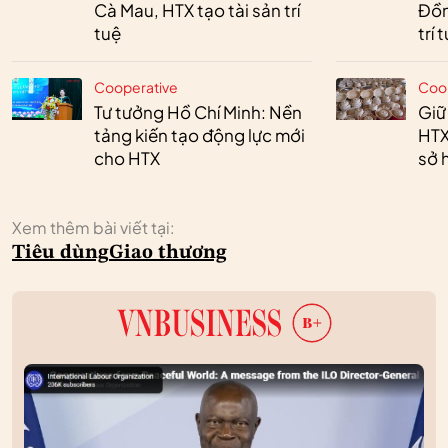
Cà Mau, HTX tạo tài sản trí
Đồn
tuệ
trí 
Cooperative
Coo
Tư tưởng Hồ Chí Minh: Nền
Giữ
tảng kiến tạo động lực mới
HTX
cho HTX
sở h
Xem thêm bài viết tại:
Tiêu dùng
Giao thương