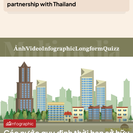
partnership with Thailand
Ảnh
Video
Infographic
Longform
Quizz
Infographic
Các nước quy định thời hạn sở hữu