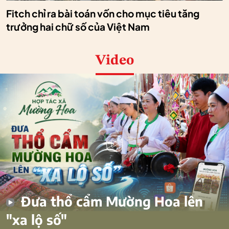
Fitch chỉ ra bài toán vốn cho mục tiêu tăng
trưởng hai chữ số của Việt Nam
Video
Đưa thổ cẩm Mường Hoa lên
"xa lộ số"