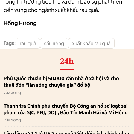
rộng thị trường tiêu thụ và đảm bảo sự phát triển
bền vững cho ngành xuất khẩu rau quả.
Hồng Hương
Tags:
rau quả
sầu riêng
xuất khẩu rau quả
24h
Phú Quốc chuẩn bị 50.000 căn nhà ở xã hội và cho
thuê đón “làn sóng chuyên gia” đổ bộ
vừa xong
Thanh tra Chính phủ chuyển Bộ Công an hồ sơ loạt sai
phạm của SJC, PNJ, DOJI, Bảo Tín Mạnh Hải và Mi Hồng
vừa xong
Lần đầu vượt 1 tỷ USD, rau quả Việt đổi cách chinh phục