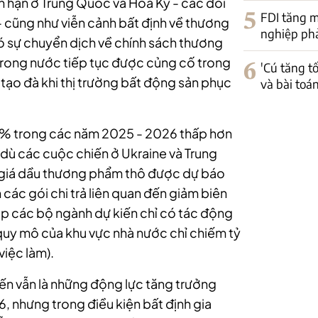
ắn hạn ở Trung Quốc và Hoa Kỳ - các đối
5
FDI tăng m
- cũng như viễn cảnh bất định về thương
nghiệp phải
có sự chuyển dịch về chính sách thương
 trong nước tiếp tục được củng cố trong
6
'Cú tăng t
ạo đà khi thị trường bất động sản phục
và bài toá
,5% trong các năm 2025 - 2026 thấp hơn
dù các cuộc chiến ở Ukraine và Trung
t giá dầu thương phẩm thô được dự báo
 các gói chi trả liên quan đến giảm biên
ập các bộ ngành dự kiến chỉ có tác động
 quy mô của khu vực nhà nước chỉ chiếm tỷ
việc làm).
ến vẫn là những động lực tăng trưởng
 nhưng trong điều kiện bất định gia