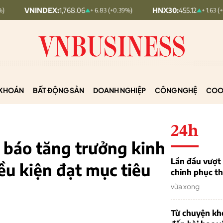
INDEX:
1,768.06
HNX30:
455.12
+ 6.83 (+0.39%)
+ 1.63 (+0.36%)
KHOÁN
BẤT ĐỘNG SẢN
DOANH NGHIỆP
CÔNG NGHỆ
COO
24h
báo tăng trưởng kinh
Lần đầu vượt 
iều kiện đạt mục tiêu
chinh phục th
vừa xong
Từ chuyện khở