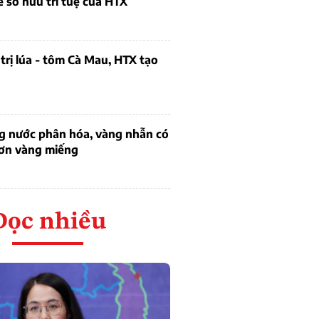
ề sở hữu trí tuệ của HTX
trị lúa - tôm Cà Mau, HTX tạo
ng nước phân hóa, vàng nhẫn có
hơn vàng miếng
Đọc nhiều