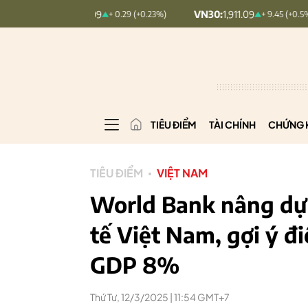
NDEX:
126.99
VN30:
1,911.09
VN
+ 0.29 (+0.23%)
+ 9.45 (+0.5%)
TIÊU ĐIỂM
TÀI CHÍNH
CHỨNG 
TIÊU ĐIỂM
VIỆT NAM
World Bank nâng dự 
tế Việt Nam, gợi ý đ
GDP 8%
Thứ Tư, 12/3/2025 | 11:54 GMT+7