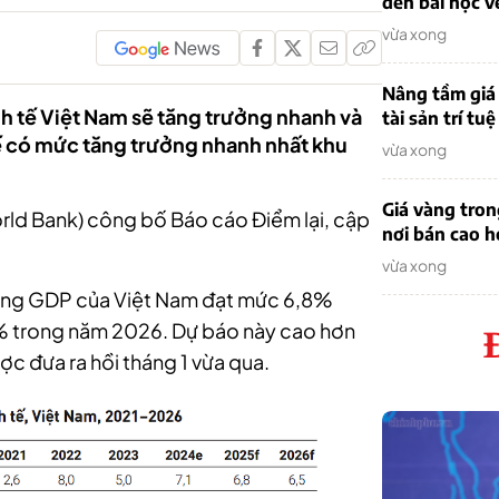
đến bài học v
vừa xong
Nâng tầm giá 
h tế Việt Nam sẽ tăng trưởng nhanh và
tài sản trí tuệ
tế có mức tăng trưởng nhanh nhất khu
vừa xong
Giá vàng tro
rld Bank) công bố Báo cáo Điểm lại, cập
nơi bán cao 
vừa xong
ưởng GDP của Việt Nam đạt mức 6,8%
% trong năm 2026. Dự báo này cao hơn
ợc đưa ra hồi tháng 1 vừa qua.