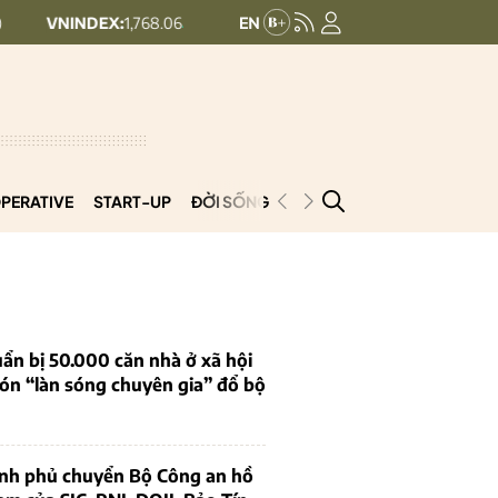
DEX:
1,768.06
HNX30:
455.12
H
+ 6.83 (+0.39%)
+ 1.63 (+0.36%)
PERATIVE
START-UP
ĐỜI SỐNG
PODCAST
VNCOOP
ẩn bị 50.000 căn nhà ở xã hội
ón “làn sóng chuyên gia” đổ bộ
ính phủ chuyển Bộ Công an hồ