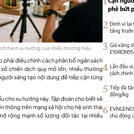
1
Cạn nguồ
phê bứt 
2
Định vị lại
tăng trưởn
3
Giá xăng d
trở thành xu hướng của nhiều thương hiệu.
E10RON95-II
 phải điều chỉnh cách phân bổ ngân sách
4
Lần đầu vư
 số chiến dịch quy mô lớn, nhiều thương
cách chinh
 người sáng tạo nội dung để tiếp cận từng
5
Tiếp đà tă
đồng/kg
biểu cho xu hướng này. Tập đoàn cho biết sẽ
 thông trên mạng xã hội cho hệ sinh thái
6
EVNGENCO1
mở rộng mạnh số lượng đối tác tại nhiều
chủ động 