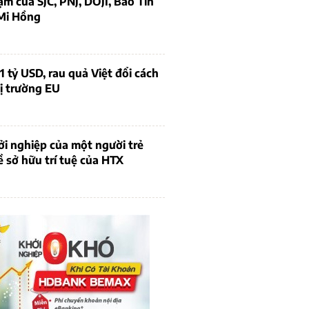
ạm của SJC, PNJ, DOJI, Bảo Tín
Mi Hồng
1 tỷ USD, rau quả Việt đổi cách
ị trường EU
i nghiệp của một người trẻ
ề sở hữu trí tuệ của HTX