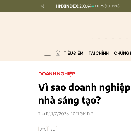
HNXINDEX:
293.44
UPCOMINDE
+ 1.63 (+0.36%)
+ 0.25 (+0.09%)
TIÊU ĐIỂM
TÀI CHÍNH
CHỨNG 
DOANH NGHIỆP
Vì sao doanh nghiệp
nhà sáng tạo?
Thứ Tư, 1/7/2026 | 17:11 GMT+7