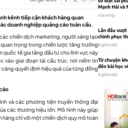
sơ loạt sai ph
Mạnh Hải và 
vừa xong
ành kênh tiếp cận khách hàng quan
các doanh nghiệp quảng cáo toàn cầu.
Lần đầu vượt 
g các chiến dịch marketing, người sáng tạo
chinh phục th
 quan trọng trong chiến lược tăng trưởng
8 giờ trước
 quốc tế gia tăng đầu tư cho lĩnh vực này
ào giai đoạn tái cấu trúc, nơi niềm tin
Từ chuyện khở
đến bài học v
ày càng quyết định hiệu quả của từng đồng
8 giờ trước
 cáo
ình và các phương tiện truyền thông đại
ủa các thương hiệu lớn. Mô hình này giúp
h hàng chỉ với một chiến dịch quy mô toàn