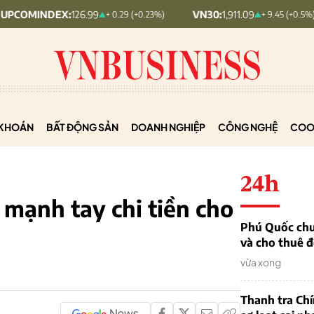
X:
126.99
VN30:
1,911.09
VNIN
+ 0.29 (+0.23%)
+ 9.45 (+0.5%)
KHOÁN
BẤT ĐỘNG SẢN
DOANH NGHIỆP
CÔNG NGHỆ
COO
24h
 mạnh tay chi tiền cho
Phú Quốc chu
và cho thuê đ
vừa xong
Thanh tra Ch