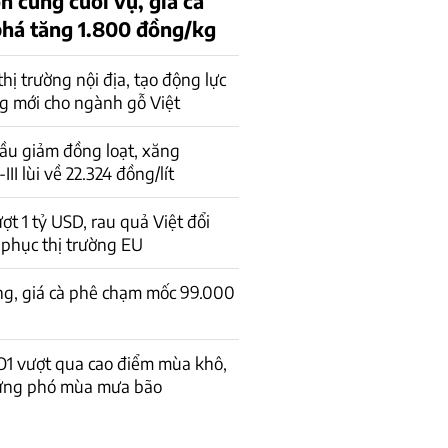
n cung cuối vụ, giá cà
phá tăng 1.800 đồng/kg
 thị trường nội địa, tạo động lực
g mới cho ngành gỗ Việt
ầu giảm đồng loạt, xăng
I lùi về 22.324 đồng/lít
ợt 1 tỷ USD, rau quả Việt đổi
 phục thị trường EU
ng, giá cà phê chạm mốc 99.000
 vượt qua cao điểm mùa khô,
ứng phó mùa mưa bão