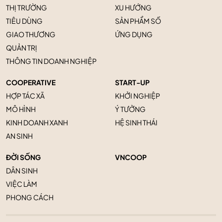
THỊ TRƯỜNG
XU HƯỚNG
TIÊU DÙNG
SẢN PHẨM SỐ
GIAO THƯƠNG
ỨNG DỤNG
QUẢN TRỊ
THÔNG TIN DOANH NGHIỆP
COOPERATIVE
START-UP
HỢP TÁC XÃ
KHỞI NGHIỆP
MÔ HÌNH
Ý TƯỞNG
KINH DOANH XANH
HỆ SINH THÁI
AN SINH
ĐỜI SỐNG
VNCOOP
DÂN SINH
VIỆC LÀM
PHONG CÁCH