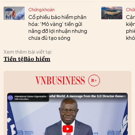
Chứng khoán
Chứ
Cổ phiếu bảo hiểm phân
Cản
hóa: ‘Mỏ vàng’ tiền gửi
kiệ
nâng đỡ lợi nhuận nhưng
phi
chưa đủ tạo sóng
khó
Xem thêm bài viết tại:
Tiền tệ
Bảo hiểm