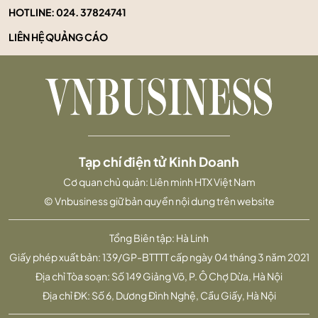
HOTLINE:
024. 37824741
LIÊN HỆ QUẢNG CÁO
Tạp chí điện tử Kinh Doanh
Cơ quan chủ quản: Liên minh HTX Việt Nam
© Vnbusiness giữ bản quyền nội dung trên website
Tổng Biên tập: Hà Linh
Giấy phép xuất bản: 139/GP-BTTTT cấp ngày 04 tháng 3 năm 2021
Địa chỉ Tòa soạn: Số 149 Giảng Võ, P. Ô Chợ Dừa, Hà Nội
Địa chỉ ĐK: Số 6, Dương Đình Nghệ, Cầu Giấy, Hà Nội