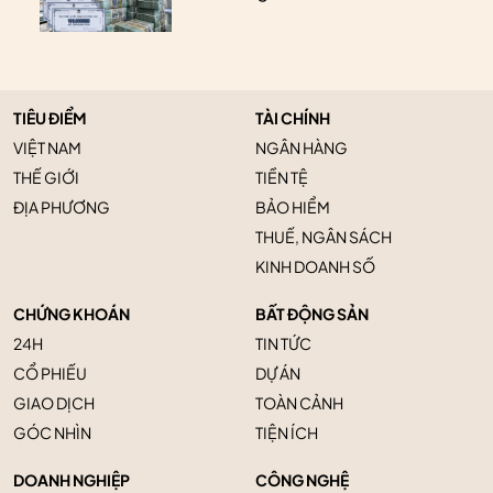
TIÊU ĐIỂM
TÀI CHÍNH
VIỆT NAM
NGÂN HÀNG
THẾ GIỚI
TIỀN TỆ
ĐỊA PHƯƠNG
BẢO HIỂM
THUẾ, NGÂN SÁCH
KINH DOANH SỐ
CHỨNG KHOÁN
BẤT ĐỘNG SẢN
24H
TIN TỨC
CỔ PHIẾU
DỰ ÁN
GIAO DỊCH
TOÀN CẢNH
GÓC NHÌN
TIỆN ÍCH
DOANH NGHIỆP
CÔNG NGHỆ