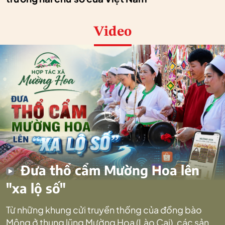
Video
Đưa thổ cẩm Mường Hoa lên
"xa lộ số"
Từ những khung cửi truyền thống của đồng bào
Mông ở thung lũng Mường Hoa (Lào Cai), các sản