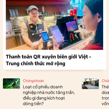
Thanh toán QR xuyên biên giới Việt -
Trung chính thức mở rộng
Chứng khoán
Chứ
Loạt cổ phiếu doanh
Thé
nghiệp nhà nước tăng trần,
doa
điều gì đang kích hoạt
tro
dòng tiền?
vốn