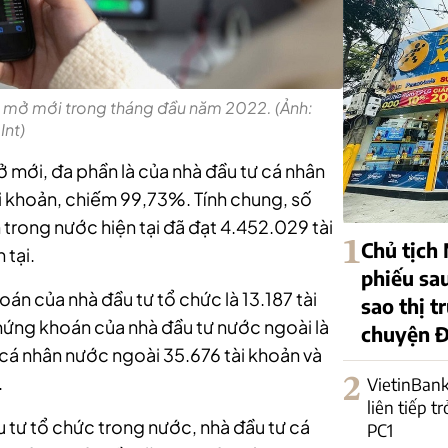
 mở mới trong tháng đầu năm 2022. (Ảnh:
Int)
 mới, đa phần là của nhà đầu tư cá nhân
ài khoản, chiếm 99,73%. Tính chung, số
 trong nước hiện tại đã đạt 4.452.029 tài
1
Chủ tịch
 tại.
phiếu sa
án của nhà đầu tư tổ chức là 13.187 tài
sao thị 
hứng khoán của nhà đầu tư nước ngoài là
chuyện 
 cá nhân nước ngoài 35.676 tài khoản và
.
2
VietinBank
liên tiếp t
 tư tổ chức trong nước, nhà đầu tư cá
PC1