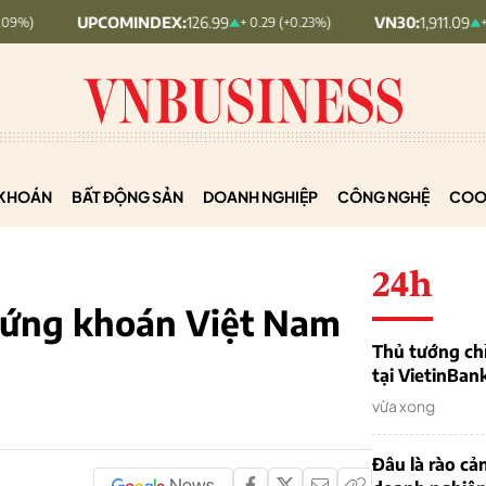
COMINDEX:
126.99
VN30:
1,911.09
+ 0.29 (+0.23%)
+ 9.45 (+0.5%)
KHOÁN
BẤT ĐỘNG SẢN
DOANH NGHIỆP
CÔNG NGHỆ
COO
24h
hứng khoán Việt Nam
Thủ tướng chỉ
tại VietinBan
vừa xong
Đâu là rào cản