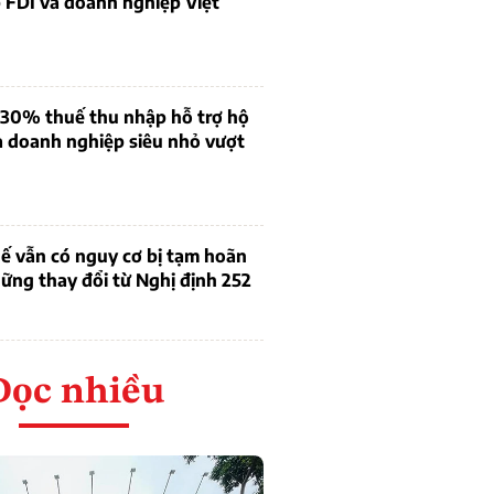
 FDI và doanh nghiệp Việt
 30% thuế thu nhập hỗ trợ hộ
à doanh nghiệp siêu nhỏ vượt
ế vẫn có nguy cơ bị tạm hoãn
ững thay đổi từ Nghị định 252
Đọc nhiều