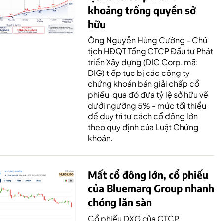
khoảng trống quyền sở
hữu
Ông Nguyễn Hùng Cường - Chủ
tịch HĐQT Tổng CTCP Đầu tư Phát
triển Xây dựng (DIC Corp, mã:
DIG) tiếp tục bị các công ty
chứng khoán bán giải chấp cổ
phiếu, qua đó đưa tỷ lệ sở hữu về
dưới ngưỡng 5% - mức tối thiểu
để duy trì tư cách cổ đông lớn
theo quy định của Luật Chứng
khoán.
Mất cổ đông lớn, cổ phiếu
của Bluemarq Group nhanh
chóng lăn sàn
Cổ phiếu DXG của CTCP