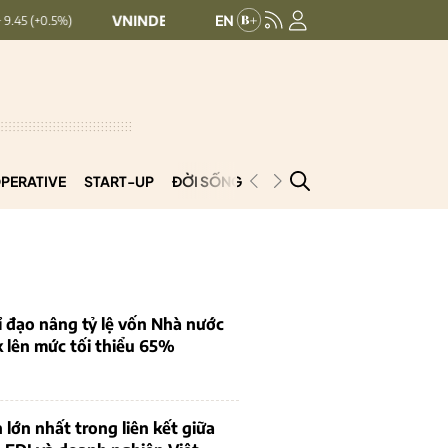
VNINDEX:
1,768.06
HNX30:
455.12
+ 6.83 (+0.39%)
+ 1.63 (+0.
PERATIVE
START-UP
ĐỜI SỐNG
PODCAST
VNCOOP
 đạo nâng tỷ lệ vốn Nhà nước
k lên mức tối thiểu 65%
 lớn nhất trong liên kết giữa