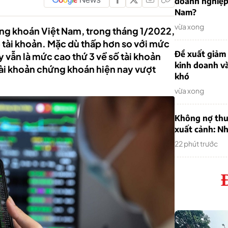
doanh nghiệp
Nam?
vừa xong
ứng khoán Việt Nam, trong tháng 1/2022,
 tài khoản. Mặc dù thấp hơn so với mức
Đề xuất giảm
 vẫn là mức cao thứ 3 về số tài khoản
kinh doanh v
tài khoản chứng khoán hiện nay vượt
khó
vừa xong
Không nợ thu
xuất cảnh: Nh
22 phút trước