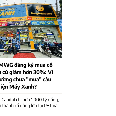
 MWG đăng ký mua cổ
u cú giảm hơn 30%: Vì
trường chưa "mua" câu
Điện Máy Xanh?
 Capital chi hơn 1.000 tỷ đồng,
rở thành cổ đông lớn tại PET và