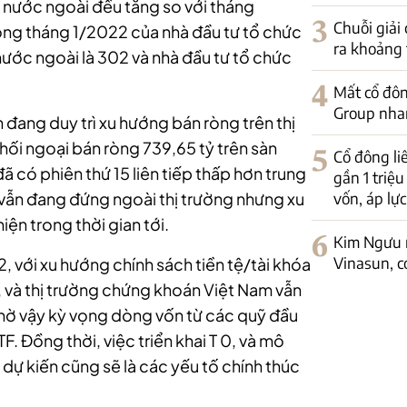
 nước ngoài đều tăng so với tháng
3
Chuỗi giải
ong tháng 1/2022 của nhà đầu tư tổ chức
ra khoảng
nước ngoài là 302 và nhà đầu tư tổ chức
4
Mất cổ đôn
Group nha
 đang duy trì xu hướng bán ròng trên thị
khối ngoại bán ròng 739,65 tỷ trên sàn
5
Cổ đông l
 có phiên thứ 15 liên tiếp thấp hơn trung
gần 1 triệ
vốn, áp lự
 vẫn đang đứng ngoài thị trường nhưng xu
ện trong thời gian tới.
6
Kim Ngưu 
Vinasun, c
 với xu hướng chính sách tiền tệ/tài khóa
, và thị trường chứng khoán Việt Nam vẫn
 nhờ vậy kỳ vọng dòng vốn từ các quỹ đầu
TF. Đồng thời, việc triển khai T 0, và mô
 dự kiến cũng sẽ là các yếu tố chính thúc