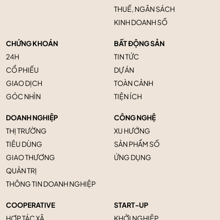
THUẾ, NGÂN SÁCH
KINH DOANH SỐ
CHỨNG KHOÁN
BẤT ĐỘNG SẢN
24H
TIN TỨC
CỔ PHIẾU
DỰ ÁN
GIAO DỊCH
TOÀN CẢNH
GÓC NHÌN
TIỆN ÍCH
DOANH NGHIỆP
CÔNG NGHỆ
THỊ TRƯỜNG
XU HƯỚNG
TIÊU DÙNG
SẢN PHẨM SỐ
GIAO THƯƠNG
ỨNG DỤNG
QUẢN TRỊ
THÔNG TIN DOANH NGHIỆP
COOPERATIVE
START-UP
HỢP TÁC XÃ
KHỞI NGHIỆP