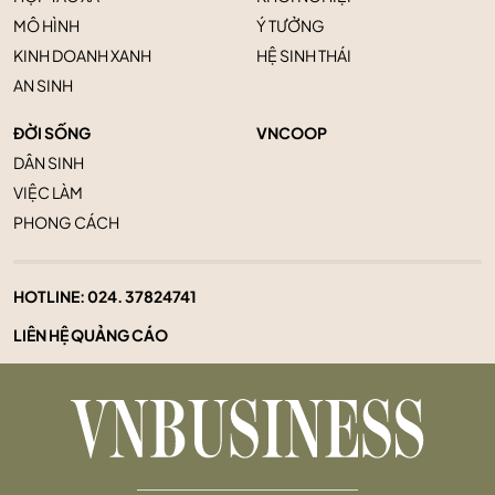
MÔ HÌNH
Ý TƯỞNG
KINH DOANH XANH
HỆ SINH THÁI
AN SINH
ĐỜI SỐNG
VNCOOP
DÂN SINH
VIỆC LÀM
PHONG CÁCH
HOTLINE:
024. 37824741
LIÊN HỆ QUẢNG CÁO