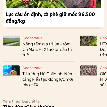
Lực cầu ổn định, cà phê giữ mốc 96.500
đồng/kg
Cooperative
Coo
Nâng tầm giá trị lúa - tôm
HTX
Cà Mau, HTX tạo tài sản trí
Đồn
tuệ
trí 
Cooperative
Coo
Tư tưởng Hồ Chí Minh: Nền
Giữ
tảng kiến tạo động lực mới
HTX
cho HTX
sở h
Xem thêm bài viết tại: