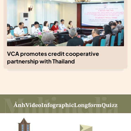
VCA promotes credit cooperative
partnership with Thailand
Ảnh
Video
Infographic
Longform
Quizz