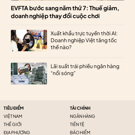
EVFTA bước sang năm thứ 7: Thuế giảm,
doanh nghiệp thay đổi cuộc chơi
Xuất khẩu trực tuyến thời AI:
Doanh nghiệp Việt tăng tốc
thế nào?
Lãi suất trái phiếu ngân hàng
“nổi sóng”
TIÊU ĐIỂM
TÀI CHÍNH
VIỆT NAM
NGÂN HÀNG
THẾ GIỚI
TIỀN TỆ
ĐỊA PHƯƠNG
BẢO HIỂM