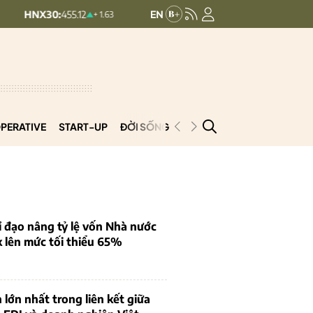
:
455.12
HNXINDEX:
293.44
UP
+ 1.63 (+0.36%)
+ 0.25 (+0.09%)
PERATIVE
START-UP
ĐỜI SỐNG
PODCAST
VNCOOP
 đạo nâng tỷ lệ vốn Nhà nước
k lên mức tối thiểu 65%
 lớn nhất trong liên kết giữa