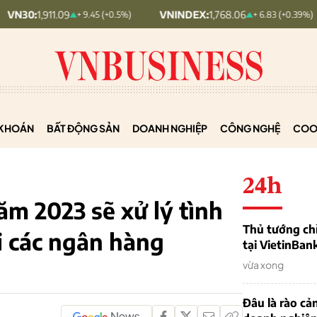
.09
VNINDEX:
1,768.06
HNX30
+ 9.45 (+0.5%)
+ 6.83 (+0.39%)
KHOÁN
BẤT ĐỘNG SẢN
DOANH NGHIỆP
CÔNG NGHỆ
COO
24h
 2023 sẽ xử lý tình
Thủ tướng chỉ
i các ngân hàng
tại VietinBan
vừa xong
Đâu là rào cản