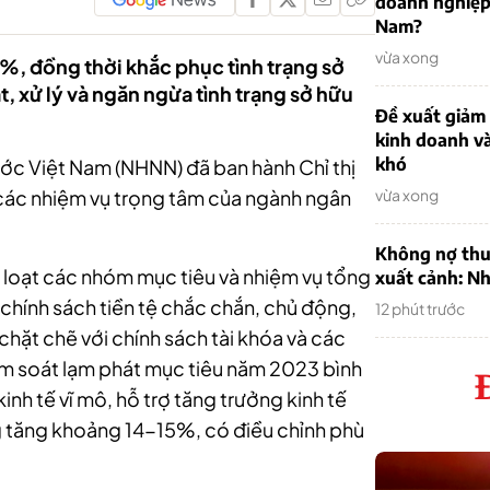
doanh nghiệp
Nam?
vừa xong
, đồng thời khắc phục tình trạng sở
t, xử lý và ngăn ngừa tình trạng sở hữu
Đề xuất giảm
.
kinh doanh v
khó
c Việt Nam (NHNN) đã ban hành Chỉ thị
các nhiệm vụ trọng tâm của ngành ngân
vừa xong
Không nợ thu
g loạt các nhóm mục tiêu và nhiệm vụ tổng
xuất cảnh: Nh
chính sách tiền tệ chắc chắn, chủ động,
12 phút trước
chặt chẽ với chính sách tài khóa và các
ểm soát lạm phát mục tiêu năm 2023 bình
h tế vĩ mô, hỗ trợ tăng trưởng kinh tế
g tăng khoảng 14-15%, có điều chỉnh phù