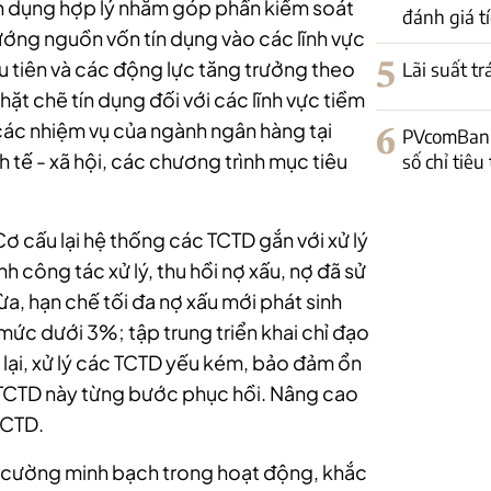
ín dụng hợp lý nhằm góp phần kiểm soát
đánh giá tí
hướng nguồn vốn tín dụng vào các lĩnh vực
 ưu tiên và các động lực tăng trưởng theo
5
Lãi suất t
ặt chẽ tín dụng đối với các lĩnh vực tiềm
ất các nhiệm vụ của ngành ngân hàng tại
6
PVcomBank
h tế - xã hội, các chương trình mục tiêu
số chỉ tiêu
“Cơ cấu lại hệ thống các TCTD gắn với xử lý
 công tác xử lý, thu hồi nợ xấu, nợ đã sử
ừa, hạn chế tối đa nợ xấu mới phát sinh
mức dưới 3%; tập trung triển khai chỉ đạo
lại, xử lý các TCTD yếu kém, bảo đảm ổn
c TCTD này từng bước phục hồi. Nâng cao
TCTD.
g cường minh bạch trong hoạt động, khắc