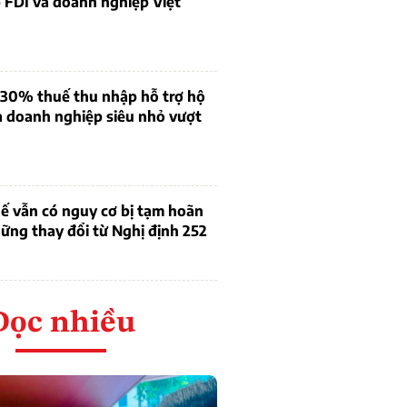
 FDI và doanh nghiệp Việt
 30% thuế thu nhập hỗ trợ hộ
à doanh nghiệp siêu nhỏ vượt
ế vẫn có nguy cơ bị tạm hoãn
ững thay đổi từ Nghị định 252
Đọc nhiều