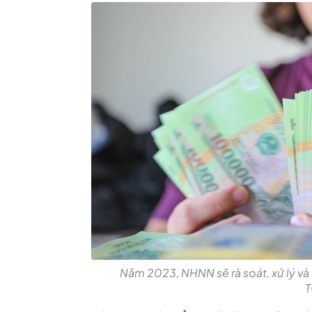
Năm 2023, NHNN sẽ rà soát, xử lý và 
T