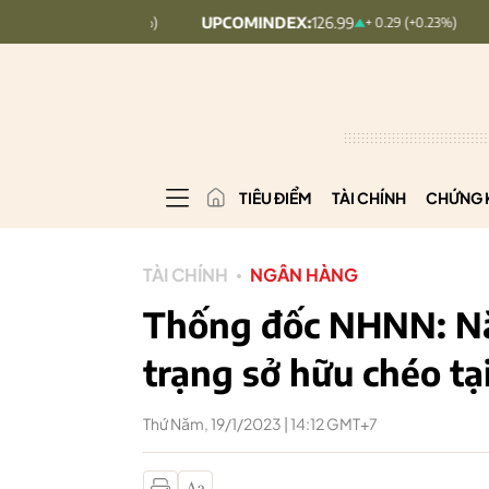
UPCOMINDEX:
126.99
VN30:
1,911
+ 0.25 (+0.09%)
+ 0.29 (+0.23%)
TIÊU ĐIỂM
TÀI CHÍNH
CHỨNG 
TÀI CHÍNH
NGÂN HÀNG
Thống đốc NHNN: Năm
trạng sở hữu chéo tạ
Thứ Năm, 19/1/2023 | 14:12 GMT+7