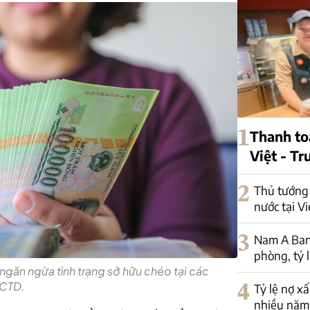
1
Thanh to
Việt - T
2
Thủ tướng 
nước tại V
3
Nam A Ban
phòng, tỷ 
ngăn ngừa tình trạng sở hữu chéo tại các
CTD.
4
Tỷ lệ nợ x
nhiều năm