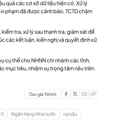
ệu quả các cơ sở dữ liệu hiện có. Xử lý
i vi phạm đã được cảnh báo, TCTD chậm
iểm tra, xử lý sau thanh tra, giám sát để
 các kết luận, kiến nghị và quyết định xử
ụ cụ thể cho NHNN chi nhánh các tỉnh,
ác mục tiêu, nhiệm vụ trọng tâm nêu trên.
23
Ngân hàng Nhà nước
nợ xấu