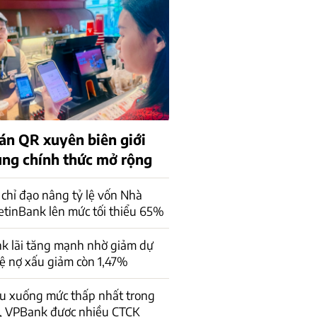
án QR xuyên biên giới
rung chính thức mở rộng
chỉ đạo nâng tỷ lệ vốn Nhà
ietinBank lên mức tối thiểu 65%
k lãi tăng mạnh nhờ giảm dự
lệ nợ xấu giảm còn 1,47%
ấu xuống mức thấp nhất trong
, VPBank được nhiều CTCK