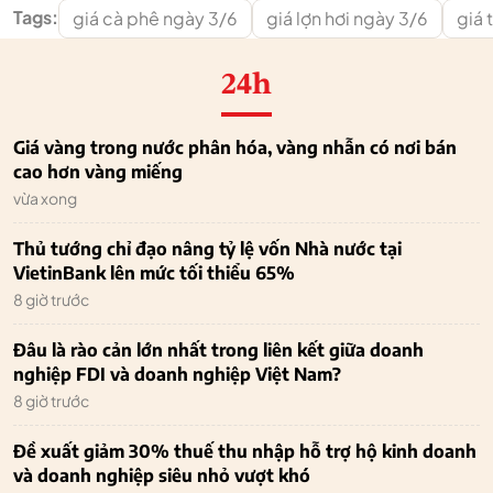
Tags:
giá cà phê ngày 3/6
giá lợn hơi ngày 3/6
giá 
24h
Giá vàng trong nước phân hóa, vàng nhẫn có nơi bán
cao hơn vàng miếng
vừa xong
Thủ tướng chỉ đạo nâng tỷ lệ vốn Nhà nước tại
VietinBank lên mức tối thiểu 65%
8 giờ trước
Đâu là rào cản lớn nhất trong liên kết giữa doanh
nghiệp FDI và doanh nghiệp Việt Nam?
8 giờ trước
Đề xuất giảm 30% thuế thu nhập hỗ trợ hộ kinh doanh
và doanh nghiệp siêu nhỏ vượt khó