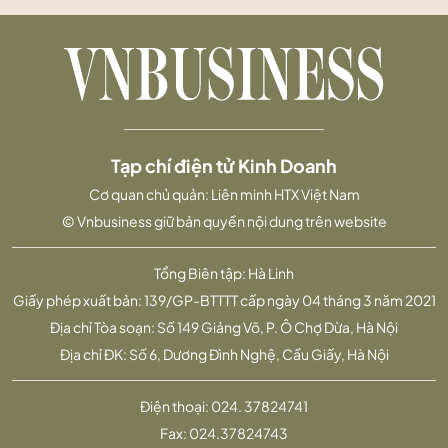
Tạp chí điện tử Kinh Doanh
Cơ quan chủ quản: Liên minh HTX Việt Nam
© Vnbusiness giữ bản quyền nội dung trên website
Tổng Biên tập: Hà Linh
Giấy phép xuất bản: 139/GP-BTTTT cấp ngày 04 tháng 3 năm 2021
Địa chỉ Tòa soạn: Số 149 Giảng Võ, P. Ô Chợ Dừa, Hà Nội
Địa chỉ ĐK: Số 6, Dương Đình Nghệ, Cầu Giấy, Hà Nội
Điện thoại:
024. 37824741
Fax:
024.37824743