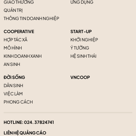
GIAO THƯƠNG
ỨNG DỤNG
QUẢN TRỊ
THÔNG TIN DOANH NGHIỆP
COOPERATIVE
START-UP
HỢP TÁC XÃ
KHỞI NGHIỆP
MÔ HÌNH
Ý TƯỞNG
KINH DOANH XANH
HỆ SINH THÁI
AN SINH
ĐỜI SỐNG
VNCOOP
DÂN SINH
VIỆC LÀM
PHONG CÁCH
HOTLINE:
024. 37824741
LIÊN HỆ QUẢNG CÁO