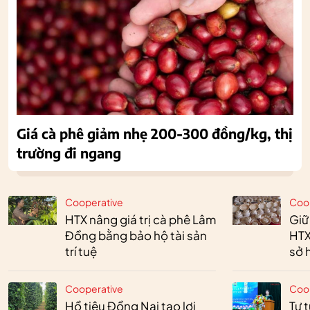
Giá cà phê giảm nhẹ 200-300 đồng/kg, thị
trường đi ngang
Cooperative
Coo
HTX nâng giá trị cà phê Lâm
Giữ
Đồng bằng bảo hộ tài sản
HTX
trí tuệ
sở h
Cooperative
Coo
Hồ tiêu Đồng Nai tạo lợi
Tư 