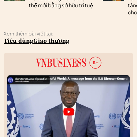
thế mới bằng sở hữu trí tuệ
tản
cho
Xem thêm bài viết tại:
Tiêu dùng
Giao thương