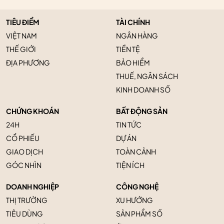
TIÊU ĐIỂM
TÀI CHÍNH
VIỆT NAM
NGÂN HÀNG
THẾ GIỚI
TIỀN TỆ
ĐỊA PHƯƠNG
BẢO HIỂM
THUẾ, NGÂN SÁCH
KINH DOANH SỐ
CHỨNG KHOÁN
BẤT ĐỘNG SẢN
24H
TIN TỨC
CỔ PHIẾU
DỰ ÁN
GIAO DỊCH
TOÀN CẢNH
GÓC NHÌN
TIỆN ÍCH
DOANH NGHIỆP
CÔNG NGHỆ
THỊ TRƯỜNG
XU HƯỚNG
TIÊU DÙNG
SẢN PHẨM SỐ