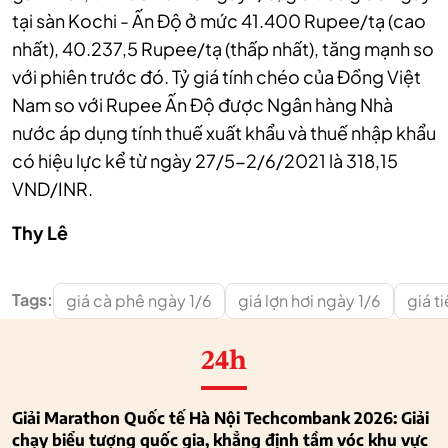
tại sàn Kochi - Ấn Độ ở mức 41.400 Rupee/tạ (cao
nhất), 40.237,5 Rupee/tạ (thấp nhất), tăng mạnh so
với phiên trước đó.
Tỷ giá tính chéo của Đồng Việt
Nam so với Rupee Ấn Độ được Ngân hàng Nhà
nước áp dụng tính thuế xuất khẩu và thuế nhập khẩu
có hiệu lực kể từ ngày 27/5-2/6/2021 là 318,15
VND/INR.
Thy
Lê
Tags:
giá cà phê ngày 1/6
giá lợn hơi ngày 1/6
giá t
24h
Giải Marathon Quốc tế Hà Nội Techcombank 2026: Giải
chạy biểu tượng quốc gia, khẳng định tầm vóc khu vực