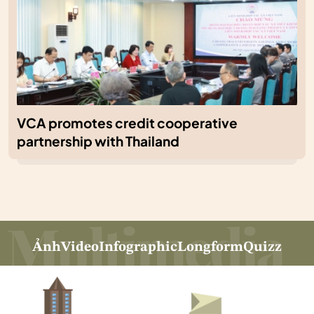
VCA promotes credit cooperative
partnership with Thailand
Ảnh
Video
Infographic
Longform
Quizz