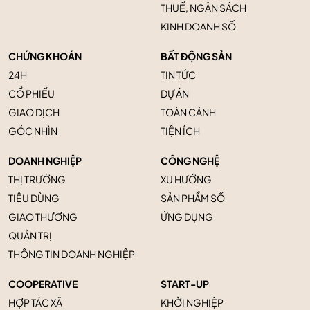
THUẾ, NGÂN SÁCH
KINH DOANH SỐ
CHỨNG KHOÁN
BẤT ĐỘNG SẢN
24H
TIN TỨC
CỔ PHIẾU
DỰ ÁN
GIAO DỊCH
TOÀN CẢNH
GÓC NHÌN
TIỆN ÍCH
DOANH NGHIỆP
CÔNG NGHỆ
THỊ TRƯỜNG
XU HƯỚNG
TIÊU DÙNG
SẢN PHẨM SỐ
GIAO THƯƠNG
ỨNG DỤNG
QUẢN TRỊ
THÔNG TIN DOANH NGHIỆP
COOPERATIVE
START-UP
HỢP TÁC XÃ
KHỞI NGHIỆP