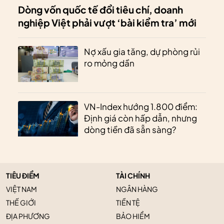
Dòng vốn quốc tế đổi tiêu chí, doanh
nghiệp Việt phải vượt ‘bài kiểm tra’ mới
Nợ xấu gia tăng, dự phòng rủi
ro mỏng dần
VN-Index hướng 1.800 điểm:
Định giá còn hấp dẫn, nhưng
dòng tiền đã sẵn sàng?
TIÊU ĐIỂM
TÀI CHÍNH
VIỆT NAM
NGÂN HÀNG
THẾ GIỚI
TIỀN TỆ
ĐỊA PHƯƠNG
BẢO HIỂM