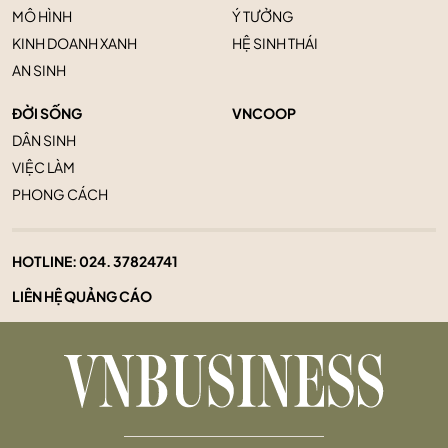
MÔ HÌNH
Ý TƯỞNG
KINH DOANH XANH
HỆ SINH THÁI
AN SINH
ĐỜI SỐNG
VNCOOP
DÂN SINH
VIỆC LÀM
PHONG CÁCH
HOTLINE:
024. 37824741
LIÊN HỆ QUẢNG CÁO