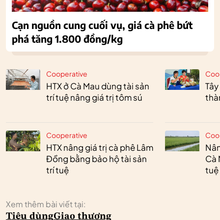
Cạn nguồn cung cuối vụ, giá cà phê bứt
phá tăng 1.800 đồng/kg
Cooperative
Coo
HTX ở Cà Mau dùng tài sản
Tây
trí tuệ nâng giá trị tôm sú
thà
Cooperative
Coo
HTX nâng giá trị cà phê Lâm
Nân
Đồng bằng bảo hộ tài sản
Cà 
trí tuệ
tuệ
Xem thêm bài viết tại:
Tiêu dùng
Giao thương