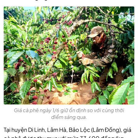
Giá cà phê ngày 1/6 giữ ổn định so với cùng thời
điểm sáng qua.
Tại huyện Di Linh, Lâm Hà, Bảo Lộc (Lâm Đồng), giá