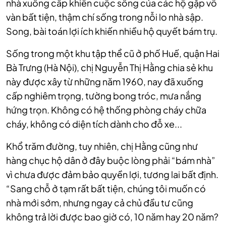
nhà xuống cấp khiến cuộc sống của các hộ gặp vô
vàn bất tiện, thậm chí sống trong nỗi lo nhà sập.
Song, bài toán lợi ích khiến nhiều hộ quyết bám trụ.
Sống trong một khu tập thể cũ ở phố Huế, quận Hai
Bà Trưng (Hà Nội), chị Nguyễn Thị Hằng chia sẻ khu
này được xây từ những năm 1960, nay đã xuống
cấp nghiêm trọng, tường bong tróc, mưa nắng
hứng trọn. Không có hệ thống phòng cháy chữa
cháy, không có diện tích dành cho đỗ xe...
Khổ trăm đường, tuy nhiên, chị Hằng cũng như
hàng chục hộ dân ở đây buộc lòng phải “bám nhà”
vì chưa được đảm bảo quyền lợi, tương lai bất định.
“Sang chỗ ở tạm rất bất tiện, chúng tôi muốn có
nhà mới sớm, nhưng ngay cả chủ đầu tư cũng
không trả lời được bao giờ có, 10 năm hay 20 năm?