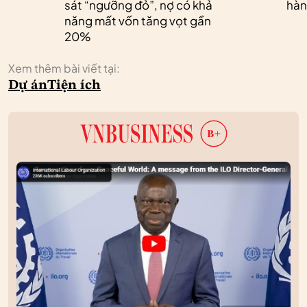
sát “ngưỡng đỏ”, nợ có khả
hàn
năng mất vốn tăng vọt gần
20%
Xem thêm bài viết tại:
Dự án
Tiện ích