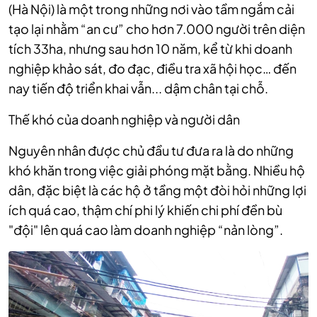
(Hà Nội) là một trong những nơi vào tầm ngắm cải
tạo lại nhằm “an cư” cho hơn 7.000 người trên diện
tích 33ha, nhưng sau hơn 10 năm, kể từ khi doanh
nghiệp khảo sát, đo đạc, điều tra xã hội học… đến
nay tiến độ triển khai vẫn... dậm chân tại chỗ.
Thế khó của doanh nghiệp và người dân
Nguyên nhân được chủ đầu tư đưa ra là do những
khó khăn trong việc giải phóng mặt bằng. Nhiều hộ
dân, đặc biệt là các hộ ở tầng một đòi hỏi những lợi
ích quá cao, thậm chí phi lý khiến chi phí đền bù
"đội" lên quá cao làm doanh nghiệp “nản lòng”.