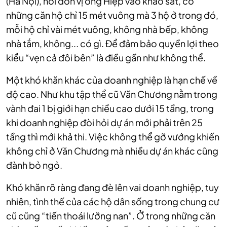
(Hà Nội), nơi đơn vị ông Hiệp vào khảo sát, có
những căn hộ chỉ 15 mét vuông mà 3 hộ ở trong đó,
mỗi hộ chỉ vài mét vuông, không nhà bếp, không
nhà tắm, không... có gì. Để đảm bảo quyền lợi theo
kiểu “vẹn cả đôi bên” là điều gần như không thể.
Một khó khăn khác của doanh nghiệp là hạn chế về
độ cao. Như khu tập thể cũ Văn Chương nằm trong
vành đai 1 bị giới hạn chiều cao dưới 15 tầng, trong
khi doanh nghiệp đòi hỏi dự án mới phải trên 25
tầng thì mới khả thi. Việc không thể gỡ vướng khiến
không chỉ ở Văn Chương mà nhiều dự án khác cũng
đành bỏ ngỏ.
Khó khăn rõ ràng đang đè lên vai doanh nghiệp, tuy
nhiên, tình thế của các hộ dân sống trong chung cư
cũ cũng “tiến thoái lưỡng nan”. Ở trong những căn