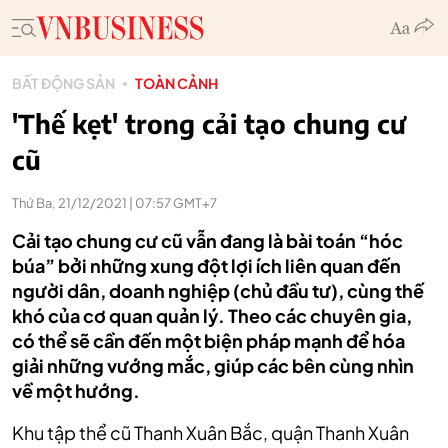
BẤT ĐỘNG SẢN
TOÀN CẢNH
'Thế kẹt' trong cải tạo chung cư
cũ
Thứ Ba, 21/12/2021 | 07:57 GMT+7
Cải tạo chung cư cũ vẫn đang là bài toán “hóc
búa” bởi những xung đột lợi ích liên quan đến
người dân, doanh nghiệp (chủ đầu tư), cùng thế
khó của cơ quan quản lý. Theo các chuyên gia,
có thể sẽ cần đến một biện pháp mạnh để hóa
giải những vướng mắc, giúp các bên cùng nhìn
về một hướng.
Khu tập thể cũ Thanh Xuân Bắc, quận Thanh Xuân