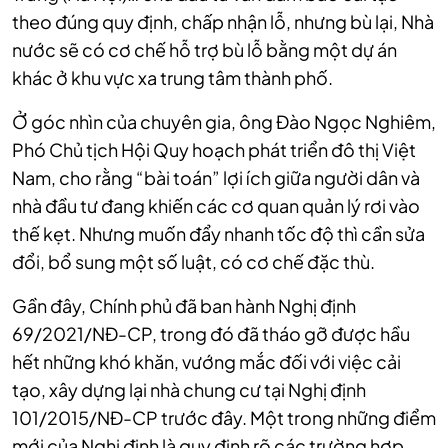
theo đúng quy định, chấp nhận lỗ, nhưng bù lại, Nhà
nước sẽ có cơ chế hỗ trợ bù lỗ bằng một dự án
khác ở khu vực xa trung tâm thành phố.
Ở góc nhìn của chuyên gia, ông Đào Ngọc Nghiêm,
Phó Chủ tịch Hội Quy hoạch phát triển đô thị Việt
Nam, cho rằng “bài toán” lợi ích giữa người dân và
nhà đầu tư đang khiến các cơ quan quản lý rơi vào
thế kẹt. Nhưng muốn đẩy nhanh tốc độ thì cần sửa
đổi, bổ sung một số luật, có cơ chế đặc thù.
Gần đây, Chính phủ đã ban hành Nghị định
69/2021/NĐ-CP, trong đó đã tháo gỡ được hầu
hết những khó khăn, vướng mắc đối với việc cải
tạo, xây dựng lại nhà chung cư tại Nghị định
101/2015/NĐ-CP trước đây.
Một trong những điểm
mới của Nghị định là quy định rõ các trường hợp