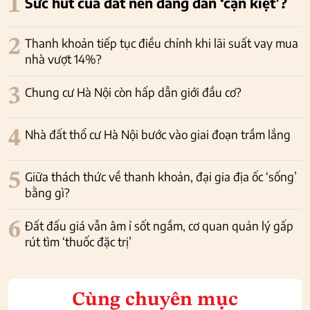
1
Sức hút của đất nền đang dần ‘cạn kiệt’?
2
Thanh khoản tiếp tục điều chỉnh khi lãi suất vay mua
nhà vượt 14%?
3
Chung cư Hà Nội còn hấp dẫn giới đầu cơ?
4
Nhà đất thổ cư Hà Nội bước vào giai đoạn trầm lắng
5
Giữa thách thức về thanh khoản, đại gia địa ốc ‘sống’
bằng gì?
6
Đất đấu giá vẫn âm ỉ sốt ngầm, cơ quan quản lý gấp
rút tìm ‘thuốc đặc trị’
Cùng chuyên mục