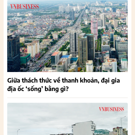
Giữa thách thức về thanh khoản, đại gia
địa ốc ‘sống’ bằng gì?