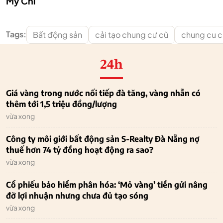
Mỹ Chí
Tags:
Bất động sản
cải tạo chung cư cũ
chung cu c
24h
Giá vàng trong nước nối tiếp đà tăng, vàng nhẫn có
thêm tới 1,5 triệu đồng/lượng
vừa xong
Công ty môi giới bất động sản S-Realty Đà Nẵng nợ
thuế hơn 74 tỷ đồng hoạt động ra sao?
vừa xong
Cổ phiếu bảo hiểm phân hóa: ‘Mỏ vàng’ tiền gửi nâng
đỡ lợi nhuận nhưng chưa đủ tạo sóng
vừa xong