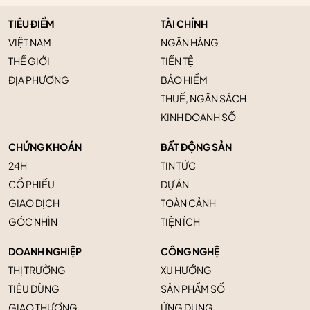
TIÊU ĐIỂM
TÀI CHÍNH
VIỆT NAM
NGÂN HÀNG
THẾ GIỚI
TIỀN TỆ
ĐỊA PHƯƠNG
BẢO HIỂM
THUẾ, NGÂN SÁCH
KINH DOANH SỐ
CHỨNG KHOÁN
BẤT ĐỘNG SẢN
24H
TIN TỨC
CỔ PHIẾU
DỰ ÁN
GIAO DỊCH
TOÀN CẢNH
GÓC NHÌN
TIỆN ÍCH
DOANH NGHIỆP
CÔNG NGHỆ
THỊ TRƯỜNG
XU HƯỚNG
TIÊU DÙNG
SẢN PHẨM SỐ
GIAO THƯƠNG
ỨNG DỤNG