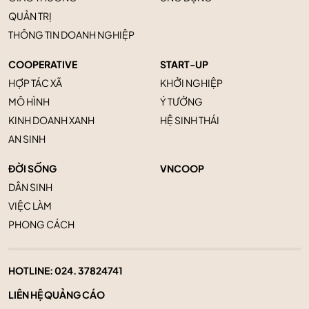
QUẢN TRỊ
THÔNG TIN DOANH NGHIỆP
COOPERATIVE
START-UP
HỢP TÁC XÃ
KHỞI NGHIỆP
MÔ HÌNH
Ý TƯỞNG
KINH DOANH XANH
HỆ SINH THÁI
AN SINH
ĐỜI SỐNG
VNCOOP
DÂN SINH
VIỆC LÀM
PHONG CÁCH
HOTLINE:
024. 37824741
LIÊN HỆ QUẢNG CÁO