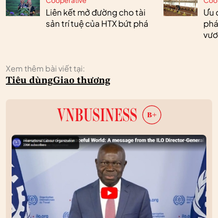
Liên kết mở đường cho tài
Ưu 
sản trí tuệ của HTX bứt phá
phá
vươ
Xem thêm bài viết tại:
Tiêu dùng
Giao thương