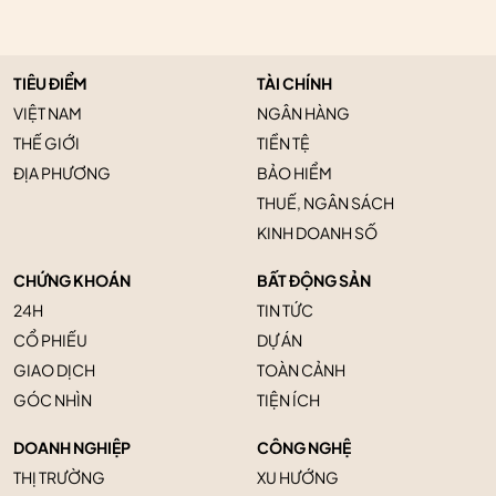
TIÊU ĐIỂM
TÀI CHÍNH
VIỆT NAM
NGÂN HÀNG
THẾ GIỚI
TIỀN TỆ
ĐỊA PHƯƠNG
BẢO HIỂM
THUẾ, NGÂN SÁCH
KINH DOANH SỐ
CHỨNG KHOÁN
BẤT ĐỘNG SẢN
24H
TIN TỨC
CỔ PHIẾU
DỰ ÁN
GIAO DỊCH
TOÀN CẢNH
GÓC NHÌN
TIỆN ÍCH
DOANH NGHIỆP
CÔNG NGHỆ
THỊ TRƯỜNG
XU HƯỚNG