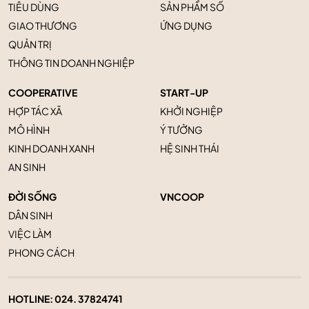
TIÊU DÙNG
SẢN PHẨM SỐ
GIAO THƯƠNG
ỨNG DỤNG
QUẢN TRỊ
THÔNG TIN DOANH NGHIỆP
COOPERATIVE
START-UP
HỢP TÁC XÃ
KHỞI NGHIỆP
MÔ HÌNH
Ý TƯỞNG
KINH DOANH XANH
HỆ SINH THÁI
AN SINH
ĐỜI SỐNG
VNCOOP
DÂN SINH
VIỆC LÀM
PHONG CÁCH
HOTLINE:
024. 37824741