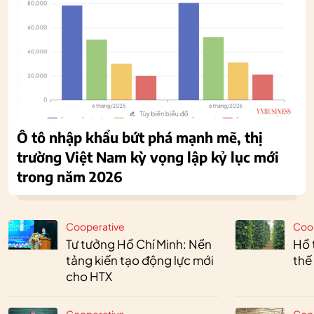
Ô tô nhập khẩu bứt phá mạnh mẽ, thị
trường Việt Nam kỳ vọng lập kỷ lục mới
trong năm 2026
Cooperative
Coo
Tư tưởng Hồ Chí Minh: Nền
Hồ 
tảng kiến tạo động lực mới
thế
cho HTX
Cooperative
Coo