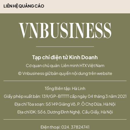
LIÊN HỆ QUẢNG CÁO
Tạp chí điện tử Kinh Doanh
Cơ quan chủ quản: Liên minh HTX Việt Nam
© Vnbusiness giữ bản quyền nội dung trên website
Tổng Biên tập: Hà Linh
Giấy phép xuất bản: 139/GP-BTTTT cấp ngày 04 tháng 3 năm 2021
Địa chỉ Tòa soạn: Số 149 Giảng Võ, P. Ô Chợ Dừa, Hà Nội
Địa chỉ ĐK: Số 6, Dương Đình Nghệ, Cầu Giấy, Hà Nội
Điện thoại:
024. 37824741