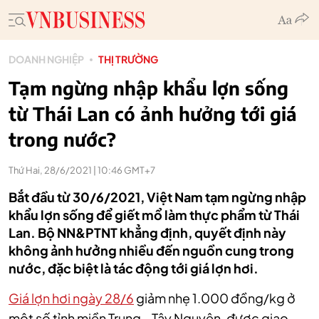
DOANH NGHIỆP
THỊ TRƯỜNG
Tạm ngừng nhập khẩu lợn sống
từ Thái Lan có ảnh hưởng tới giá
trong nước?
Thứ Hai, 28/6/2021 | 10:46 GMT+7
Bắt đầu từ 30/6/2021, Việt Nam tạm ngừng nhập
khẩu lợn sống để giết mổ làm thực phẩm từ Thái
Lan. Bộ NN&PTNT khẳng định, quyết định này
không ảnh hưởng nhiều đến nguồn cung trong
nước, đặc biệt là tác động tới giá lợn hơi.
Giá lợn hơi ngày 28/6
giảm nhẹ 1.000 đồng/kg ở
một số tỉnh miền Trung - Tây Nguyên, được giao