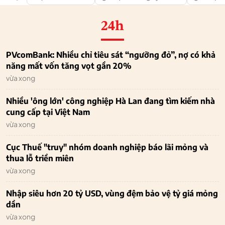
24h
PVcomBank: Nhiều chỉ tiêu sát “ngưỡng đỏ”, nợ có khả
năng mất vốn tăng vọt gần 20%
vừa xong
Nhiều 'ông lớn' công nghiệp Hà Lan đang tìm kiếm nhà
cung cấp tại Việt Nam
vừa xong
Cục Thuế "truy" nhóm doanh nghiệp báo lãi mỏng và
thua lỗ triền miên
vừa xong
Nhập siêu hơn 20 tỷ USD, vùng đệm bảo vệ tỷ giá mỏng
dần
vừa xong