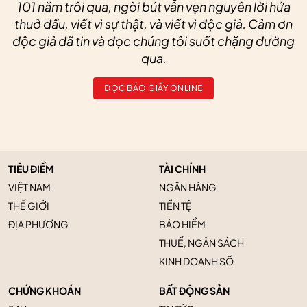
101 năm trôi qua, ngòi bút vẫn vẹn nguyên lời hứa
thuở đầu, viết vì sự thật, và viết vì độc giả. Cảm ơn
độc giả đã tin và đọc chúng tôi suốt chặng đường
qua.
ĐỌC BÁO GIẤY ONLINE
TIÊU ĐIỂM
TÀI CHÍNH
VIỆT NAM
NGÂN HÀNG
THẾ GIỚI
TIỀN TỆ
ĐỊA PHƯƠNG
BẢO HIỂM
THUẾ, NGÂN SÁCH
KINH DOANH SỐ
CHỨNG KHOÁN
BẤT ĐỘNG SẢN