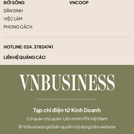
ĐỜI SỐNG
VNCOOP
DÂN SINH
VIỆC LÀM
PHONG CÁCH
HOTLINE:
024. 37824741
LIÊN HỆ QUẢNG CÁO
Tạp chí điện tử Kinh Doanh
Cơ quan chủ quản: Liên minh HTX Việt Nam
© Vnbusiness giữ bản quyền nội dung trên website