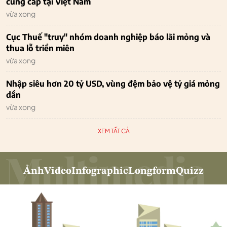
cung cấp tại Việt Nam
vừa xong
Cục Thuế "truy" nhóm doanh nghiệp báo lãi mỏng và
thua lỗ triền miên
vừa xong
Nhập siêu hơn 20 tỷ USD, vùng đệm bảo vệ tỷ giá mỏng
dần
vừa xong
XEM TẤT CẢ
Ảnh
Video
Infographic
Longform
Quizz