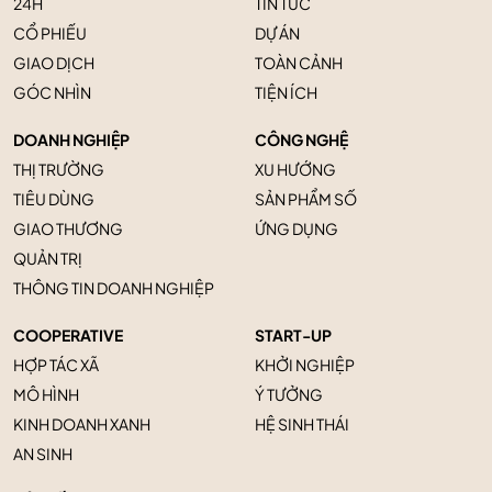
24H
TIN TỨC
CỔ PHIẾU
DỰ ÁN
GIAO DỊCH
TOÀN CẢNH
GÓC NHÌN
TIỆN ÍCH
DOANH NGHIỆP
CÔNG NGHỆ
THỊ TRƯỜNG
XU HƯỚNG
TIÊU DÙNG
SẢN PHẨM SỐ
GIAO THƯƠNG
ỨNG DỤNG
QUẢN TRỊ
THÔNG TIN DOANH NGHIỆP
COOPERATIVE
START-UP
HỢP TÁC XÃ
KHỞI NGHIỆP
MÔ HÌNH
Ý TƯỞNG
KINH DOANH XANH
HỆ SINH THÁI
AN SINH