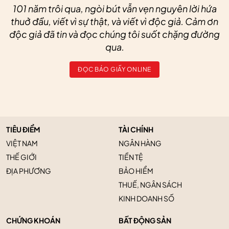
101 năm trôi qua, ngòi bút vẫn vẹn nguyên lời hứa
thuở đầu, viết vì sự thật, và viết vì độc giả. Cảm ơn
độc giả đã tin và đọc chúng tôi suốt chặng đường
qua.
ĐỌC BÁO GIẤY ONLINE
TIÊU ĐIỂM
TÀI CHÍNH
VIỆT NAM
NGÂN HÀNG
THẾ GIỚI
TIỀN TỆ
ĐỊA PHƯƠNG
BẢO HIỂM
THUẾ, NGÂN SÁCH
KINH DOANH SỐ
CHỨNG KHOÁN
BẤT ĐỘNG SẢN