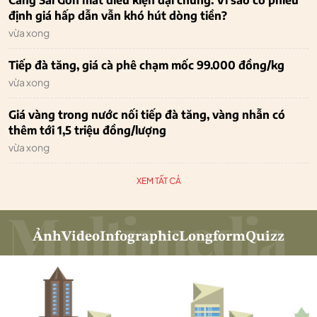
định giá hấp dẫn vẫn khó hút dòng tiền?
vừa xong
Tiếp đà tăng, giá cà phê chạm mốc 99.000 đồng/kg
vừa xong
Giá vàng trong nước nối tiếp đà tăng, vàng nhẫn có
thêm tới 1,5 triệu đồng/lượng
vừa xong
XEM TẤT CẢ
Ảnh
Video
Infographic
Longform
Quizz