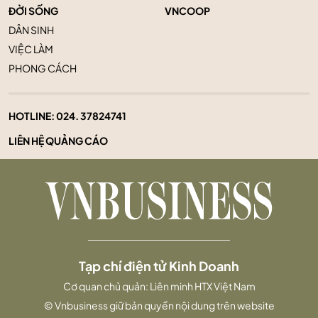
ĐỜI SỐNG
VNCOOP
DÂN SINH
VIỆC LÀM
PHONG CÁCH
HOTLINE:
024. 37824741
LIÊN HỆ QUẢNG CÁO
Tạp chí điện tử Kinh Doanh
Cơ quan chủ quản: Liên minh HTX Việt Nam
© Vnbusiness giữ bản quyền nội dung trên website