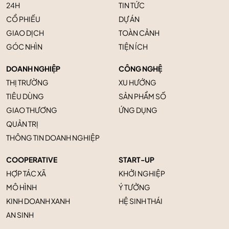
24H
TIN TỨC
CỔ PHIẾU
DỰ ÁN
GIAO DỊCH
TOÀN CẢNH
GÓC NHÌN
TIỆN ÍCH
DOANH NGHIỆP
CÔNG NGHỆ
THỊ TRƯỜNG
XU HƯỚNG
TIÊU DÙNG
SẢN PHẨM SỐ
GIAO THƯƠNG
ỨNG DỤNG
QUẢN TRỊ
THÔNG TIN DOANH NGHIỆP
COOPERATIVE
START-UP
HỢP TÁC XÃ
KHỞI NGHIỆP
MÔ HÌNH
Ý TƯỞNG
KINH DOANH XANH
HỆ SINH THÁI
AN SINH