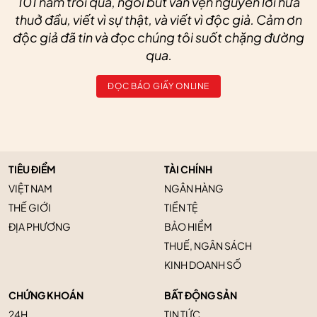
101 năm trôi qua, ngòi bút vẫn vẹn nguyên lời hứa
thuở đầu, viết vì sự thật, và viết vì độc giả. Cảm ơn
độc giả đã tin và đọc chúng tôi suốt chặng đường
qua.
ĐỌC BÁO GIẤY ONLINE
TIÊU ĐIỂM
TÀI CHÍNH
VIỆT NAM
NGÂN HÀNG
THẾ GIỚI
TIỀN TỆ
ĐỊA PHƯƠNG
BẢO HIỂM
THUẾ, NGÂN SÁCH
KINH DOANH SỐ
CHỨNG KHOÁN
BẤT ĐỘNG SẢN
24H
TIN TỨC