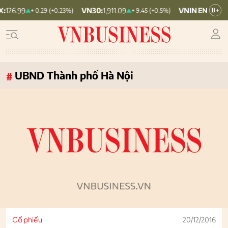
VN30:
1,911.09
VNINDEX:
1,768.06
+ 0.29 (+0.23%)
+ 9.45 (+0.5%)
UBND Thành phố Hà Nội
#
Cổ phiếu
20/12/2016