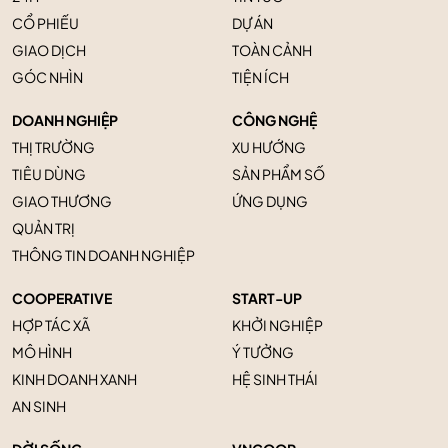
CỔ PHIẾU
DỰ ÁN
GIAO DỊCH
TOÀN CẢNH
GÓC NHÌN
TIỆN ÍCH
DOANH NGHIỆP
CÔNG NGHỆ
THỊ TRƯỜNG
XU HƯỚNG
TIÊU DÙNG
SẢN PHẨM SỐ
GIAO THƯƠNG
ỨNG DỤNG
QUẢN TRỊ
THÔNG TIN DOANH NGHIỆP
COOPERATIVE
START-UP
HỢP TÁC XÃ
KHỞI NGHIỆP
MÔ HÌNH
Ý TƯỞNG
KINH DOANH XANH
HỆ SINH THÁI
AN SINH