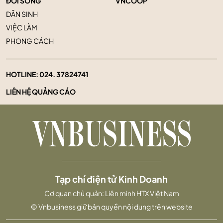
ĐỜI SỐNG
VNCOOP
DÂN SINH
VIỆC LÀM
PHONG CÁCH
HOTLINE:
024. 37824741
LIÊN HỆ QUẢNG CÁO
Tạp chí điện tử Kinh Doanh
Cơ quan chủ quản: Liên minh HTX Việt Nam
© Vnbusiness giữ bản quyền nội dung trên website