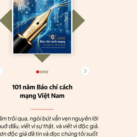
101 năm Báo chí cách
mạng Việt Nam
Tuyên Quang
HTX Nông
phát triển kinh tế
nghiệp hữu cơ
Nhân dịp 
tập thể, tạo động
Tiên Dương: Kh
Quý độc g
ăm trôi qua, ngòi bút vẫn vẹn nguyên lời
lực cho nông
nông nghiệp x
tác xã sức
uở đầu, viết vì sự thật, và viết vì độc giả.
nghiệp bền vững
tạo nên thương
dài và 
n độc giả đã tin và đọc chúng tôi suốt
hiệu