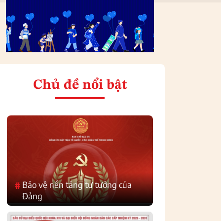
Chủ đề nổi bật
Bảo vệ nền tảng tư tưởng của
#
Đảng