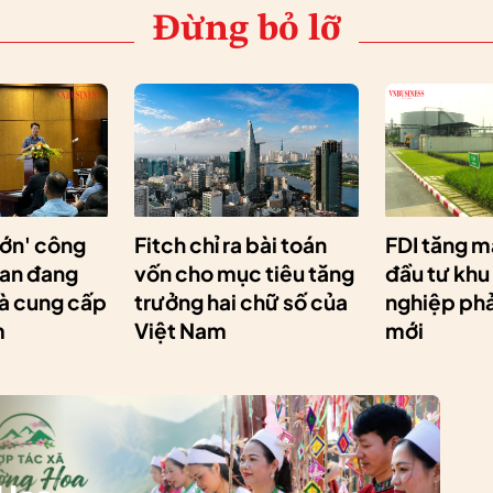
Đừng bỏ lỡ
lớn' công
Fitch chỉ ra bài toán
FDI tăng m
Lan đang
vốn cho mục tiêu tăng
đầu tư khu
hà cung cấp
trưởng hai chữ số của
nghiệp phải
m
Việt Nam
mới