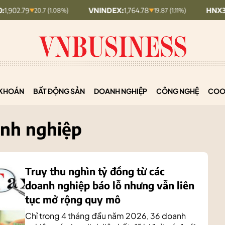
VNINDEX:
1,764.78
HNX30:
453.19
20.7 (1.08%)
19.87 (1.11%)
KHOÁN
BẤT ĐỘNG SẢN
DOANH NGHIỆP
CÔNG NGHỆ
COO
anh nghiệp
Truy thu nghìn tỷ đồng từ các
doanh nghiệp báo lỗ nhưng vẫn liên
tục mở rộng quy mô
Chỉ trong 4 tháng đầu năm 2026, 36 doanh