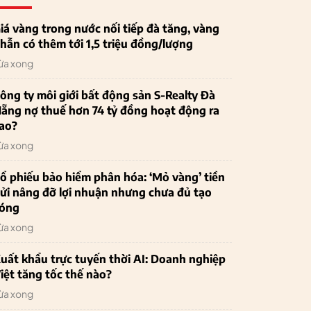
iá vàng trong nước nối tiếp đà tăng, vàng
hẫn có thêm tới 1,5 triệu đồng/lượng
ừa xong
ông ty môi giới bất động sản S-Realty Đà
ẵng nợ thuế hơn 74 tỷ đồng hoạt động ra
ao?
ừa xong
ổ phiếu bảo hiểm phân hóa: ‘Mỏ vàng’ tiền
ửi nâng đỡ lợi nhuận nhưng chưa đủ tạo
óng
ừa xong
uất khẩu trực tuyến thời AI: Doanh nghiệp
iệt tăng tốc thế nào?
ừa xong