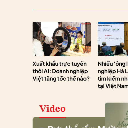
Xuất khẩu trực tuyến
Nhiều 'ông 
thời AI: Doanh nghiệp
nghiệp Hà 
Việt tăng tốc thế nào?
tìm kiếm n
tại Việt Na
Video