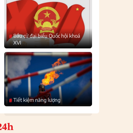
Bầu cử đại biểu Quốc hội khoá
#
XVI
Tiết kiệm năng lượng
#
24h