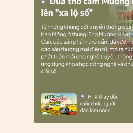
Đưa thổ cẩm Mường
lên "xa lộ số"
Từ những khung cửi truyền thống của
bào Mông ở thung lũng Mường Hoa (
Cai), các sản phẩm thổ cẩm đã vươn l
các sàn thương mại điện tử, mở ra h
phát triển mới cho nghề truyền thống
ứng dụng khoa học công nghệ và ch
đổi số.
HTX thay đổi
cuộc chơi, người
dân làm nông
theo cách mới