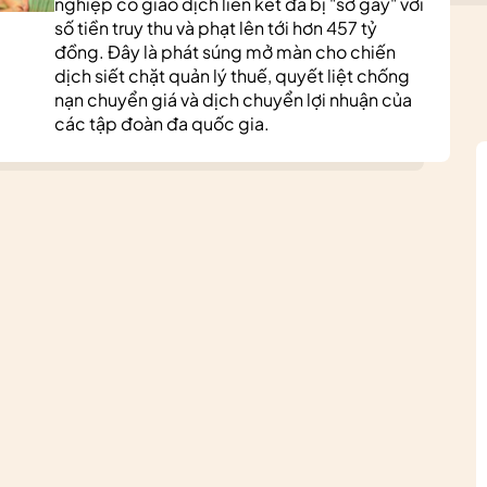
nghiệp có giao dịch liên kết đã bị "sờ gáy" với
số tiền truy thu và phạt lên tới hơn 457 tỷ
đồng. Đây là phát súng mở màn cho chiến
dịch siết chặt quản lý thuế, quyết liệt chống
nạn chuyển giá và dịch chuyển lợi nhuận của
các tập đoàn đa quốc gia.