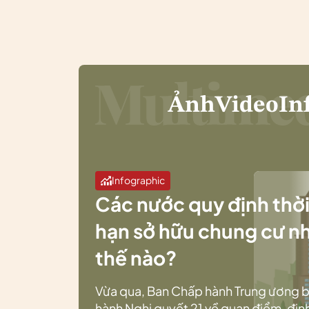
Ảnh
Video
In
Infographic
Các nước quy định thờ
hạn sở hữu chung cư n
thế nào?
Vừa qua, Ban Chấp hành Trung ương 
hành Nghị quyết 21 về quan điểm, địn