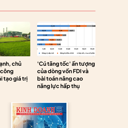
ạnh, chủ
'Cú tăng tốc' ấn tượng
 công
của dòng vốn FDI và
 tạo giá trị
bài toán nâng cao
năng lực hấp thụ