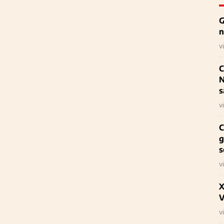
G
n
v
C
N
s
v
C
g
s
v
X
V
v