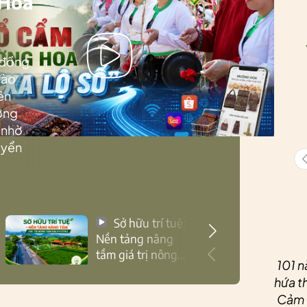
 Hoa
 đồng
Lào
ên
ướng
 nhờ
uyển
Sở hữu trí tuệ:
Nền tảng nâng
tầm giá trị nông
101 n
sản Thái Nguyên
hứa th
Cảm ơ