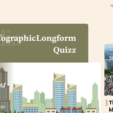
X
fographic
Longform
Quizz
i
hư
1
T
ban
k
h