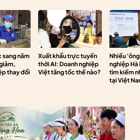
 sang năm
Xuất khẩu trực tuyến
Nhiều 'ông
 giảm,
thời AI: Doanh nghiệp
nghiệp Hà
p thay đổi
Việt tăng tốc thế nào?
tìm kiếm n
tại Việt N
 Hoa