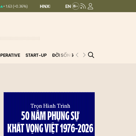
HNXINDEX:
293.44
UPCOMINDEX:
126.99
6%)
+ 0.25 (+0.09%)
PERATIVE
START-UP
ĐỜI SỐNG
PODCAST
VNCOOP