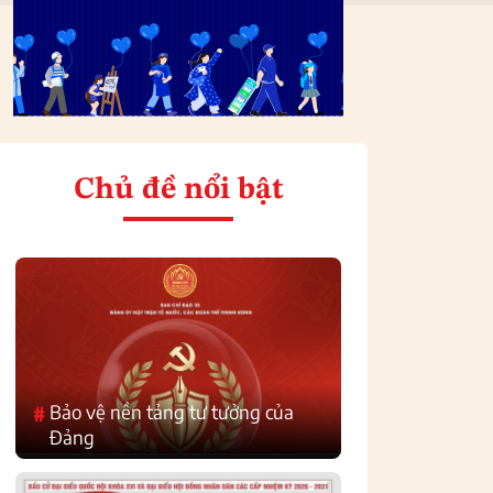
Chủ đề nổi bật
Bảo vệ nền tảng tư tưởng của
#
Đảng