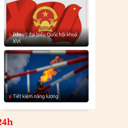
Bầu cử đại biểu Quốc hội khoá
#
XVI
Tiết kiệm năng lượng
#
24h