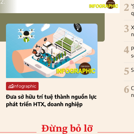
2.
2
'
q
3
X
n
4
P
s
5
S
Infographic
6
C
n
Đưa sở hữu trí tuệ thành nguồn lực
phát triển HTX, doanh nghiệp
Đừng bỏ lỡ