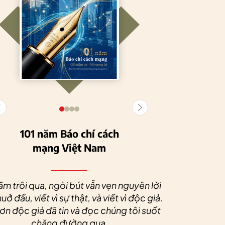
101 năm Báo chí cách
mạng Việt Nam
Tuyên Quang
HTX Nông
phát triển kinh tế
nghiệp hữu cơ
Nhân dịp 
tập thể, tạo động
Tiên Dương: Kh
Quý độc g
ăm trôi qua, ngòi bút vẫn vẹn nguyên lời
lực cho nông
nông nghiệp x
tác xã sức
uở đầu, viết vì sự thật, và viết vì độc giả.
nghiệp bền vững
tạo nên thương
dài và 
n độc giả đã tin và đọc chúng tôi suốt
hiệu
chặng đường qua.