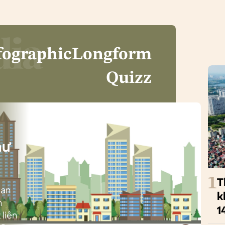
fographic
Longform
Quizz
i
hư
1
T
ban
k
h
1
 liên