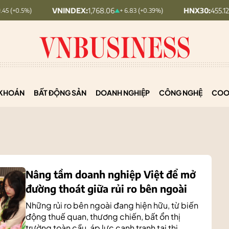
VNINDEX:
1,768.06
HNX30:
455.12
+ 6.83 (+0.39%)
+ 1.63 (+0.3
KHOÁN
BẤT ĐỘNG SẢN
DOANH NGHIỆP
CÔNG NGHỆ
COO
Nâng tầm doanh nghiệp Việt để mở
đường thoát giữa rủi ro bên ngoài
Những rủi ro bên ngoài đang hiện hữu, từ biến
động thuế quan, thương chiến, bất ổn thị
trường toàn cầu, áp lực cạnh tranh tại thị