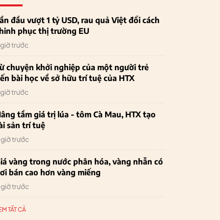
ần đầu vượt 1 tỷ USD, rau quả Việt đổi cách
hinh phục thị trường EU
 giờ trước
ừ chuyện khởi nghiệp của một người trẻ
ến bài học về sở hữu trí tuệ của HTX
 giờ trước
âng tầm giá trị lúa - tôm Cà Mau, HTX tạo
ài sản trí tuệ
 giờ trước
iá vàng trong nước phân hóa, vàng nhẫn có
ơi bán cao hơn vàng miếng
 giờ trước
EM TẤT CẢ