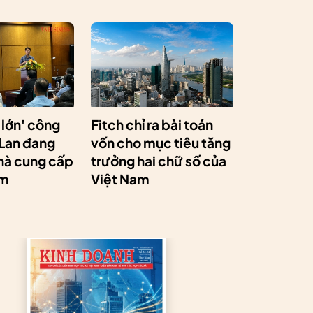
 lớn' công
Fitch chỉ ra bài toán
 Lan đang
vốn cho mục tiêu tăng
hà cung cấp
trưởng hai chữ số của
am
Việt Nam