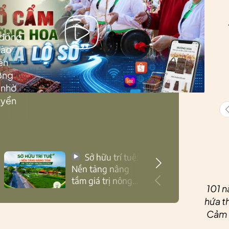
 đồng
Lào
ên
ướng
 nhờ
uyển
Sở hữu trí tuệ:
Nền tảng nâng
tầm giá trị nông
101 n
sản Thái Nguyên
hứa th
Cảm ơ