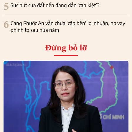
5
Sức hút của đất nền đang dần ‘cạn kiệt’?
6
Cảng Phước An vẫn chưa 'cập bến' lợi nhuận, nợ vay
phình to sau nửa năm
Đừng bỏ lỡ