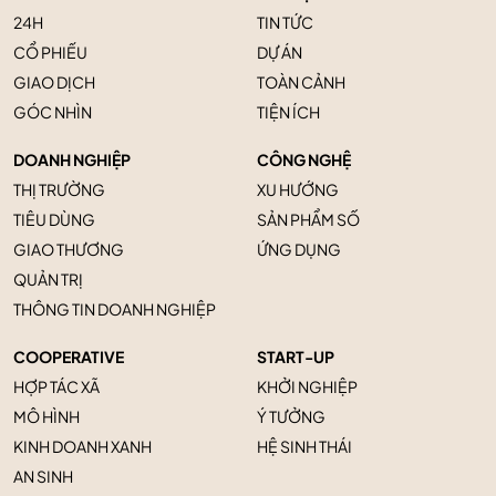
24H
TIN TỨC
CỔ PHIẾU
DỰ ÁN
GIAO DỊCH
TOÀN CẢNH
GÓC NHÌN
TIỆN ÍCH
DOANH NGHIỆP
CÔNG NGHỆ
THỊ TRƯỜNG
XU HƯỚNG
TIÊU DÙNG
SẢN PHẨM SỐ
GIAO THƯƠNG
ỨNG DỤNG
QUẢN TRỊ
THÔNG TIN DOANH NGHIỆP
COOPERATIVE
START-UP
HỢP TÁC XÃ
KHỞI NGHIỆP
MÔ HÌNH
Ý TƯỞNG
KINH DOANH XANH
HỆ SINH THÁI
AN SINH