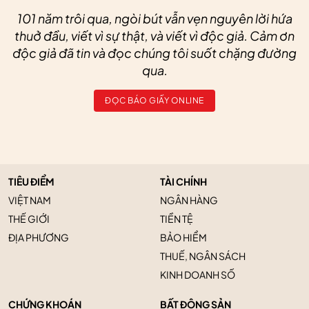
101 năm trôi qua, ngòi bút vẫn vẹn nguyên lời hứa
thuở đầu, viết vì sự thật, và viết vì độc giả. Cảm ơn
độc giả đã tin và đọc chúng tôi suốt chặng đường
qua.
ĐỌC BÁO GIẤY ONLINE
TIÊU ĐIỂM
TÀI CHÍNH
VIỆT NAM
NGÂN HÀNG
THẾ GIỚI
TIỀN TỆ
ĐỊA PHƯƠNG
BẢO HIỂM
THUẾ, NGÂN SÁCH
KINH DOANH SỐ
CHỨNG KHOÁN
BẤT ĐỘNG SẢN