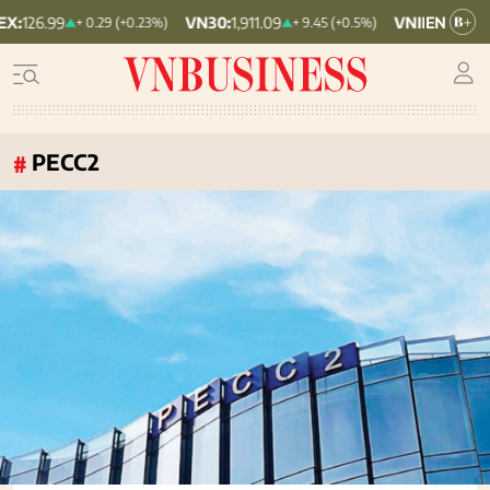
VN30:
1,911.09
VNINDEX:
1,768.06
+ 0.29 (+0.23%)
+ 9.45 (+0.5%)
PECC2
#