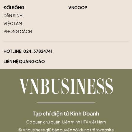
ĐỜI SỐNG
VNCOOP
DÂN SINH
VIỆC LÀM
PHONG CÁCH
HOTLINE:
024. 37824741
LIÊN HỆ QUẢNG CÁO
Tạp chí điện tử Kinh Doanh
Cơ quan chủ quản: Liên minh HTX Việt Nam
© Vnbusiness giữ bản quyền nội dung trên website