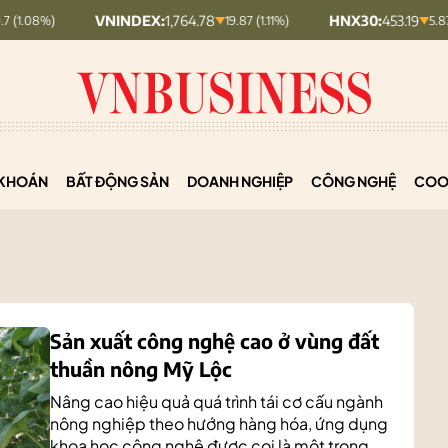
VNINDEX:
1,764.78
HNX30:
453.19
19.87 (1.11%)
5.87 (1.28%)
KHOÁN
BẤT ĐỘNG SẢN
DOANH NGHIỆP
CÔNG NGHỆ
COO
Sản xuất công nghệ cao ở vùng đất
thuần nông Mỹ Lộc
Nâng cao hiệu quả quá trình tái cơ cấu ngành
nông nghiệp theo hướng hàng hóa, ứng dụng
khoa học công nghệ được coi là một trong