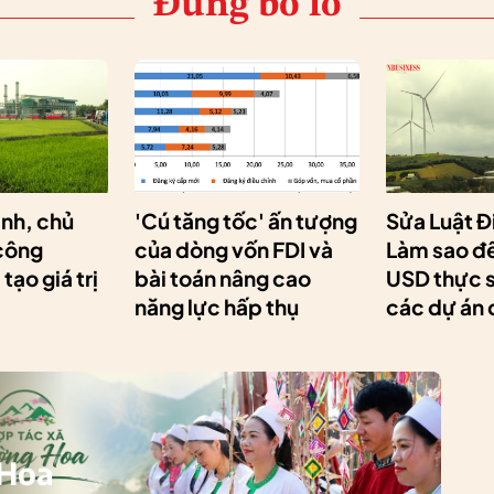
Đừng bỏ lỡ
nh, chủ
'Cú tăng tốc' ấn tượng
Sửa Luật Đ
 công
của dòng vốn FDI và
Làm sao để
tạo giá trị
bài toán nâng cao
USD thực 
năng lực hấp thụ
các dự án 
 Hoa