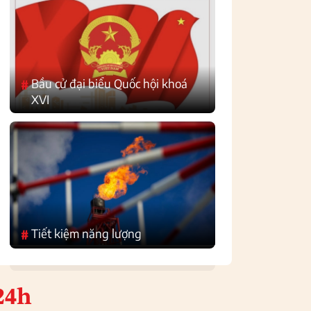
Bầu cử đại biểu Quốc hội khoá
#
XVI
Tiết kiệm năng lượng
#
24h