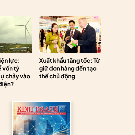
iện lực:
Xuất khẩu tăng tốc: Từ
 vốn tỷ
giữ đơn hàng đến tạo
sự chảy vào
thế chủ động
điện?