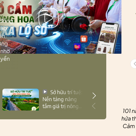
 đồng
Lào
ên
ướng
 nhờ
uyển
Sở hữu trí tuệ:
Nền tảng nâng
tầm giá trị nông
101 n
sản Thái Nguyên
hứa th
Cảm ơ