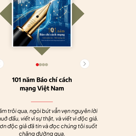
101 năm Báo chí cách
mạng Việt Nam
Tuyên Quang
HTX Nông
phát triển kinh tế
nghiệp hữu cơ
Nhân dịp 
tập thể, tạo động
Tiên Dương: Kh
Quý độc g
ăm trôi qua, ngòi bút vẫn vẹn nguyên lời
lực cho nông
nông nghiệp x
tác xã sức
uở đầu, viết vì sự thật, và viết vì độc giả.
nghiệp bền vững
tạo nên thương
dài và 
n độc giả đã tin và đọc chúng tôi suốt
hiệu
chặng đường qua.