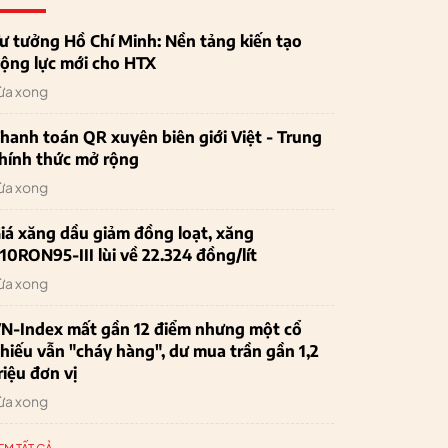
ư tưởng Hồ Chí Minh: Nền tảng kiến tạo
ộng lực mới cho HTX
ừa xong
hanh toán QR xuyên biên giới Việt - Trung
hính thức mở rộng
ừa xong
iá xăng dầu giảm đồng loạt, xăng
10RON95-III lùi về 22.324 đồng/lít
ừa xong
N-Index mất gần 12 điểm nhưng một cổ
hiếu vẫn "cháy hàng", dư mua trần gần 1,2
riệu đơn vị
ừa xong