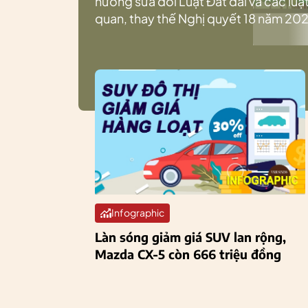
hướng sửa đổi Luật Đất đai và các luật
quan, thay thế Nghị quyết 18 năm 202
Infographic
Làn sóng giảm giá SUV lan rộng,
Mazda CX-5 còn 666 triệu đồng