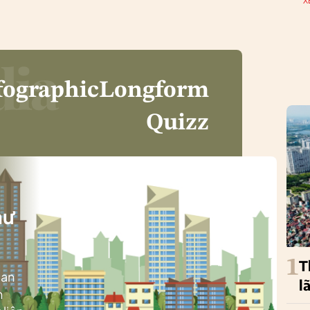
X
fographic
Longform
Quizz
i
hư
1
T
ban
l
h