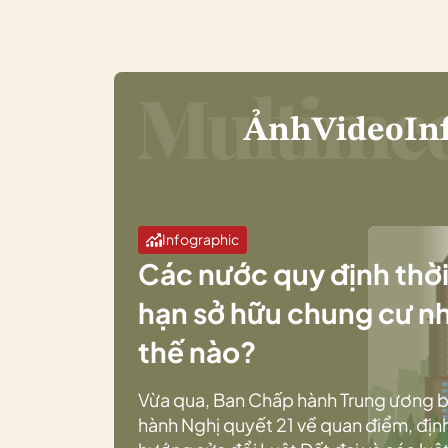
Ảnh
Video
In
Infographic
Các nước quy định thờ
hạn sở hữu chung cư n
thế nào?
Vừa qua, Ban Chấp hành Trung ương 
hành Nghị quyết 21 về quan điểm, địn