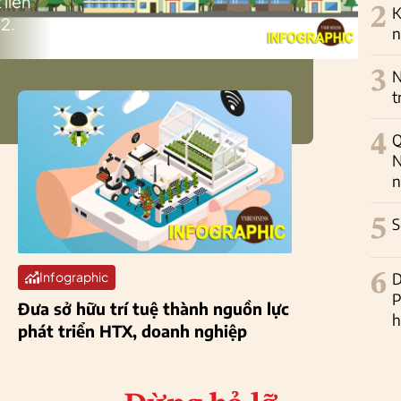
 liên
2
K
2.
n
3
N
t
4
Q
N
n
5
S
6
D
Infographic
P
Đưa sở hữu trí tuệ thành nguồn lực
h
phát triển HTX, doanh nghiệp