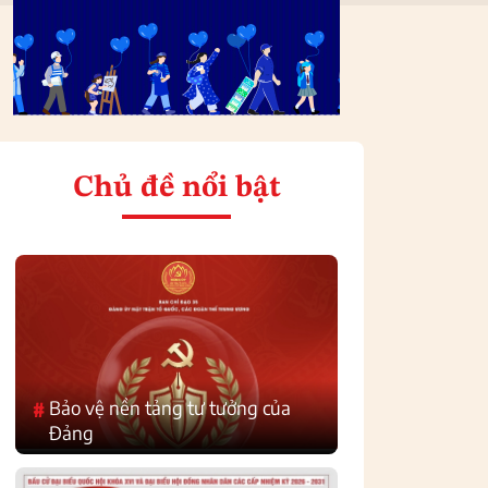
Chủ đề nổi bật
Bảo vệ nền tảng tư tưởng của
#
Đảng