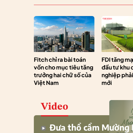
Fitch chỉ ra bài toán
FDI tăng mạ
vốn cho mục tiêu tăng
đầu tư khu
trưởng hai chữ số của
nghiệp phải 
Việt Nam
mới
Video
Đưa thổ cẩm Mường