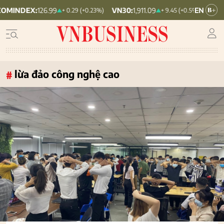
:
126.99
VN30:
1,911.09
VNINDEX:
1,768
+ 0.29 (+0.23%)
+ 9.45 (+0.5%)
lừa đảo công nghệ cao
#