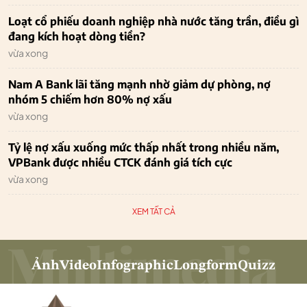
Loạt cổ phiếu doanh nghiệp nhà nước tăng trần, điều gì
đang kích hoạt dòng tiền?
vừa xong
Nam A Bank lãi tăng mạnh nhờ giảm dự phòng, nợ
nhóm 5 chiếm hơn 80% nợ xấu
vừa xong
Tỷ lệ nợ xấu xuống mức thấp nhất trong nhiều năm,
VPBank được nhiều CTCK đánh giá tích cực
vừa xong
XEM TẤT CẢ
Ảnh
Video
Infographic
Longform
Quizz