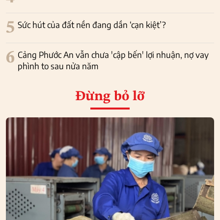
5
Sức hút của đất nền đang dần ‘cạn kiệt’?
6
Cảng Phước An vẫn chưa 'cập bến' lợi nhuận, nợ vay
phình to sau nửa năm
Đừng bỏ lỡ