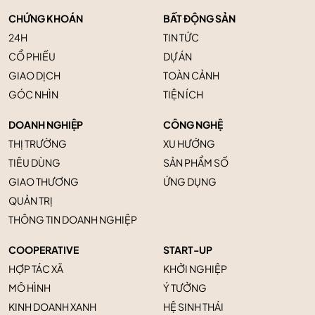
CHỨNG KHOÁN
BẤT ĐỘNG SẢN
24H
TIN TỨC
CỔ PHIẾU
DỰ ÁN
GIAO DỊCH
TOÀN CẢNH
GÓC NHÌN
TIỆN ÍCH
DOANH NGHIỆP
CÔNG NGHỆ
THỊ TRƯỜNG
XU HƯỚNG
TIÊU DÙNG
SẢN PHẨM SỐ
GIAO THƯƠNG
ỨNG DỤNG
QUẢN TRỊ
THÔNG TIN DOANH NGHIỆP
COOPERATIVE
START-UP
HỢP TÁC XÃ
KHỞI NGHIỆP
MÔ HÌNH
Ý TƯỞNG
KINH DOANH XANH
HỆ SINH THÁI