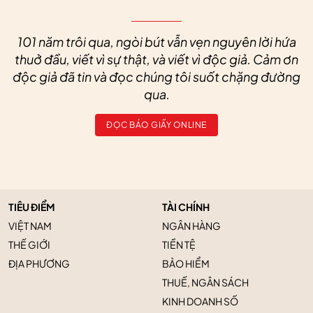
101 năm trôi qua, ngòi bút vẫn vẹn nguyên lời hứa
thuở đầu, viết vì sự thật, và viết vì độc giả. Cảm ơn
độc giả đã tin và đọc chúng tôi suốt chặng đường
qua.
ĐỌC BÁO GIẤY ONLINE
TIÊU ĐIỂM
TÀI CHÍNH
VIỆT NAM
NGÂN HÀNG
THẾ GIỚI
TIỀN TỆ
ĐỊA PHƯƠNG
BẢO HIỂM
THUẾ, NGÂN SÁCH
KINH DOANH SỐ