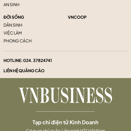
AN SINH
ĐỜI SỐNG
VNCOOP
DÂN SINH
VIỆC LÀM
PHONG CÁCH
HOTLINE:
024. 37824741
LIÊN HỆ QUẢNG CÁO
Tạp chí điện tử Kinh Doanh
Cơ quan chủ quản: Liên minh HTX Việt Nam