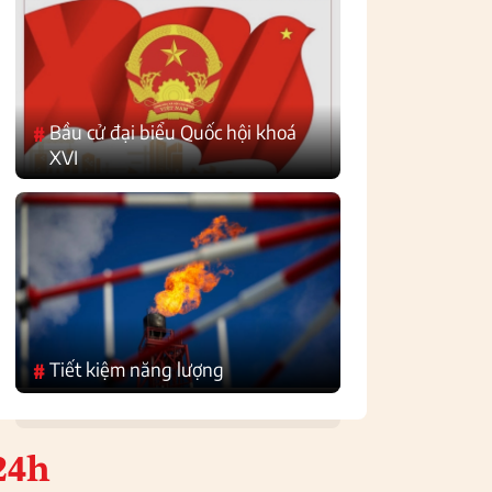
Bầu cử đại biểu Quốc hội khoá
#
XVI
Tiết kiệm năng lượng
#
24h