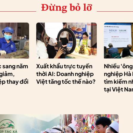
Đừng bỏ lỡ
 sang năm
Xuất khẩu trực tuyến
Nhiều 'ông
 giảm,
thời AI: Doanh nghiệp
nghiệp Hà
p thay đổi
Việt tăng tốc thế nào?
tìm kiếm n
tại Việt N