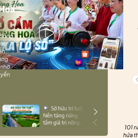
 Hoa
 đồng
Lào
ên
ướng
 nhờ
uyển
Sở hữu trí tuệ:
Nền tảng nâng
tầm giá trị nông
101 n
sản Thái Nguyên
hứa th