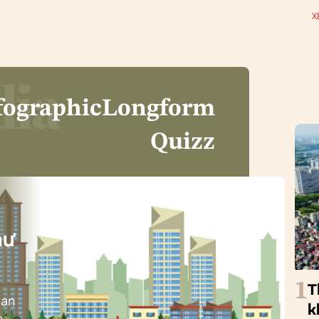
X
fographic
Longform
Quizz
i
hư
1
T
ban
k
h