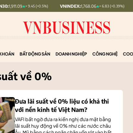
VNINDEX:
1,768.06
HNX30:
455.1
+ 9.45 (+0.5%)
+ 6.83 (+0.39%)
KHOÁN
BẤT ĐỘNG SẢN
DOANH NGHIỆP
CÔNG NGHỆ
COO
 suất về 0%
Đưa lãi suất về 0% liệu có khả thi
với nền kinh tế Việt Nam?
VAFI bất ngờ đưa ra kiến nghị đưa mặt bằng
lãi suất huy động về 0% như các nước châu
Âu, Mỹ bằng cách ngăn chặn vốn rót vào bất