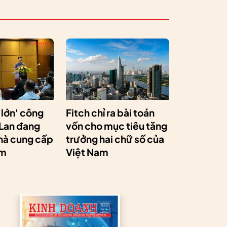
 lớn' công
Fitch chỉ ra bài toán
 Lan đang
vốn cho mục tiêu tăng
hà cung cấp
trưởng hai chữ số của
am
Việt Nam