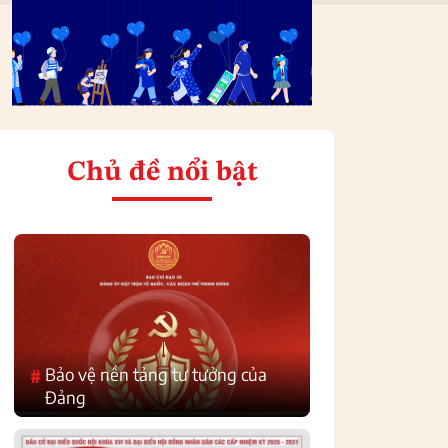
Chủ đề nổi bật
Bảo vệ nền tảng tư tưởng của
#
Đảng