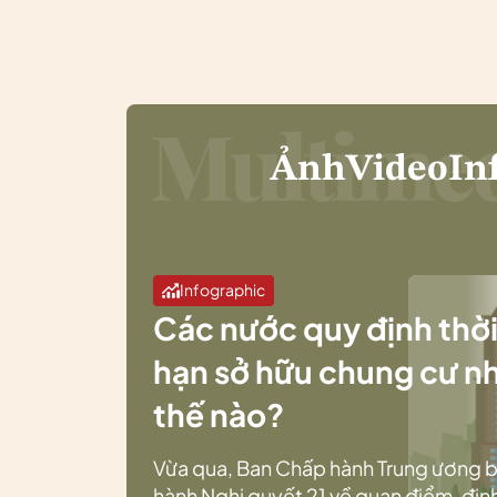
Ảnh
Video
In
Infographic
Các nước quy định thờ
hạn sở hữu chung cư n
thế nào?
Vừa qua, Ban Chấp hành Trung ương 
hành Nghị quyết 21 về quan điểm, địn