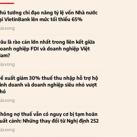
hủ tướng chỉ đạo nâng tỷ lệ vốn Nhà nước
ại VietinBank lên mức tối thiểu 65%
ừa xong
âu là rào cản lớn nhất trong liên kết giữa
oanh nghiệp FDI và doanh nghiệp Việt
Nam?
ừa xong
ề xuất giảm 30% thuế thu nhập hỗ trợ hộ
inh doanh và doanh nghiệp siêu nhỏ vượt
hó
ừa xong
hông nợ thuế vẫn có nguy cơ bị tạm hoãn
uất cảnh: Những thay đổi từ Nghị định 252
ừa xong