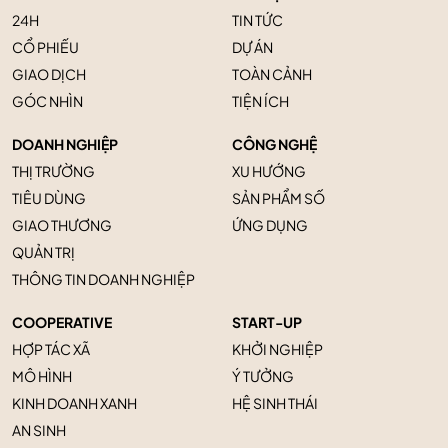
24H
TIN TỨC
CỔ PHIẾU
DỰ ÁN
GIAO DỊCH
TOÀN CẢNH
GÓC NHÌN
TIỆN ÍCH
DOANH NGHIỆP
CÔNG NGHỆ
THỊ TRƯỜNG
XU HƯỚNG
TIÊU DÙNG
SẢN PHẨM SỐ
GIAO THƯƠNG
ỨNG DỤNG
QUẢN TRỊ
THÔNG TIN DOANH NGHIỆP
COOPERATIVE
START-UP
HỢP TÁC XÃ
KHỞI NGHIỆP
MÔ HÌNH
Ý TƯỞNG
KINH DOANH XANH
HỆ SINH THÁI
AN SINH