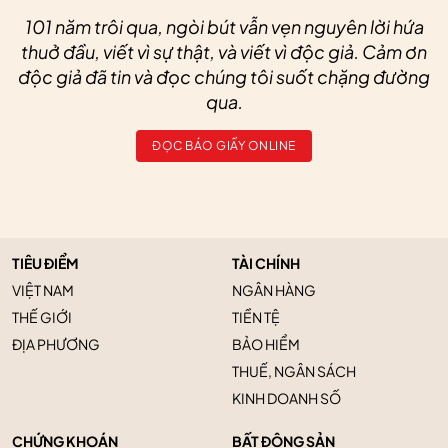
101 năm trôi qua, ngòi bút vẫn vẹn nguyên lời hứa
thuở đầu, viết vì sự thật, và viết vì độc giả. Cảm ơn
độc giả đã tin và đọc chúng tôi suốt chặng đường
qua.
ĐỌC BÁO GIẤY ONLINE
TIÊU ĐIỂM
TÀI CHÍNH
VIỆT NAM
NGÂN HÀNG
THẾ GIỚI
TIỀN TỆ
ĐỊA PHƯƠNG
BẢO HIỂM
THUẾ, NGÂN SÁCH
KINH DOANH SỐ
CHỨNG KHOÁN
BẤT ĐỘNG SẢN