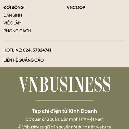
ĐỜI SỐNG
VNCOOP
DÂN SINH
VIỆC LÀM
PHONG CÁCH
HOTLINE:
024. 37824741
LIÊN HỆ QUẢNG CÁO
Tạp chí điện tử Kinh Doanh
Cơ quan chủ quản: Liên minh HTX Việt Nam
© Vnbusiness giữ bản quyền nội dung trên website