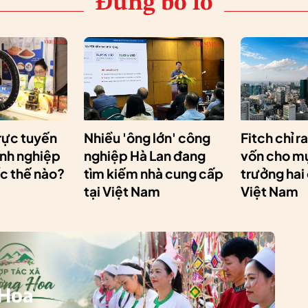
Đừng bỏ lỡ
rực tuyến
Nhiều 'ông lớn' công
Fitch chỉ r
anh nghiệp
nghiệp Hà Lan đang
vốn cho mụ
ốc thế nào?
tìm kiếm nhà cung cấp
trưởng hai
tại Việt Nam
Việt Nam
 Hoa