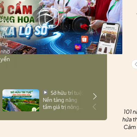
 đồng
Lào
ên
ướng
 nhờ
uyển
Sở hữu trí tuệ:
Nền tảng nâng
tầm giá trị nông
101 n
sản Thái Nguyên
hứa th
Cảm ơ