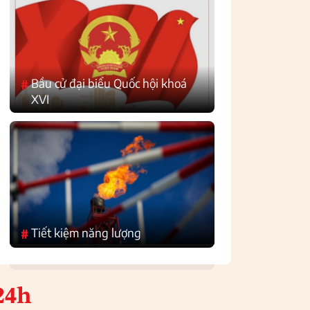
Bầu cử đại biểu Quốc hội khoá
#
XVI
Tiết kiệm năng lượng
#
24h