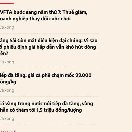
VFTA bước sang năm thứ 7: Thuế giảm,
oanh nghiệp thay đổi cuộc chơi
ừa xong
ảng Sài Gòn mất điều kiện đại chúng: Vì sao
ổ phiếu định giá hấp dẫn vẫn khó hút dòng
iền?
ừa xong
iếp đà tăng, giá cà phê chạm mốc 99.000
ồng/kg
ừa xong
iá vàng trong nước nối tiếp đà tăng, vàng
hẫn có thêm tới 1,5 triệu đồng/lượng
ừa xong