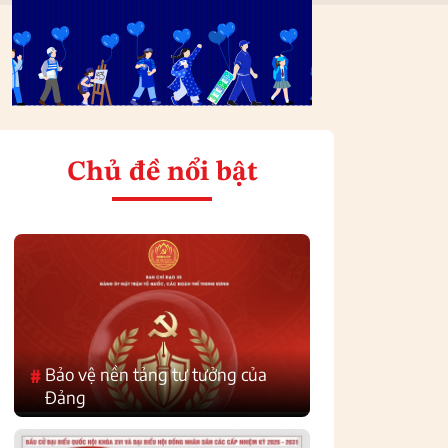
Chủ đề nổi bật
Bảo vệ nền tảng tư tưởng của
#
Đảng