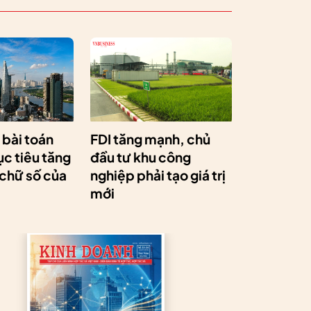
a bài toán
FDI tăng mạnh, chủ
c tiêu tăng
đầu tư khu công
 chữ số của
nghiệp phải tạo giá trị
mới