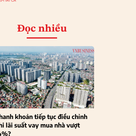
EM TẤT CẢ
Đọc nhiều
hanh khoản tiếp tục điều chỉnh
hi lãi suất vay mua nhà vượt
4%?