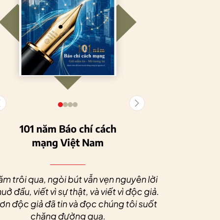
101 năm Báo chí cách
mạng Việt Nam
Tuyên Quang
HTX Nông
phát triển kinh tế
nghiệp hữu cơ
Nhân dịp 
tập thể, tạo động
Tiên Dương: Kh
Quý độc g
ăm trôi qua, ngòi bút vẫn vẹn nguyên lời
lực cho nông
nông nghiệp x
tác xã sức
uở đầu, viết vì sự thật, và viết vì độc giả.
nghiệp bền vững
tạo nên thương
dài và 
n độc giả đã tin và đọc chúng tôi suốt
hiệu
chặng đường qua.