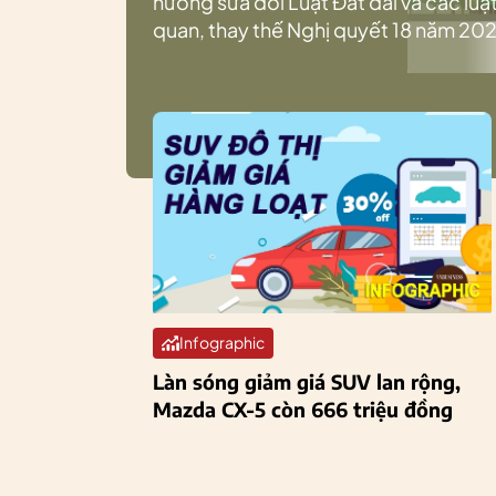
hướng sửa đổi Luật Đất đai và các luật
quan, thay thế Nghị quyết 18 năm 202
Infographic
Làn sóng giảm giá SUV lan rộng,
Mazda CX-5 còn 666 triệu đồng