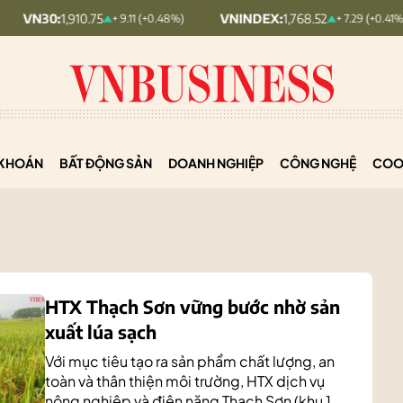
.75
VNINDEX:
1,768.52
HNX30:
+ 9.11 (+0.48%)
+ 7.29 (+0.41%)
KHOÁN
BẤT ĐỘNG SẢN
DOANH NGHIỆP
CÔNG NGHỆ
COO
HTX Thạch Sơn vững bước nhờ sản
xuất lúa sạch
Với mục tiêu tạo ra sản phẩm chất lượng, an
toàn và thân thiện môi trường, HTX dịch vụ
nông nghiệp và điện năng Thạch Sơn (khu 1,