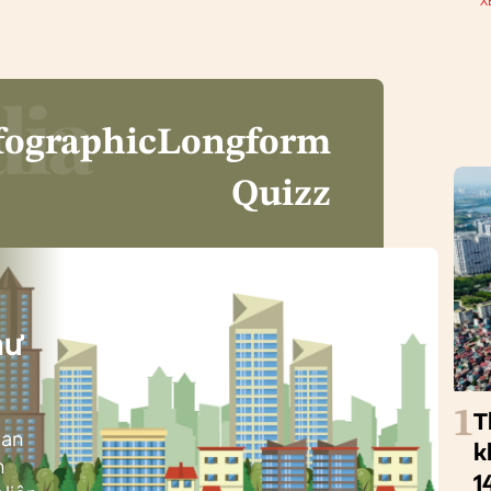
X
fographic
Longform
Quizz
i
hư
1
T
ban
k
h
1