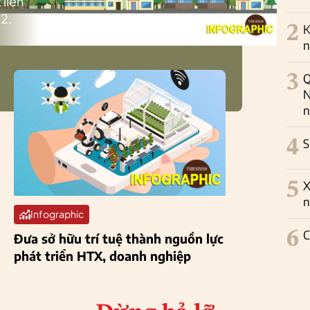
 liên
2.
2
K
n
3
Q
N
n
4
S
5
X
n
Infographic
6
C
Đưa sở hữu trí tuệ thành nguồn lực
phát triển HTX, doanh nghiệp