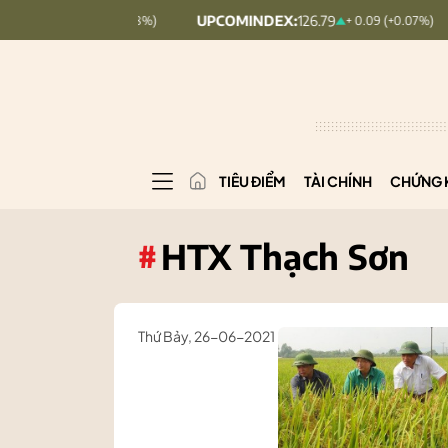
UPCOMINDEX:
126.79
VN30:
1,910
+ 0.22 (+0.08%)
+ 0.09 (+0.07%)
TIÊU ĐIỂM
TÀI CHÍNH
CHỨNG 
HTX Thạch Sơn
#
Thứ Bảy, 26-06-2021