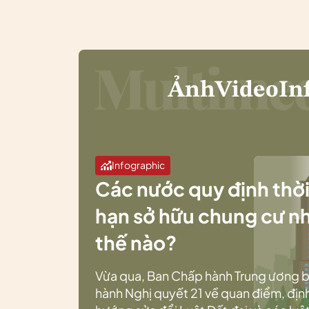
Ảnh
Video
In
Infographic
Các nước quy định thờ
hạn sở hữu chung cư n
thế nào?
Vừa qua, Ban Chấp hành Trung ương 
hành Nghị quyết 21 về quan điểm, địn