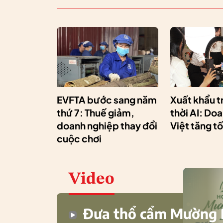
EVFTA bước sang năm
Xuất khẩu t
thứ 7: Thuế giảm,
thời AI: Do
doanh nghiệp thay đổi
Việt tăng t
cuộc chơi
Video
Đưa thổ cẩm Mường