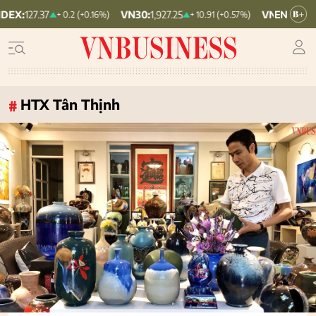
VN30:
1,927.25
VNINDEX:
1,780.07
+ 0.2 (+0.16%)
+ 10.91 (+0.57%)
HTX Tân Thịnh
#