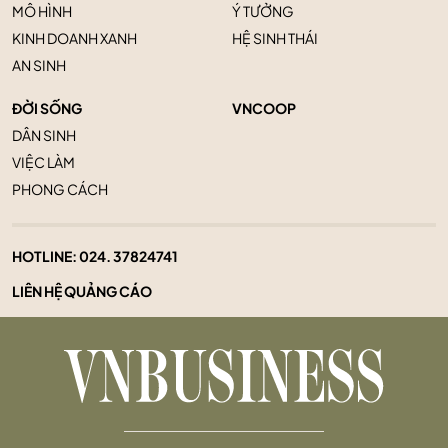
MÔ HÌNH
Ý TƯỞNG
KINH DOANH XANH
HỆ SINH THÁI
AN SINH
ĐỜI SỐNG
VNCOOP
DÂN SINH
VIỆC LÀM
PHONG CÁCH
HOTLINE:
024. 37824741
LIÊN HỆ QUẢNG CÁO