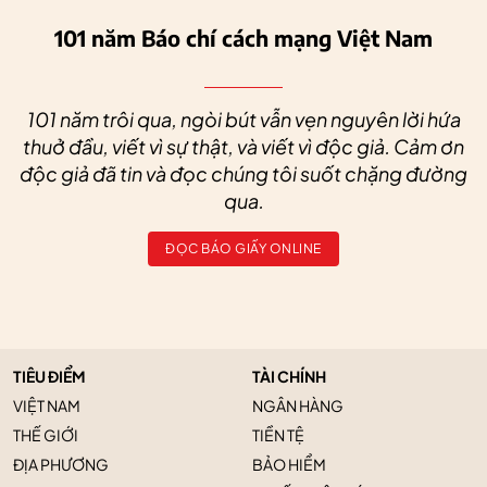
101 năm Báo chí cách mạng Việt Nam
101 năm trôi qua, ngòi bút vẫn vẹn nguyên lời hứa
thuở đầu, viết vì sự thật, và viết vì độc giả. Cảm ơn
độc giả đã tin và đọc chúng tôi suốt chặng đường
qua.
ĐỌC BÁO GIẤY ONLINE
TIÊU ĐIỂM
TÀI CHÍNH
VIỆT NAM
NGÂN HÀNG
THẾ GIỚI
TIỀN TỆ
ĐỊA PHƯƠNG
BẢO HIỂM