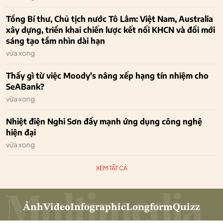
Tổng Bí thư, Chủ tịch nước Tô Lâm: Việt Nam, Australia
xây dựng, triển khai chiến lược kết nối KHCN và đổi mới
sáng tạo tầm nhìn dài hạn
vừa xong
Thấy gì từ việc Moody's nâng xếp hạng tín nhiệm cho
SeABank?
vừa xong
Nhiệt điện Nghi Sơn đẩy mạnh ứng dụng công nghệ
hiện đại
vừa xong
XEM TẤT CẢ
Ảnh
Video
Infographic
Longform
Quizz