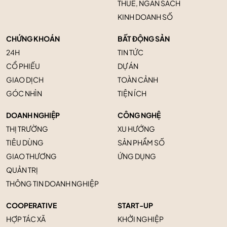
THUẾ, NGÂN SÁCH
KINH DOANH SỐ
CHỨNG KHOÁN
BẤT ĐỘNG SẢN
24H
TIN TỨC
CỔ PHIẾU
DỰ ÁN
GIAO DỊCH
TOÀN CẢNH
GÓC NHÌN
TIỆN ÍCH
DOANH NGHIỆP
CÔNG NGHỆ
THỊ TRƯỜNG
XU HƯỚNG
TIÊU DÙNG
SẢN PHẨM SỐ
GIAO THƯƠNG
ỨNG DỤNG
QUẢN TRỊ
THÔNG TIN DOANH NGHIỆP
COOPERATIVE
START-UP
HỢP TÁC XÃ
KHỞI NGHIỆP