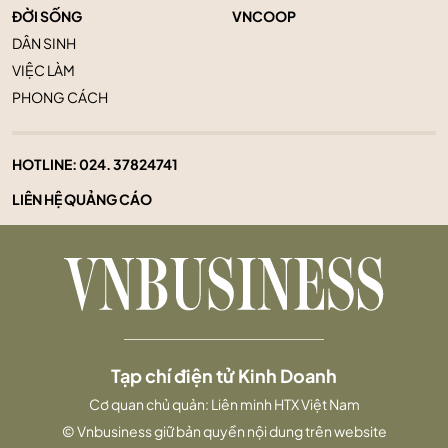
ĐỜI SỐNG
VNCOOP
DÂN SINH
VIỆC LÀM
PHONG CÁCH
HOTLINE:
024. 37824741
LIÊN HỆ QUẢNG CÁO
Tạp chí điện tử Kinh Doanh
Cơ quan chủ quản: Liên minh HTX Việt Nam
© Vnbusiness giữ bản quyền nội dung trên website