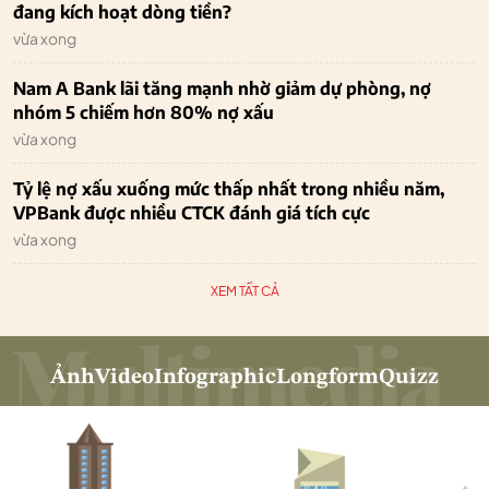
đang kích hoạt dòng tiền?
vừa xong
Nam A Bank lãi tăng mạnh nhờ giảm dự phòng, nợ
nhóm 5 chiếm hơn 80% nợ xấu
vừa xong
Tỷ lệ nợ xấu xuống mức thấp nhất trong nhiều năm,
VPBank được nhiều CTCK đánh giá tích cực
vừa xong
XEM TẤT CẢ
Ảnh
Video
Infographic
Longform
Quizz