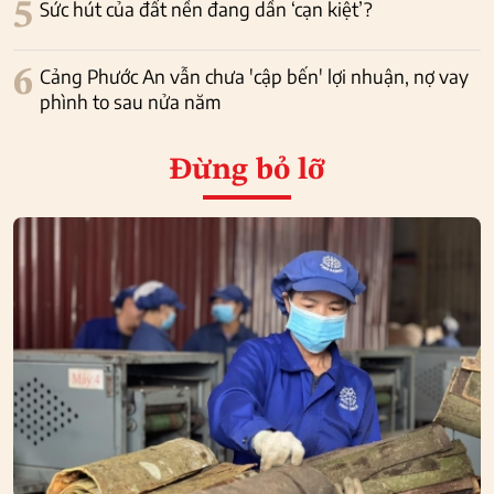
5
Sức hút của đất nền đang dần ‘cạn kiệt’?
6
Cảng Phước An vẫn chưa 'cập bến' lợi nhuận, nợ vay
phình to sau nửa năm
Đừng bỏ lỡ