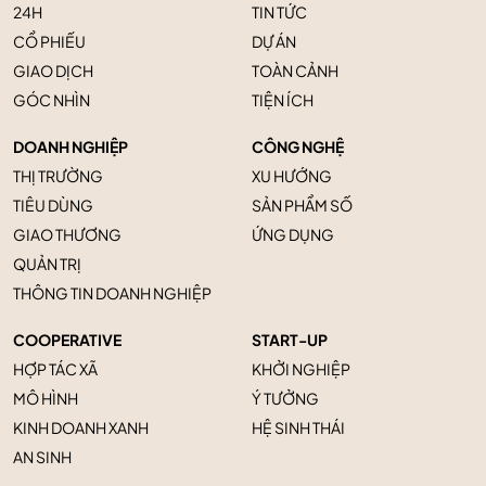
24H
TIN TỨC
CỔ PHIẾU
DỰ ÁN
GIAO DỊCH
TOÀN CẢNH
GÓC NHÌN
TIỆN ÍCH
DOANH NGHIỆP
CÔNG NGHỆ
THỊ TRƯỜNG
XU HƯỚNG
TIÊU DÙNG
SẢN PHẨM SỐ
GIAO THƯƠNG
ỨNG DỤNG
QUẢN TRỊ
THÔNG TIN DOANH NGHIỆP
COOPERATIVE
START-UP
HỢP TÁC XÃ
KHỞI NGHIỆP
MÔ HÌNH
Ý TƯỞNG
KINH DOANH XANH
HỆ SINH THÁI
AN SINH