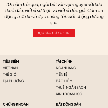
101 năm trôi qua, ngòi bút vẫn vẹn nguyên lời hứa
thuở đầu, viết vì sự thật, và viết vì độc giả. Cảm ơn
độc giả đã tin và đọc chúng tôi suốt chặng đường
qua.
ĐỌC BÁO GIẤY ONLINE
TIÊU ĐIỂM
TÀI CHÍNH
VIỆT NAM
NGÂN HÀNG
THẾ GIỚI
TIỀN TỆ
ĐỊA PHƯƠNG
BẢO HIỂM
THUẾ, NGÂN SÁCH
KINH DOANH SỐ
CHỨNG KHOÁN
BẤT ĐỘNG SẢN