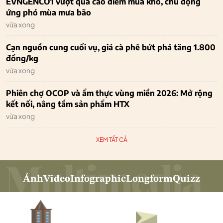
EVNGENCO1 vượt qua cao điểm mùa khô, chủ động
ứng phó mùa mưa bão
vừa xong
Cạn nguồn cung cuối vụ, giá cà phê bứt phá tăng 1.800
đồng/kg
vừa xong
Phiên chợ OCOP và ẩm thực vùng miền 2026: Mở rộng
kết nối, nâng tầm sản phẩm HTX
vừa xong
XEM TẤT CẢ
Ảnh
Video
Infographic
Longform
Quizz