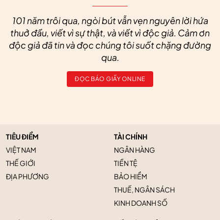
101 năm trôi qua, ngòi bút vẫn vẹn nguyên lời hứa
thuở đầu, viết vì sự thật, và viết vì độc giả. Cảm ơn
độc giả đã tin và đọc chúng tôi suốt chặng đường
qua.
ĐỌC BÁO GIẤY ONLINE
TIÊU ĐIỂM
TÀI CHÍNH
VIỆT NAM
NGÂN HÀNG
THẾ GIỚI
TIỀN TỆ
ĐỊA PHƯƠNG
BẢO HIỂM
THUẾ, NGÂN SÁCH
KINH DOANH SỐ