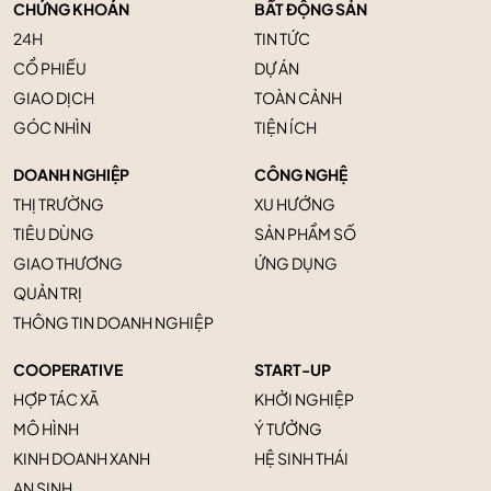
CHỨNG KHOÁN
BẤT ĐỘNG SẢN
24H
TIN TỨC
CỔ PHIẾU
DỰ ÁN
GIAO DỊCH
TOÀN CẢNH
GÓC NHÌN
TIỆN ÍCH
DOANH NGHIỆP
CÔNG NGHỆ
THỊ TRƯỜNG
XU HƯỚNG
TIÊU DÙNG
SẢN PHẨM SỐ
GIAO THƯƠNG
ỨNG DỤNG
QUẢN TRỊ
THÔNG TIN DOANH NGHIỆP
COOPERATIVE
START-UP
HỢP TÁC XÃ
KHỞI NGHIỆP
MÔ HÌNH
Ý TƯỞNG
KINH DOANH XANH
HỆ SINH THÁI
AN SINH