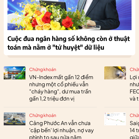
Cuộc đua ngân hàng số không còn ở thuật
toán mà nằm ở "tử huyệt" dữ liệu
Chứng khoán
Chứ
VN-Index mất gần 12 điểm
Lợi
nhưng một cổ phiếu vẫn
như
"cháy hàng", dư mua trần
FEC
gần 1,2 triệu đơn vị
và 
Chứng khoán
Chứ
Cảng Phước An vẫn chưa
Sai
'cập bến' lợi nhuận, nợ vay
14 t
phình to sau nửa năm
giữ