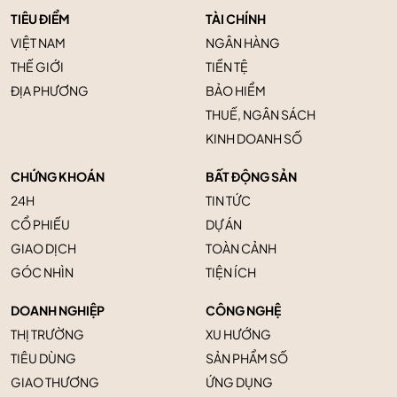
TIÊU ĐIỂM
TÀI CHÍNH
VIỆT NAM
NGÂN HÀNG
THẾ GIỚI
TIỀN TỆ
ĐỊA PHƯƠNG
BẢO HIỂM
THUẾ, NGÂN SÁCH
KINH DOANH SỐ
CHỨNG KHOÁN
BẤT ĐỘNG SẢN
24H
TIN TỨC
CỔ PHIẾU
DỰ ÁN
GIAO DỊCH
TOÀN CẢNH
GÓC NHÌN
TIỆN ÍCH
DOANH NGHIỆP
CÔNG NGHỆ
THỊ TRƯỜNG
XU HƯỚNG
TIÊU DÙNG
SẢN PHẨM SỐ
GIAO THƯƠNG
ỨNG DỤNG