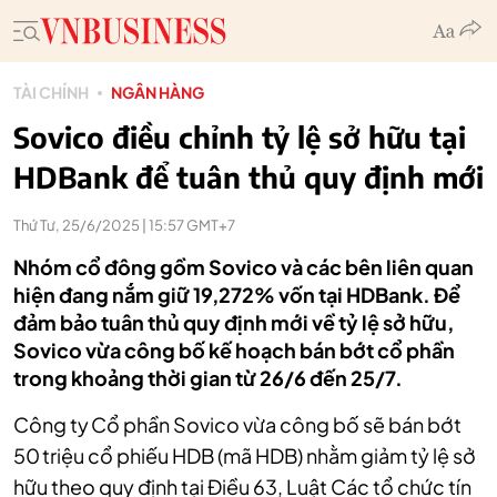
TÀI CHÍNH
NGÂN HÀNG
Sovico điều chỉnh tỷ lệ sở hữu tại
HDBank để tuân thủ quy định mới
Thứ Tư, 25/6/2025 | 15:57 GMT+7
Nhóm cổ đông gồm Sovico và các bên liên quan
hiện đang nắm giữ 19,272% vốn tại HDBank. Để
đảm bảo tuân thủ quy định mới về tỷ lệ sở hữu,
Sovico vừa công bố kế hoạch bán bớt cổ phần
trong khoảng thời gian từ 26/6 đến 25/7.
Công ty Cổ phần Sovico vừa công bố sẽ bán bớt
50 triệu cổ phiếu HDB (mã HDB)
nhằm giảm tỷ lệ sở
hữu theo quy định tại Điều 63, Luật Các tổ chức tín