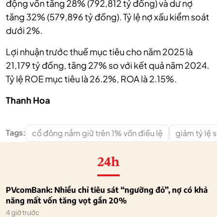
động vốn tăng 28% (792,812 tỷ đồng) và dư nợ
tăng 32% (579,896 tỷ đồng). Tỷ lệ nợ xấu kiểm soát
dưới 2%.
Lợi nhuận trước thuế mục tiêu cho năm 2025 là
21,179 tỷ đồng, tăng 27% so với kết quả năm 2024.
Tỷ lệ ROE mục tiêu là 26.2%, ROA là 2.15%
.
Thanh Hoa
Tags:
cổ đông nắm giữ trên 1% vốn điều lệ
giảm tỷ lệ 
24h
PVcomBank: Nhiều chỉ tiêu sát “ngưỡng đỏ”, nợ có khả
năng mất vốn tăng vọt gần 20%
4 giờ trước