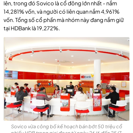
lên, trong đó Sovico là cổ đông lớn nhất - nắm
14,281% vốn, và người có liên quan nắm 4,961%
vốn. Tổng số cổ phần mà nhóm này đang nắm giữ
tại HDBank là 19,272%.
Sovico vừa công bố kế hoạch bán bớt 50 triệu cổ
phiếu HDB trong giai đoạn từ ngày 26/6 đến 25/7,