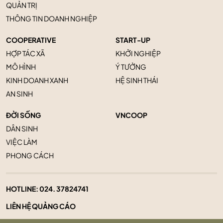
QUẢN TRỊ
THÔNG TIN DOANH NGHIỆP
COOPERATIVE
START-UP
HỢP TÁC XÃ
KHỞI NGHIỆP
MÔ HÌNH
Ý TƯỞNG
KINH DOANH XANH
HỆ SINH THÁI
AN SINH
ĐỜI SỐNG
VNCOOP
DÂN SINH
VIỆC LÀM
PHONG CÁCH
HOTLINE:
024. 37824741
LIÊN HỆ QUẢNG CÁO