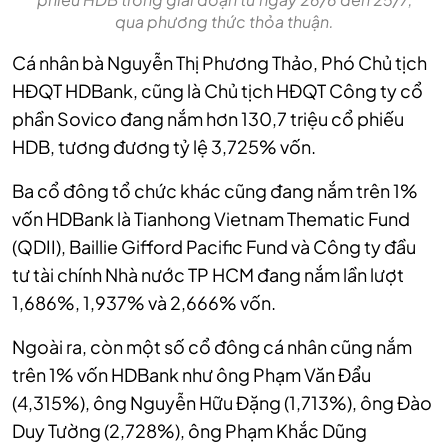
qua phương thức thỏa thuận.
Cá nhân bà Nguyễn Thị Phương Thảo, Phó Chủ tịch
HĐQT HDBank, cũng là Chủ tịch HĐQT Công ty cổ
phần Sovico đang nắm hơn 130,7 triệu cổ phiếu
HDB, tương đương tỷ lệ 3,725% vốn.
Ba cổ đông tổ chức khác cũng đang nắm trên 1%
vốn HDBank là Tianhong Vietnam Thematic Fund
(QDII), Baillie Gifford Pacific Fund và Công ty đầu
tư tài chính Nhà nước TP HCM đang nắm lần lượt
1,686%, 1,937% và 2,666% vốn.
Ngoài ra, còn một số cổ đông cá nhân cũng nắm
trên 1% vốn HDBank như ông Phạm Văn Đẩu
(4,315%), ông Nguyễn Hữu Đặng (1,713%), ông Đào
Duy Tường (2,728%), ông Phạm Khắc Dũng