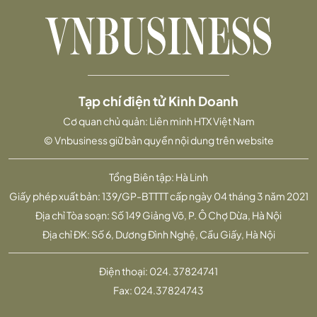
Tạp chí điện tử Kinh Doanh
Cơ quan chủ quản: Liên minh HTX Việt Nam
© Vnbusiness giữ bản quyền nội dung trên website
Tổng Biên tập: Hà Linh
Giấy phép xuất bản: 139/GP-BTTTT cấp ngày 04 tháng 3 năm 2021
Địa chỉ Tòa soạn: Số 149 Giảng Võ, P. Ô Chợ Dừa, Hà Nội
Địa chỉ ĐK: Số 6, Dương Đình Nghệ, Cầu Giấy, Hà Nội
Điện thoại:
024. 37824741
Fax:
024.37824743