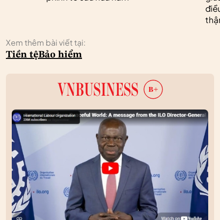
điề
thậ
Xem thêm bài viết tại:
Tiền tệ
Bảo hiểm