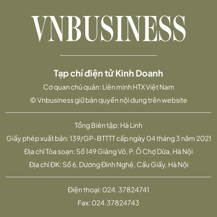
Tạp chí điện tử Kinh Doanh
Cơ quan chủ quản: Liên minh HTX Việt Nam
© Vnbusiness giữ bản quyền nội dung trên website
Tổng Biên tập: Hà Linh
Giấy phép xuất bản: 139/GP-BTTTT cấp ngày 04 tháng 3 năm 2021
Địa chỉ Tòa soạn: Số 149 Giảng Võ, P. Ô Chợ Dừa, Hà Nội
Địa chỉ ĐK: Số 6, Dương Đình Nghệ, Cầu Giấy, Hà Nội
Điện thoại:
024. 37824741
Fax:
024.37824743