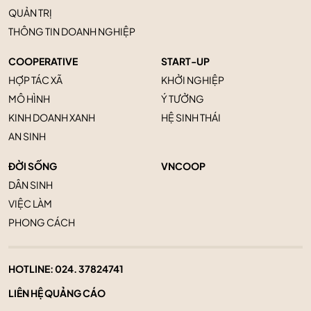
QUẢN TRỊ
THÔNG TIN DOANH NGHIỆP
COOPERATIVE
START-UP
HỢP TÁC XÃ
KHỞI NGHIỆP
MÔ HÌNH
Ý TƯỞNG
KINH DOANH XANH
HỆ SINH THÁI
AN SINH
ĐỜI SỐNG
VNCOOP
DÂN SINH
VIỆC LÀM
PHONG CÁCH
HOTLINE:
024. 37824741
LIÊN HỆ QUẢNG CÁO