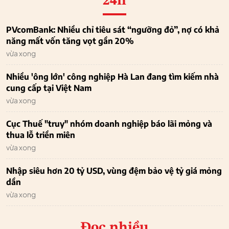
24h
PVcomBank: Nhiều chỉ tiêu sát “ngưỡng đỏ”, nợ có khả
năng mất vốn tăng vọt gần 20%
vừa xong
Nhiều 'ông lớn' công nghiệp Hà Lan đang tìm kiếm nhà
cung cấp tại Việt Nam
vừa xong
Cục Thuế "truy" nhóm doanh nghiệp báo lãi mỏng và
thua lỗ triền miên
vừa xong
Nhập siêu hơn 20 tỷ USD, vùng đệm bảo vệ tỷ giá mỏng
dần
vừa xong
Đọc nhiều