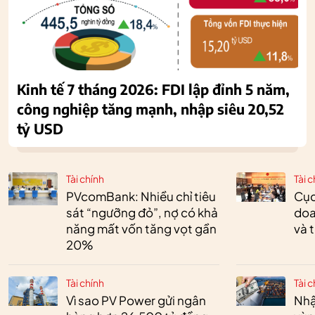
Kinh tế 7 tháng 2026: FDI lập đỉnh 5 năm,
công nghiệp tăng mạnh, nhập siêu 20,52
tỷ USD
Tài chính
Tài c
PVcomBank: Nhiều chỉ tiêu
Cục
sát “ngưỡng đỏ”, nợ có khả
doa
năng mất vốn tăng vọt gần
và 
20%
Tài chính
Tài c
Vì sao PV Power gửi ngân
Nhậ