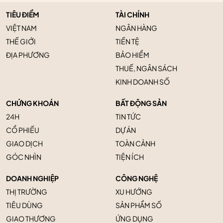
TIÊU ĐIỂM
TÀI CHÍNH
VIỆT NAM
NGÂN HÀNG
THẾ GIỚI
TIỀN TỆ
ĐỊA PHƯƠNG
BẢO HIỂM
THUẾ, NGÂN SÁCH
KINH DOANH SỐ
CHỨNG KHOÁN
BẤT ĐỘNG SẢN
24H
TIN TỨC
CỔ PHIẾU
DỰ ÁN
GIAO DỊCH
TOÀN CẢNH
GÓC NHÌN
TIỆN ÍCH
DOANH NGHIỆP
CÔNG NGHỆ
THỊ TRƯỜNG
XU HƯỚNG
TIÊU DÙNG
SẢN PHẨM SỐ
GIAO THƯƠNG
ỨNG DỤNG