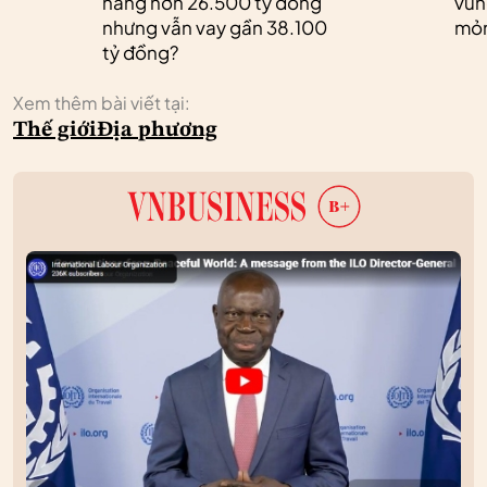
hàng hơn 26.500 tỷ đồng
vùn
nhưng vẫn vay gần 38.100
mỏ
tỷ đồng?
Xem thêm bài viết tại:
Thế giới
Địa phương