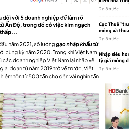
kiếm nhà cung
3 giờ trước
 đối với 5 doanh nghiệp để làm rõ
ừ Ấn Độ, trong đó có việc kim ngạch
Cục Thuế "tr
mỏng và thua 
thấp...
3 giờ trước
đầu năm 2021, số lượng
gạo nhập khẩu từ
với cùng kỳ năm 2020. Trong khi Việt Nam
Nhập siêu hơ
hì các doanh nghiệp Việt Nam lại nhập về
tỷ giá mỏng 
giai đoạn từ năm 2019 trở về trước, Việt
3 giờ trước
hiêm tốn từ 500 tấn cho đến vài nghìn tấn