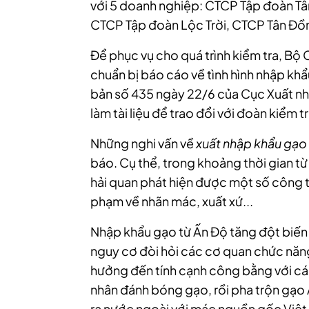
với 5 doanh nghiệp: CTCP Tập đoàn Tâ
CTCP Tập đoàn Lộc Trời, CTCP Tân Đồn
Để phục vụ cho quá trình kiểm tra, B
chuẩn bị báo cáo về tình hình nhập khẩ
bản số 435 ngày 22/6 của Cục Xuất nh
làm tài liệu để trao đổi với đoàn kiểm tr
Những nghi vấn về
xuất nhập khẩu gạo
báo. Cụ thể, trong khoảng thời gian t
hải quan phát hiện được một số công 
phạm về nhãn mác, xuất xứ...
Nhập khẩu gạo từ Ấn Độ tăng đột biến 
nguy cơ đòi hỏi các cơ quan chức năn
hưởng đến tính cạnh công bằng với c
nhân đánh bóng gạo, rồi pha trộn gạo 
ra nước ngoài với mác nguồn gốc Việt 