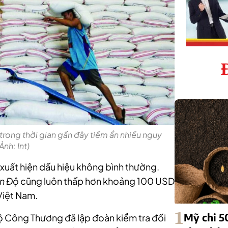
trong thời gian gần đây tiềm ẩn nhiều nguy
Ảnh: Int)
 xuất hiện dấu hiệu không bình thường.
Ấn Độ
cũng luôn thấp hơn khoảng 100 USD
Việt Nam.
1
Mỹ chi 5
ộ Công Thương đã lập đoàn kiểm tra đối