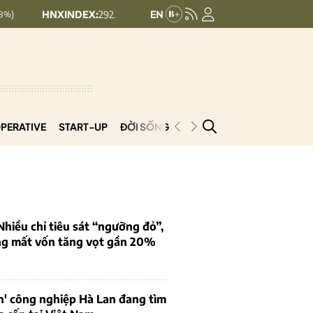
XINDEX:
292.64
UPCOMINDEX:
127.17
8.56 (2.84%)
+ 0.03 (+0.02%
PERATIVE
START-UP
ĐỜI SỐNG
PODCAST
VNCOOP
iều chỉ tiêu sát “ngưỡng đỏ”,
ng mất vốn tăng vọt gần 20%
n' công nghiệp Hà Lan đang tìm