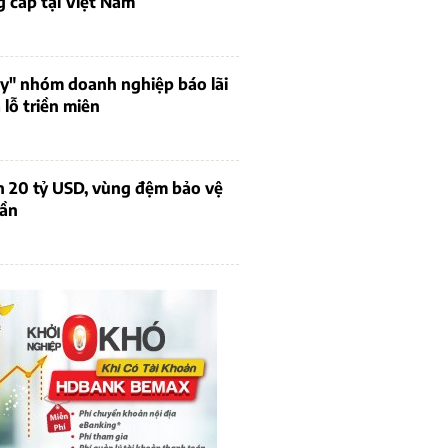
 cấp tại Việt Nam
uy" nhóm doanh nghiệp báo lãi
lỗ triền miên
n 20 tỷ USD, vùng đệm bảo vệ
dần