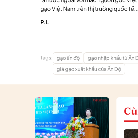
gạo Việt Nam trên thị trường quốc tế..
P.L
Tags:
gạo ấn độ
gạo nhập khẩu từ Ấn 
giá gạo xuất khẩu của Ấn Độ
Cù