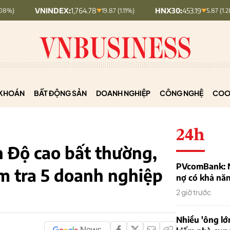
NINDEX:
1,764.78
HNX30:
453.19
HN
19.87 (1.11%)
5.87 (1.28%)
KHOÁN
BẤT ĐỘNG SẢN
DOANH NGHIỆP
CÔNG NGHỆ
COO
24h
 Độ cao bất thường,
PVcomBank: Nh
 tra 5 doanh nghiệp
nợ có khả nă
2 giờ trước
Nhiều 'ông lớ