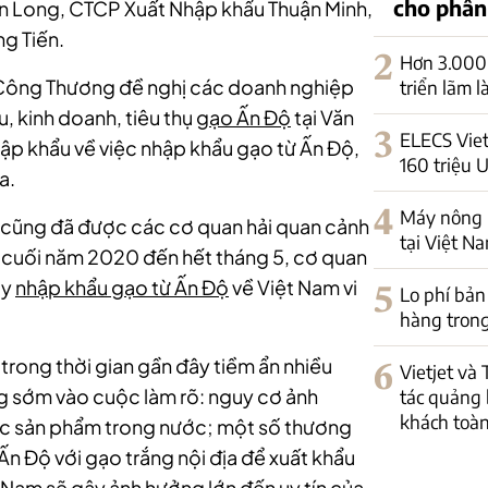
cho phân
n Long, CTCP Xuất Nhập khẩu Thuận Minh,
g Tiến.
2
Hơn 3.000 
ộ Công Thương đề nghị các doanh nghiệp
triển lãm 
u, kinh doanh, tiêu thụ
gạo Ấn Độ
tại Văn
3
ELECS Viet
ập khẩu về việc nhập khẩu gạo từ Ấn Độ,
160 triệu 
a.
4
Máy nông n
cũng đã được các cơ quan hải quan cảnh
tại Việt N
ừ cuối năm 2020 đến hết tháng 5, cơ quan
ty
nhập khẩu gạo từ Ấn Độ
về Việt Nam vi
5
Lo phí bản
hàng trong
trong thời gian gần đây tiềm ẩn nhiều
6
Vietjet và
g sớm vào cuộc làm rõ: nguy cơ ảnh
tác quảng 
khách toàn
ác sản phẩm trong nước; một số thương
Ấn Độ với gạo trắng nội địa để xuất khẩu
Nam sẽ gây ảnh hưởng lớn đến uy tín của