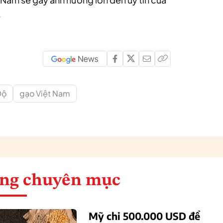
.
Độ
gạo Việt Nam
ng chuyên mục
Mỹ chi 500.000 USD để