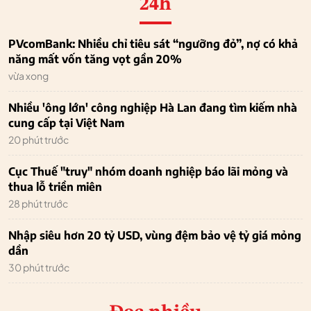
24h
PVcomBank: Nhiều chỉ tiêu sát “ngưỡng đỏ”, nợ có khả
năng mất vốn tăng vọt gần 20%
vừa xong
Nhiều 'ông lớn' công nghiệp Hà Lan đang tìm kiếm nhà
cung cấp tại Việt Nam
20 phút trước
Cục Thuế "truy" nhóm doanh nghiệp báo lãi mỏng và
thua lỗ triền miên
28 phút trước
Nhập siêu hơn 20 tỷ USD, vùng đệm bảo vệ tỷ giá mỏng
dần
30 phút trước