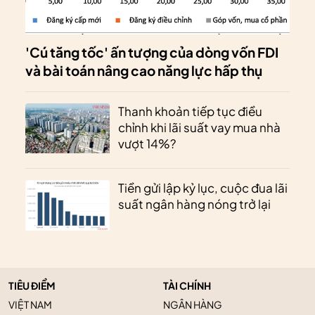
'Cú tăng tốc' ấn tượng của dòng vốn FDI
và bài toán nâng cao năng lực hấp thụ
Thanh khoản tiếp tục điều
chỉnh khi lãi suất vay mua nhà
vượt 14%?
Tiền gửi lập kỷ lục, cuộc đua lãi
suất ngân hàng nóng trở lại
TIÊU ĐIỂM
TÀI CHÍNH
VIỆT NAM
NGÂN HÀNG