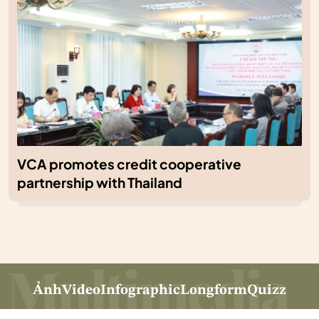
VCA promotes credit cooperative
partnership with Thailand
Ảnh
Video
Infographic
Longform
Quizz