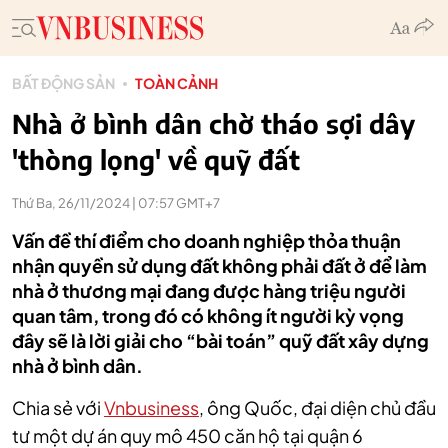
BẤT ĐỘNG SẢN
TOÀN CẢNH
Nhà ở bình dân chờ tháo sợi dây
'thòng lọng' về quỹ đất
Thứ Ba, 26/11/2024 | 07:57 GMT+7
Vấn đề thí điểm cho doanh nghiệp thỏa thuận
nhận quyền sử dụng đất không phải đất ở để làm
nhà ở thương mại đang được hàng triệu người
quan tâm, trong đó có không ít người kỳ vọng
đây sẽ là lời giải cho “bài toán” quỹ đất xây dựng
nhà ở bình dân.
Chia sẻ với
Vnbusiness
, ông Quốc, đại diện chủ đầu
tư một dự án quy mô 450 căn hộ tại quận 6