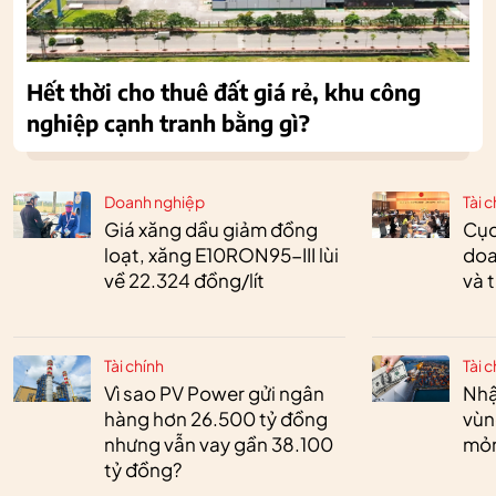
Hết thời cho thuê đất giá rẻ, khu công
nghiệp cạnh tranh bằng gì?
Doanh nghiệp
Tài c
Giá xăng dầu giảm đồng
Cục
loạt, xăng E10RON95-III lùi
doa
về 22.324 đồng/lít
và 
Tài chính
Tài c
Vì sao PV Power gửi ngân
Nhậ
hàng hơn 26.500 tỷ đồng
vùn
nhưng vẫn vay gần 38.100
mỏ
tỷ đồng?