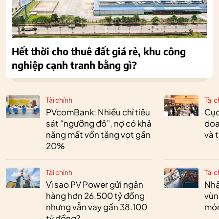
Hết thời cho thuê đất giá rẻ, khu công
nghiệp cạnh tranh bằng gì?
Tài chính
Tài c
PVcomBank: Nhiều chỉ tiêu
Cục
sát “ngưỡng đỏ”, nợ có khả
doa
năng mất vốn tăng vọt gần
và 
20%
Tài chính
Tài c
Vì sao PV Power gửi ngân
Nhậ
hàng hơn 26.500 tỷ đồng
vùn
nhưng vẫn vay gần 38.100
mỏ
tỷ đồng?