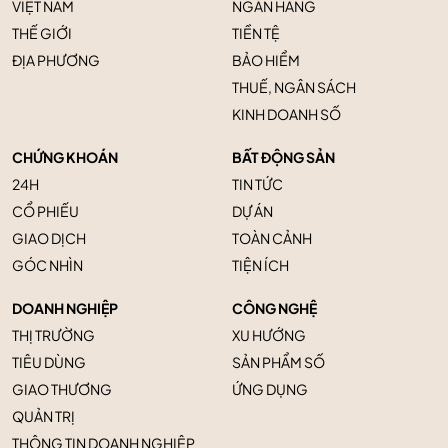
VIỆT NAM
NGÂN HÀNG
THẾ GIỚI
TIỀN TỆ
ĐỊA PHƯƠNG
BẢO HIỂM
THUẾ, NGÂN SÁCH
KINH DOANH SỐ
CHỨNG KHOÁN
BẤT ĐỘNG SẢN
24H
TIN TỨC
CỔ PHIẾU
DỰ ÁN
GIAO DỊCH
TOÀN CẢNH
GÓC NHÌN
TIỆN ÍCH
DOANH NGHIỆP
CÔNG NGHỆ
THỊ TRƯỜNG
XU HƯỚNG
TIÊU DÙNG
SẢN PHẨM SỐ
GIAO THƯƠNG
ỨNG DỤNG
QUẢN TRỊ
THÔNG TIN DOANH NGHIỆP