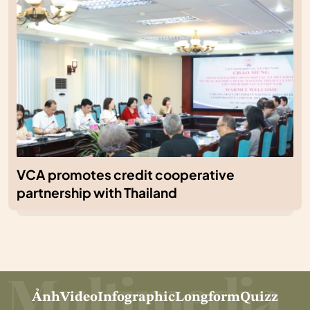
VCA promotes credit cooperative
partnership with Thailand
Ảnh
Video
Infographic
Longform
Quizz