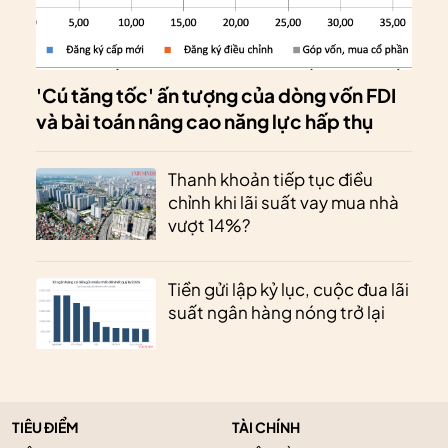
'Cú tăng tốc' ấn tượng của dòng vốn FDI
và bài toán nâng cao năng lực hấp thụ
Thanh khoản tiếp tục điều
chỉnh khi lãi suất vay mua nhà
vượt 14%?
Tiền gửi lập kỷ lục, cuộc đua lãi
suất ngân hàng nóng trở lại
TIÊU ĐIỂM
TÀI CHÍNH