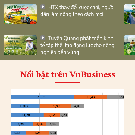
HTX thay đổi cuộc chơi, người
dân làm nông theo cách mới
Tuyên Quang phát triển kinh
tế tập thể, tạo động lực cho nông
nghiệp bền vững
Nổi bật
trên VnBusiness