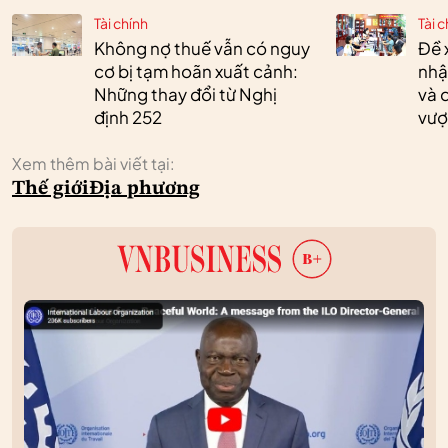
Tài chính
Tài c
Không nợ thuế vẫn có nguy
Đề 
cơ bị tạm hoãn xuất cảnh:
nhậ
Những thay đổi từ Nghị
và 
định 252
vượ
Xem thêm bài viết tại:
Thế giới
Địa phương