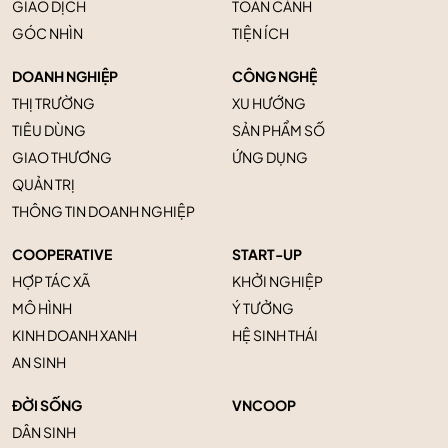
GIAO DỊCH
TOÀN CẢNH
GÓC NHÌN
TIỆN ÍCH
DOANH NGHIỆP
CÔNG NGHỆ
THỊ TRƯỜNG
XU HƯỚNG
TIÊU DÙNG
SẢN PHẨM SỐ
GIAO THƯƠNG
ỨNG DỤNG
QUẢN TRỊ
THÔNG TIN DOANH NGHIỆP
COOPERATIVE
START-UP
HỢP TÁC XÃ
KHỞI NGHIỆP
MÔ HÌNH
Ý TƯỞNG
KINH DOANH XANH
HỆ SINH THÁI
AN SINH
ĐỜI SỐNG
VNCOOP
DÂN SINH