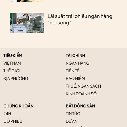
Lãi suất trái phiếu ngân hàng
“nổi sóng”
TIÊU ĐIỂM
TÀI CHÍNH
VIỆT NAM
NGÂN HÀNG
THẾ GIỚI
TIỀN TỆ
ĐỊA PHƯƠNG
BẢO HIỂM
THUẾ, NGÂN SÁCH
KINH DOANH SỐ
CHỨNG KHOÁN
BẤT ĐỘNG SẢN
24H
TIN TỨC
CỔ PHIẾU
DỰ ÁN