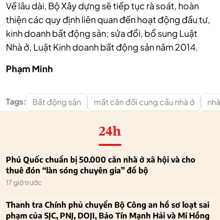
Về lâu dài, Bộ Xây dựng sẽ tiếp tục rà soát, hoàn
thiện các quy định liên quan đến hoạt động đầu tư,
kinh doanh bất động sản; sửa đổi, bổ sung Luật
Nhà ở, Luật Kinh doanh bất động sản năm 2014.
Phạm Minh
Tags:
Bất động sản
mất cân đối cung cầu nhà ở
nhà
24h
Phú Quốc chuẩn bị 50.000 căn nhà ở xã hội và cho
thuê đón “làn sóng chuyên gia” đổ bộ
17 giờ trước
Thanh tra Chính phủ chuyển Bộ Công an hồ sơ loạt sai
phạm của SJC, PNJ, DOJI, Bảo Tín Mạnh Hải và Mi Hồng