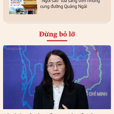
"Ngôi sao" tỏa sáng trên những
cung đường Quảng Ngãi
Đừng bỏ lỡ