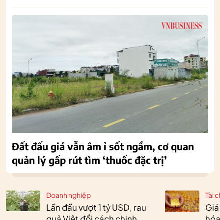
Đất đấu giá vẫn âm ỉ sốt ngầm, cơ quan
quản lý gấp rút tìm ‘thuốc đặc trị’
Doanh nghiệp
Tài c
Lần đầu vượt 1 tỷ USD, rau
Giá
quả Việt đổi cách chinh
hóa