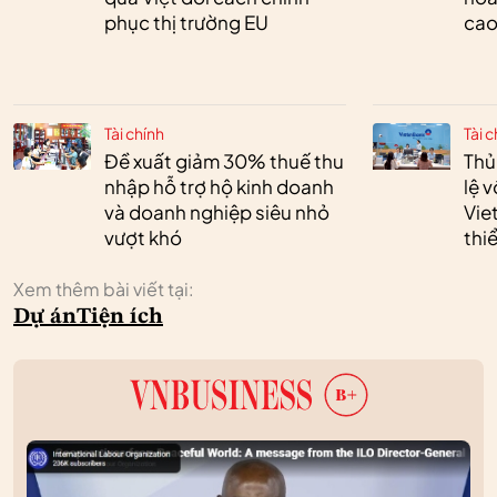
phục thị trường EU
cao
Tài chính
Tài c
Đề xuất giảm 30% thuế thu
Thủ
nhập hỗ trợ hộ kinh doanh
lệ 
và doanh nghiệp siêu nhỏ
Vie
vượt khó
thi
Xem thêm bài viết tại:
Dự án
Tiện ích