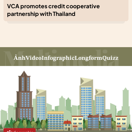
VCA promotes credit cooperative
partnership with Thailand
Ảnh
Video
Infographic
Longform
Quizz