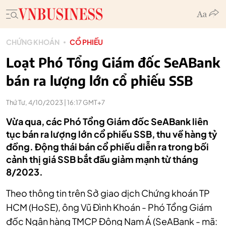
CHỨNG KHOÁN
CỔ PHIẾU
Loạt Phó Tổng Giám đốc SeABank
bán ra lượng lớn cổ phiếu SSB
Thứ Tư, 4/10/2023 | 16:17 GMT+7
Vừa qua, các Phó Tổng Giám đốc SeABank liên
tục bán ra lượng lớn cổ phiếu SSB, thu về hàng tỷ
đồng. Động thái bán cổ phiếu diễn ra trong bối
cảnh thị giá SSB bắt đầu giảm mạnh từ tháng
8/2023.
Theo thông tin trên Sở giao dịch Chứng khoán TP
HCM (HoSE), ông Vũ Đình Khoán - Phó Tổng Giám
đốc Ngân hàng TMCP Đông Nam Á (SeABank - mã: