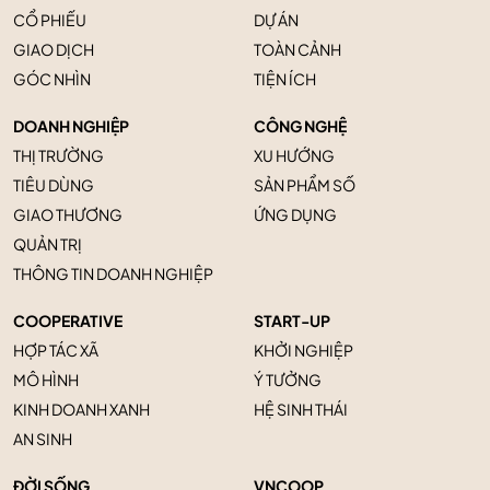
CỔ PHIẾU
DỰ ÁN
GIAO DỊCH
TOÀN CẢNH
GÓC NHÌN
TIỆN ÍCH
DOANH NGHIỆP
CÔNG NGHỆ
THỊ TRƯỜNG
XU HƯỚNG
TIÊU DÙNG
SẢN PHẨM SỐ
GIAO THƯƠNG
ỨNG DỤNG
QUẢN TRỊ
THÔNG TIN DOANH NGHIỆP
COOPERATIVE
START-UP
HỢP TÁC XÃ
KHỞI NGHIỆP
MÔ HÌNH
Ý TƯỞNG
KINH DOANH XANH
HỆ SINH THÁI
AN SINH
ĐỜI SỐNG
VNCOOP