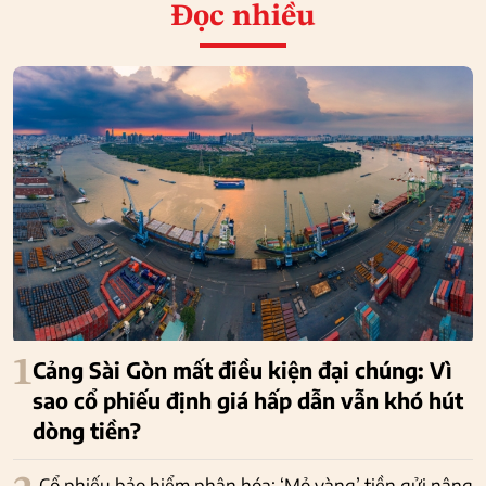
Đọc nhiều
1
Cảng Sài Gòn mất điều kiện đại chúng: Vì
sao cổ phiếu định giá hấp dẫn vẫn khó hút
dòng tiền?
Cổ phiếu bảo hiểm phân hóa: ‘Mỏ vàng’ tiền gửi nâng