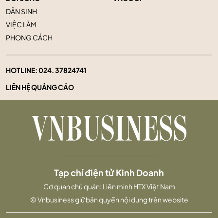
DÂN SINH
VIỆC LÀM
PHONG CÁCH
HOTLINE:
024. 37824741
LIÊN HỆ QUẢNG CÁO
Tạp chí điện tử Kinh Doanh
Cơ quan chủ quản: Liên minh HTX Việt Nam
© Vnbusiness giữ bản quyền nội dung trên website