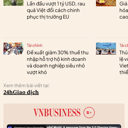
Lần đầu vượt 1 tỷ USD, rau
Giá
quả Việt đổi cách chinh
hóa
phục thị trường EU
cao
Tài chính
Tài c
Đề xuất giảm 30% thuế thu
Thủ
nhập hỗ trợ hộ kinh doanh
lệ 
và doanh nghiệp siêu nhỏ
Vie
vượt khó
thi
Xem thêm bài viết tại:
24h
Giao dịch