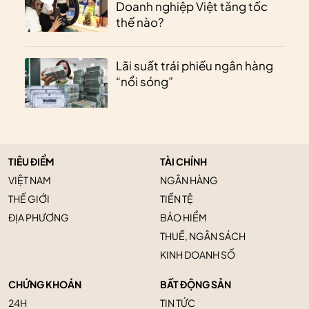
Doanh nghiệp Việt tăng tốc
thế nào?
Lãi suất trái phiếu ngân hàng
“nổi sóng”
TIÊU ĐIỂM
TÀI CHÍNH
VIỆT NAM
NGÂN HÀNG
THẾ GIỚI
TIỀN TỆ
ĐỊA PHƯƠNG
BẢO HIỂM
THUẾ, NGÂN SÁCH
KINH DOANH SỐ
CHỨNG KHOÁN
BẤT ĐỘNG SẢN
24H
TIN TỨC