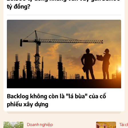
tỷ đồng?
Backlog không còn là "lá bùa" của cổ
phiếu xây dựng
Doanh nghiệp
Tài c