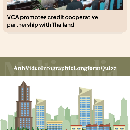
VCA promotes credit cooperative
partnership with Thailand
Ảnh
Video
Infographic
Longform
Quizz