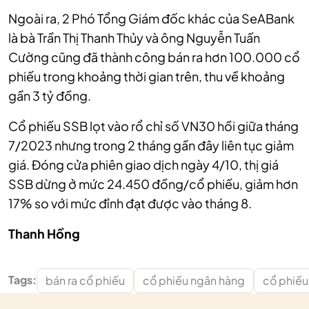
Ngoài ra, 2 Phó Tổng Giám đốc khác của SeABank
là bà Trần Thị Thanh Thủy và ông Nguyễn Tuấn
Cường cũng đã thành công bán ra hơn 100.000 cổ
phiếu trong khoảng thời gian trên, thu về khoảng
gần 3 tỷ đồng.
Cổ phiếu SSB lọt vào rổ chỉ số VN30 hồi giữa tháng
7/2023 nhưng trong 2 tháng gần đây liên tục giảm
giá. Đóng cửa phiên giao dịch ngày 4/10, thị giá
SSB dừng ở mức 24.450 đồng/cổ phiếu, giảm hơn
17% so với mức đỉnh đạt được vào tháng 8.
Thanh Hồng
Tags:
bán ra cổ phiếu
cổ phiếu ngân hàng
cổ phiếu