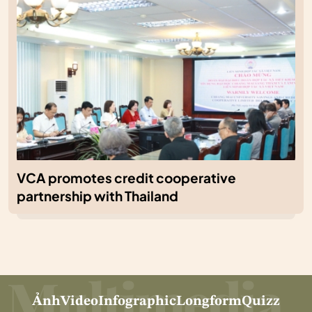
VCA promotes credit cooperative
partnership with Thailand
Ảnh
Video
Infographic
Longform
Quizz