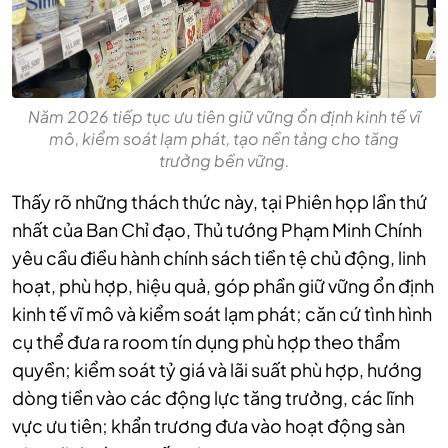
Năm 2026 tiếp tục ưu tiên giữ vững ổn định kinh tế vĩ
mô, kiểm soát lạm phát, tạo nền tảng cho tăng
trưởng bền vững.
Thấy rõ những thách thức này, t
ại Phiên họp lần thứ
nhất của Ban Chỉ đạo, Thủ tướng Phạm Minh Chính
yêu cầu điều hành chính sách tiền tệ chủ động, linh
hoạt, phù hợp, hiệu quả, góp phần giữ vững ổn định
kinh tế vĩ mô và kiểm soát lạm phát; căn cứ tình hình
cụ thể đưa ra room tín dụng phù hợp theo thẩm
quyền; kiểm soát tỷ giá và lãi suất phù hợp, hướng
dòng tiền vào các động lực tăng trưởng, các lĩnh
vực ưu tiên; khẩn trương đưa vào hoạt động sàn