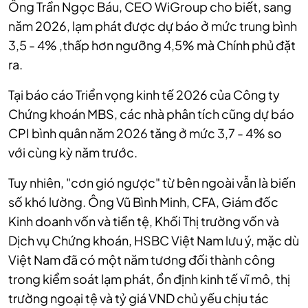
Ông Trần Ngọc Báu, CEO WiGroup cho biết, sang
năm 2026, lạm phát được dự báo ở mức trung bình
3,5 - 4% ,thấp hơn ngưỡng 4,5% mà Chính phủ đặt
ra.
Tại báo cáo Triển vọng kinh tế 2026 của Công ty
Chứng khoán MBS, các nhà phân tích cũng dự báo
CPI bình quân năm 2026 tăng ở mức 3,7 - 4% so
với cùng kỳ năm trước.
Tuy nhiên, "cơn gió ngược" từ bên ngoài vẫn là biến
số khó lường. Ông Vũ Bình Minh,
CFA, Giám đốc
Kinh doanh vốn và tiền tệ, Khối Thị trường vốn và
Dịch vụ Chứng khoán, HSBC Việt Nam
lưu ý, mặc dù
Việt Nam đã có một năm tương đối thành công
trong kiểm soát lạm phát, ổn định kinh tế vĩ mô, thị
trường ngoại tệ và tỷ giá VND chủ yếu chịu tác