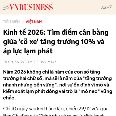
TIÊU ĐIỂM
VIỆT NAM
Kinh tế 2026: Tìm điểm cân bằng
giữa 'cỗ xe' tăng trưởng 10% và
áp lực lạm phát
Thứ Tư, 31/12/2025 | 15:09 GMT+7
Năm 2026 không chỉ là năm của con số tăng
trưởng hai chữ số, mà sẽ là năm của "tăng trưởng
nhanh nhưng bền vững", nơi sự ổn định vĩ mô và
kiểm soát lạm phát đóng vai trò là "mỏ neo" vững
chắc.
Chỉ 10 ngày sau khi thành lập, chiều 29/12 vừa qua
Ban Chỉ đạo của Chính phủ về quản lý, điều hành