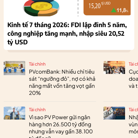
Kinh tế 7 tháng 2026: FDI lập đỉnh 5 năm,
công nghiệp tăng mạnh, nhập siêu 20,52
tỷ USD
Tài chính
Tài c
PVcomBank: Nhiều chỉ tiêu
Cục
sát “ngưỡng đỏ”, nợ có khả
doa
năng mất vốn tăng vọt gần
và 
20%
Tài chính
Tài c
Vì sao PV Power gửi ngân
Nhậ
hàng hơn 26.500 tỷ đồng
vùn
nhưng vẫn vay gần 38.100
mỏ