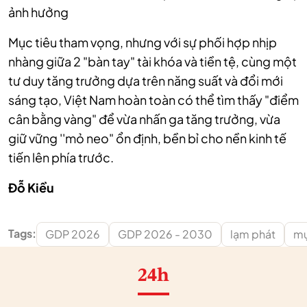
ảnh hưởng
Mục tiêu tham vọng, nhưng với sự phối hợp nhịp
nhàng giữa 2 "bàn tay" tài khóa và tiền tệ, cùng một
tư duy tăng trưởng dựa trên năng suất và đổi mới
sáng tạo, Việt Nam hoàn toàn có thể tìm thấy "điểm
cân bằng vàng" để
vừa nhấn ga tăng trưởng, vừa
giữ vững ''mỏ neo" ổn định, bền bỉ cho nền kinh tế
tiến lên phía trước.
Đỗ Kiều
Tags:
GDP 2026
GDP 2026 - 2030
lạm phát
mụ
24h