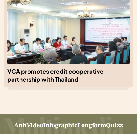
VCA promotes credit cooperative
partnership with Thailand
Ảnh
Video
Infographic
Longform
Quizz