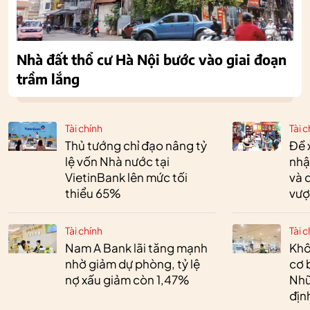
Nhà đất thổ cư Hà Nội bước vào giai đoạn
trầm lắng
Tài chính
Tài c
Thủ tướng chỉ đạo nâng tỷ
Đề 
lệ vốn Nhà nước tại
nhậ
VietinBank lên mức tối
và 
thiểu 65%
vượ
Tài chính
Tài c
Nam A Bank lãi tăng mạnh
Khô
nhờ giảm dự phòng, tỷ lệ
cơ 
nợ xấu giảm còn 1,47%
Nhữ
địn