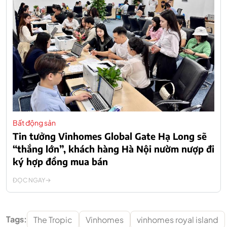
Bất động sản
Tin tưởng Vinhomes Global Gate Hạ Long sẽ
“thắng lớn”, khách hàng Hà Nội nườm nượp đi
ký hợp đồng mua bán
ĐỌC NGAY
Tags:
The Tropic
Vinhomes
vinhomes royal island