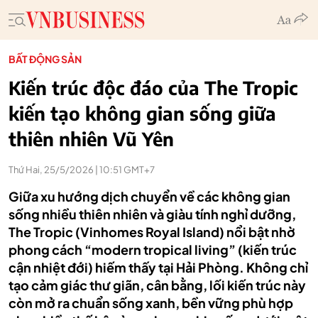
BẤT ĐỘNG SẢN
Kiến trúc độc đáo của The Tropic
kiến tạo không gian sống giữa
thiên nhiên Vũ Yên
Thứ Hai, 25/5/2026 | 10:51 GMT+7
Giữa xu hướng dịch chuyển về các không gian
sống nhiều thiên nhiên và giàu tính nghỉ dưỡng,
The Tropic (Vinhomes Royal Island) nổi bật nhờ
phong cách “modern tropical living” (kiến trúc
cận nhiệt đới) hiếm thấy tại Hải Phòng. Không chỉ
tạo cảm giác thư giãn, cân bằng, lối kiến trúc này
còn mở ra chuẩn sống xanh, bền vững phù hợp