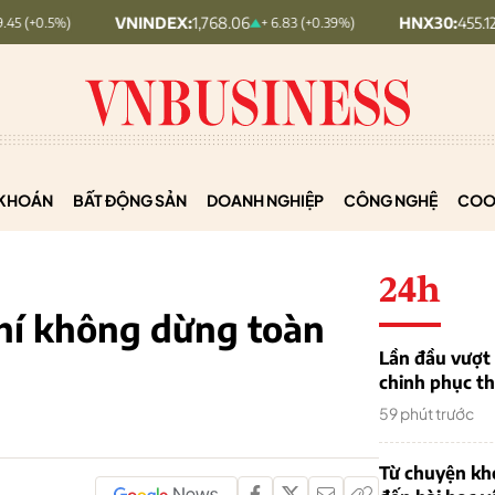
VNINDEX:
1,768.06
HNX30:
455.12
+ 6.83 (+0.39%)
+ 1.63 (+0.
KHOÁN
BẤT ĐỘNG SẢN
DOANH NGHIỆP
CÔNG NGHỆ
COO
24h
phí không dừng toàn
Lần đầu vượt 
chinh phục th
59 phút trước
Từ chuyện khở