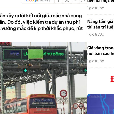
đến bài học v
1 giờ trước
ẫn xảy ra lỗi kết nối giữa các nhà cung
n. Do đó, việc kiểm tra dự án thu phí
Nâng tầm giá 
tài sản trí tuệ
, vướng mắc để kịp thời khắc phục, rút
1 giờ trước
Giá vàng tro
nơi bán cao 
1 giờ trước