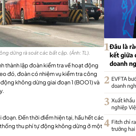
1
Đâu là rà
ông dừng rà soát các bất cập. (Ảnh: TL).
kết giữa
doanh ng
nh thành lập đoàn kiểm tra về hoạt động
heo đó, đoàn có nhiệm vụ kiểm tra công
2
EVFTA bướ
 tự động không dừng giai đoạn 1 (BOO1) và
doanh nghi
y.
3
Xuất khẩu 
nghiệp Việ
i đoạn. Đến thời điểm hiện tại, hầu hết các
4
Fitch chỉ r
ệ thống thu phí tự động không dừng ở một
trưởng hai