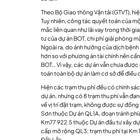
Theo Bộ Giao thông Vận tải (GTVT), hi
Tuy nhiên, công tác quyết toán của m
mắc liên quan như lãi vay trong thời g
tư của dự án BOT, chi phí giải phóng 
Ngoài ra, do ảnh hưởng của dịch bệnh 
hơn so với phương án tài chính nên cầ
BOT… Vì vậy, các dự án vẫn chưa đượ
toán toàn bộ dự án làm cơ sở để điều ch
Hiện các trạm thu phí đều có chính s
dự án, nhưng có 8 trạm thu phí vẫn đ
về vị trí đặt trạm, không được sự đồng
Sơn thuộc Dự án QL1A, đoạn tránh phía
Km77 922.5 thuộc Dự án đầu tư xây dự
cấp mở rộng QL3; trạm thu phí tại Km 
Đắk Lắk…