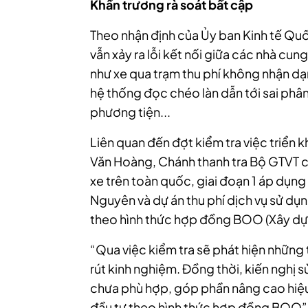
Khẩn trương rà soát bất cập
Theo nhận định của Ủy ban Kinh tế Quốc
vẫn xảy ra lỗi kết nối giữa các nhà cu
như xe qua trạm thu phí không nhận dạn
hệ thống đọc chéo làn dẫn tới sai phân 
phương tiện...
Liên quan đến đợt kiểm tra việc triển k
Văn Hoàng, Chánh thanh tra Bộ GTVT ch
xe trên toàn quốc, giai đoạn 1 áp dụn
Nguyên và dự án thu phí dịch vụ sử d
theo hình thức hợp đồng BOO (Xây d
“Qua việc kiểm tra sẽ phát hiện những 
rút kinh nghiệm. Đồng thời, kiến nghị s
chưa phù hợp, góp phần nâng cao hiệu 
đầu tư theo hình thức hợp đồng BOO”