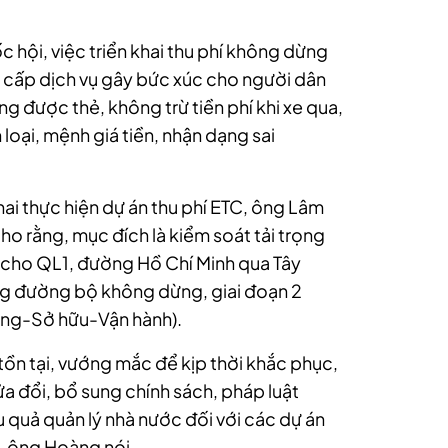
 hội, việc triển khai thu phí không dừng
ng cấp dịch vụ gây bức xúc cho người dân
g được thẻ, không trừ tiền phí khi xe qua,
loại, mệnh giá tiền, nhận dạng sai
hai thực hiện dự án thu phí ETC, ông Lâm
o rằng, mục đích là kiểm soát tải trọng
g cho QL1, đường Hồ Chí Minh qua Tây
ụng đường bộ không dừng, giai đoạn 2
ựng-Sở hữu-Vận hành).
tồn tại, vướng mắc để kịp thời khắc phục,
ửa đổi, bổ sung chính sách, pháp luật
quả quản lý nhà nước đối với các dự án
, ông Hoàng nói.