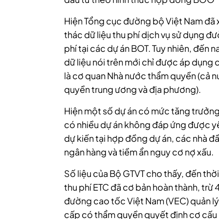
Hiện Tổng cục đường bộ Việt Nam đã xâ
thác dữ liệu thu phí dịch vụ sử dụng đ
phí tại các dự án BOT. Tuy nhiên, đến n
dữ liệu nói trên mới chỉ được áp dụng
là cơ quan Nhà nước thẩm quyền (cả n
quyền trung ương và địa phương).
Hiện một số dự án có mức tăng trưởng
có nhiều dự án không đáp ứng được yê
dự kiến tại hợp đồng dự án, các nhà đầ
ngân hàng và tiềm ẩn nguy cơ nợ xấu.
Số liệu của Bộ GTVT cho thấy, đến thời 
thu phí ETC đã cơ bản hoàn thành, trừ 
đường cao tốc Việt Nam (VEC) quản l
cấp có thẩm quyền quyết định cơ cấu l