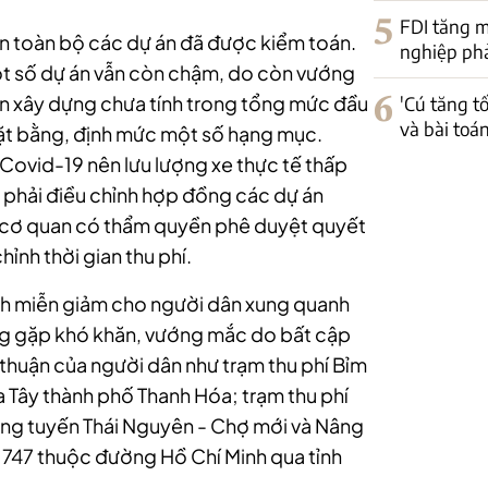
5
FDI tăng m
ện toàn bộ các dự án đã được kiểm toán.
nghiệp phải
ột số dự án vẫn còn chậm, do còn vướng
ian xây dựng chưa tính trong tổng mức đầu
6
'Cú tăng t
và bài toá
mặt bằng, định mức một số hạng mục.
Covid-19 nên lưu lượng xe thực tế thấp
n phải điều chỉnh hợp đồng các dự án
c cơ quan có thẩm quyền phê duyệt quyết
ỉnh thời gian thu phí.
ách miễn giảm cho người dân xung quanh
ang gặp khó khăn, vướng mắc do bất cập
 thuận của người dân như trạm thu phí Bỉm
 Tây thành phố Thanh Hóa; trạm thu phí
ng tuyến Thái Nguyên - Chợ mới và Nâng
1747 thuộc đường Hồ Chí Minh qua tỉnh