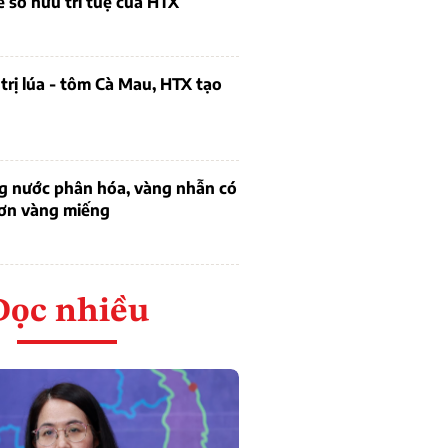
ề sở hữu trí tuệ của HTX
trị lúa - tôm Cà Mau, HTX tạo
ng nước phân hóa, vàng nhẫn có
hơn vàng miếng
Đọc nhiều