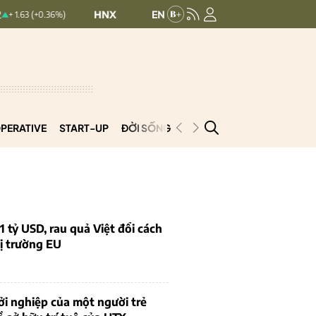
HNXINDEX:
293.44
UPCOMINDEX:
126.9
36%)
+ 0.25 (+0.09%)
PERATIVE
START-UP
ĐỜI SỐNG
PODCAST
VNCOOP
1 tỷ USD, rau quả Việt đổi cách
ị trường EU
i nghiệp của một người trẻ