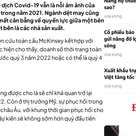
Nẵng nợ thuế
 dịch Covid-19 vẫn là nỗi ám ảnh của
sao?
 trong năm 2021. Ngành dệt may cũng
vừa xong
 mất cân bằng về quyền lực giữa một bên
 bên là các nhà sản xuất.
Cổ phiếu bảo 
gửi nâng đỡ l
ên cứu toàn cầu McKinsey kết hợp với
sóng
hiện cho thấy, doanh số thời trang toàn
vừa xong
rước quý 3 năm 2022 hoặc có thể là quý 4
Xuất khẩu trự
Việt tăng tốc
vừa xong
ng được cho là sẽ chỉ khả quan trở lại
 Còn ở thị trường Mỹ, sự phục hồi trong
 châu Âu, với khung thời gian phục hồi cho
dự kiến sẽ không sớm hơn quý đầu tiên