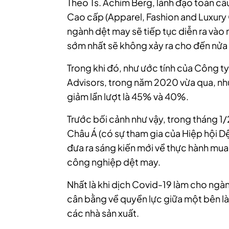
Theo Ts. Achim Berg, lãnh đạo toàn cầ
Cao cấp (Apparel, Fashion and Luxury 
ngành dệt may sẽ tiếp tục diễn ra vào 
sớm nhất sẽ không xảy ra cho đến nửa
Trong khi đó, như ước tính của Công ty
Advisors, trong năm 2020 vừa qua, nhu
giảm lần lượt là 45% và 40%.
Trước bối cảnh như vậy, trong tháng 1
Châu Á (có sự tham gia của Hiệp hội D
đưa ra sáng kiến mới về thực hành mu
công nghiệp dệt may.
Nhất là khi dịch Covid-19 làm cho ngà
cân bằng về quyền lực giữa một bên là
các nhà sản xuất.