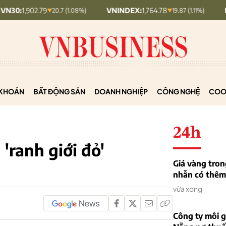
.79
VNINDEX:
1,764.78
HNX30:
453.
20.7 (1.08%)
19.87 (1.11%)
KHOÁN
BẤT ĐỘNG SẢN
DOANH NGHIỆP
CÔNG NGHỆ
COO
24h
'ranh giới đỏ'
Giá vàng tron
nhẫn có thêm 
vừa xong
Công ty môi g