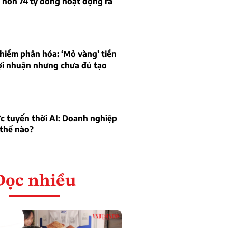
 hơn 74 tỷ đồng hoạt động ra
hiểm phân hóa: ‘Mỏ vàng’ tiền
ợi nhuận nhưng chưa đủ tạo
c tuyến thời AI: Doanh nghiệp
 thế nào?
Đọc nhiều