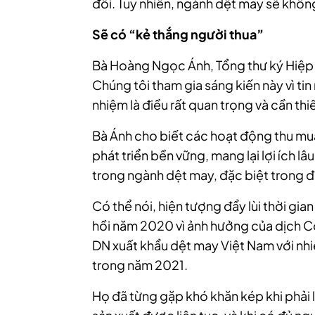
đổi. Tuy nhiên, ngành dệt may sẽ không
Sẽ có “kẻ thắng người thua”
Bà Hoàng Ngọc Ánh, Tổng thư ký Hiệp h
Chúng tôi tham gia sáng kiến này vì ti
nhiệm là điều rất quan trọng và cần thiế
Bà Ánh cho biết các hoạt động thu mu
phát triển bền vững, mang lại lợi ích l
trong ngành dệt may, đặc biệt trong đ
Có thể nói, hiện tượng đẩy lùi thời gi
hồi năm 2020 vì ảnh hưởng của dịch Co
DN xuất khẩu dệt may Việt Nam với nhi
trong năm 2021.
Họ đã từng gặp khó khăn kép khi phải