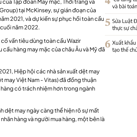
4
u của Tập đoàn May mặc, Thời trang và
và bài toá
Group) tại McKinsey, sự gián đoạn của
năm 2021, và dự kiến sự phục hồi toàn cầu
5
Sửa Luật Đ
 cuối năm 2022.
thực sự ch
 cố vấn tiêu dùng toàn cầu Wazir
6
Xuất khẩu 
 cầu hàng may mặc của châu Âu và Mỹ đã
tạo thế ch
/2021, Hiệp hội các nhà sản xuất dệt may
ệt may Việt Nam - Vitas) đã đồng thuận
a hàng có trách nhiệm hơn trong ngành
nh dệt may ngày càng thể hiện rõ sự mất
 nhãn hàng và người mua hàng, một bên là