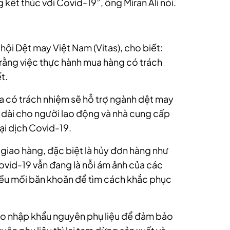
 kết thúc với Covid-19”, ông Miran Ali nói.
ội Dệt may Việt Nam (Vitas), cho biết:
n rằng việc thực hành mua hàng có trách
t.
a có trách nhiệm sẽ hỗ trợ ngành dệt may
âu dài cho người lao động và nhà cung cấp
ại dịch Covid-19.
an giao hàng, đặc biệt là hủy đơn hàng như
vid-19 vẫn đang là nỗi ám ảnh của các
ều mối băn khoăn để tìm cách khắc phục
 lo nhập khẩu nguyên phụ liệu để đảm bảo