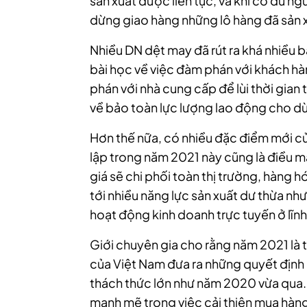
sản xuất được liên tục, và khi có đủ n
dừng giao hàng những lô hàng đã sản x
Nhiều DN dệt may đã rút ra khá nhiều b
bài học về việc đàm phán với khách hàn
phán với nhà cung cấp để lùi thời gian
về bảo toàn lực lượng lao động cho d
Hơn thế nữa, có nhiều đặc điểm mới c
lập trong năm 2021 này cũng là điều m
giá sẽ chi phối toàn thị trường, hàng h
tới nhiều năng lực sản xuất dư thừa như
hoạt động kinh doanh trực tuyến ở lĩnh
Giới chuyên gia cho rằng năm 2021 là 
của Việt Nam đưa ra những quyết định
thách thức lớn như năm 2020 vừa qua. 
mạnh mẽ trong việc cải thiện mua hàn