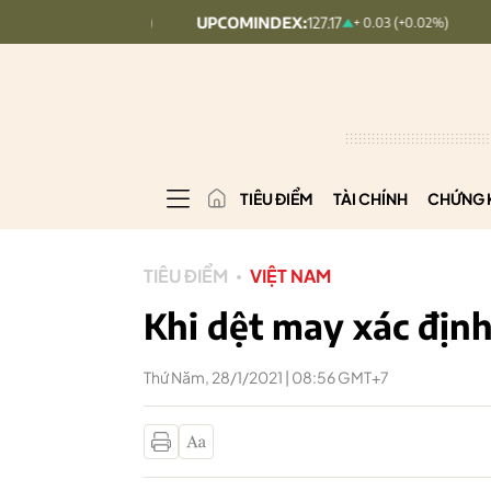
UPCOMINDEX:
127.17
VN30:
1,902
8.56 (2.84%)
+ 0.03 (+0.02%)
TIÊU ĐIỂM
TÀI CHÍNH
CHỨNG 
TIÊU ĐIỂM
VIỆT NAM
Khi dệt may xác định 
Thứ Năm, 28/1/2021 | 08:56 GMT+7