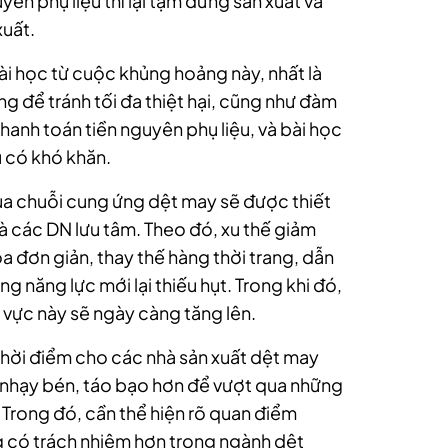
guyên phụ liệu thì lại tạm dừng sản xuất và
uất.
ài học từ cuộc khủng hoảng này, nhất là
g để tránh tối đa thiệt hại, cũng như đàm
 thanh toán tiền nguyên phụ liệu, và bài học
ù có khó khăn.
ủa chuỗi cung ứng dệt may sẽ được thiết
à các DN lưu tâm. Theo đó, xu thế giảm
óa đơn giản, thay thế hàng thời trang, dẫn
ng năng lực mới lại thiếu hụt. Trong khi đó,
 vực này sẽ ngày càng tăng lên.
thời điểm cho các nhà sản xuất dệt may
 nhạy bén, táo bạo hơn để vượt qua những
Trong đó, cần thể hiện rõ quan điểm
g có trách nhiệm hơn trong ngành dệt