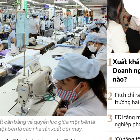
1
Xuất khẩu
Doanh ng
nào?
2
Fitch chỉ r
trưởng hai
3
FDI tăng m
ất cân bằng về quyền lực giữa một bên là
nghiệp phải
ột bên là các nhà sản xuất dệt may.
'Cú tăng t