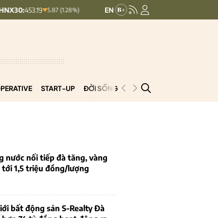
19
HNXINDEX:
292.64
UPCOMIND
5.87 (1.28%)
8.56 (2.84%)
PERATIVE
START-UP
ĐỜI SỐNG
PODCAST
VNCOOP
g nước nối tiếp đà tăng, vàng
tới 1,5 triệu đồng/lượng
iới bất động sản S-Realty Đà