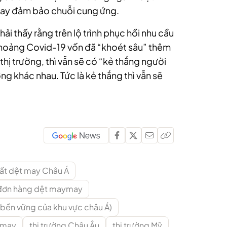
hay đảm bảo chuỗi cung ứng.
i thấy rằng trên lộ trình phục hồi nhu cầu
hoảng Covid-19 vốn đã “khoét sâu” thêm
 thị trường, thì vẫn sẽ có “kẻ thắng người
ng khác nhau. Tức là kẻ thắng thì vẫn sẽ
uất dệt may Châu Á
đơn hàng dệt maymay
 bền vững của khu vực châu Á)
t may
thị trường Châu Âu
thị trường Mỹ