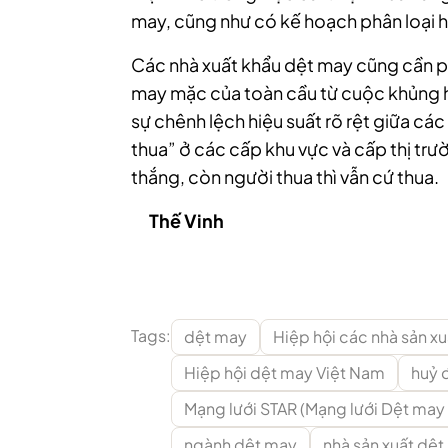
may, cũng như có kế hoạch phân loại 
Các nhà xuất khẩu dệt may cũng cần phả
may mặc của toàn cầu từ cuộc khủng 
sự chênh lệch hiệu suất rõ rệt giữa các
thua” ở các cấp khu vực và cấp thị trườ
thắng, còn người thua thì vẫn cứ thua.
Thế Vinh
Tags:
dệt may
Hiệp hội các nhà sản x
Hiệp hội dệt may Việt Nam
huỷ 
Mạng lưới STAR (Mạng lưới Dệt may
ngành dệt may
nhà sản xuất dệ