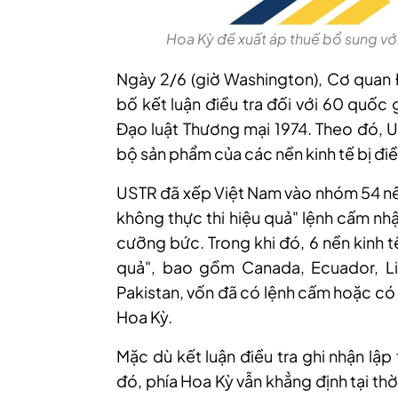
Hoa Kỳ đề xuất áp thuế bổ sung với
Ngày 2/6 (giờ Washington), Cơ quan 
bố kết luận điều tra đối với 60 quốc
Đạo luật Thương mại 1974. Theo đó, U
bộ sản phẩm của các nền kinh tế bị điề
USTR đã xếp Việt Nam vào nhóm 54 nền 
không thực thi hiệu quả" lệnh cấm nh
cưỡng bức. Trong khi đó, 6 nền kinh tế
quả", bao gồm Canada, Ecuador, Li
Pakistan, vốn đã có lệnh cấm hoặc có
Hoa Kỳ.
Mặc dù kết luận điều tra ghi nhận lập
đó, phía Hoa Kỳ vẫn khẳng định tại thờ