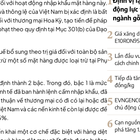
1
Định vị l
đối với hoạt động nhập khẩu mặt hàng này.
động lực
và thông lệ của Việt Nam bị xác định là bất
ngành gỗ
i với thương mại Hoa Kỳ, tạo tiền đề pháp
 phạt theo quy định tại Mục 301(b) của Đạo
2
Giá xăng d
E10RON95-II
uế bổ sung theo trị giá đối với toàn bộ sản
3
Lần đầu vư
 trừ một số mặt hàng được loại trừ tại Phụ
cách chinh
4
Tiếp đà tă
ịnh thành 2 bậc. Trong đó, bậc 1 là mức
đồng/kg
nh tế đã ban hành lệnh cấm nhập khẩu, đã
 thuận về thương mại có đi có lại hoặc đã
5
EVNGENCO1
chủ động 
ệt Nam và các nền kinh tế còn lại được đề
,5%.
6
Cạn nguồn 
phá tăng 
ển khai một cơ chế đặc biệt với hàng dệt