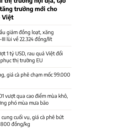
ại thị trường nội địa, tạo
 tăng trưởng mới cho
 Việt
ầu giảm đồng loạt, xăng
I lùi về 22.324 đồng/lít
ợt 1 tỷ USD, rau quả Việt đổi
 phục thị trường EU
ng, giá cà phê chạm mốc 99.000
 vượt qua cao điểm mùa khô,
ứng phó mùa mưa bão
cung cuối vụ, giá cà phê bứt
1.800 đồng/kg