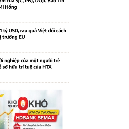
ạm của SJC, PNJ, DOJI, Bảo Tín
Mi Hồng
1 tỷ USD, rau quả Việt đổi cách
ị trường EU
i nghiệp của một người trẻ
ề sở hữu trí tuệ của HTX