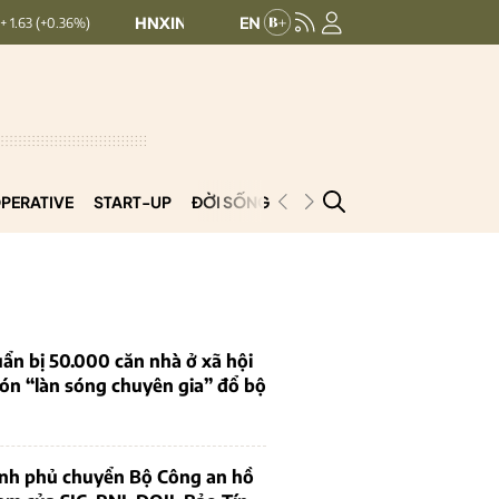
HNXINDEX:
293.44
UPCOMINDEX:
126.99
6%)
+ 0.25 (+0.09%)
PERATIVE
START-UP
ĐỜI SỐNG
PODCAST
VNCOOP
ẩn bị 50.000 căn nhà ở xã hội
ón “làn sóng chuyên gia” đổ bộ
ính phủ chuyển Bộ Công an hồ