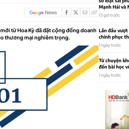
sơ loạt sai ph
Mạnh Hải và 
13 giờ trước
 mới từ Hoa Kỳ đã đặt cộng đồng doanh
Lần đầu vượt 
 ro thương mại nghiêm trọng.
chinh phục th
1 ngày trước
Từ chuyện khở
đến bài học v
1 ngày trước