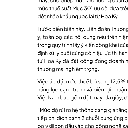
may, cho phép một khối lượng quần á
mức thuế suất Mục 301 ưu đãi dựa trên
dệt nhập khẩu ngược lại từ Hoa Kỳ.
Trước diễn biến này, Liên đoàn Thươn
ý, toàn bộ các nội dung nêu trên hiệ
trong quy trình lấy ý kiến công khai c
định xử lý cuối cùng có hiệu lực thi hà
từ Hoa Kỳ đã đặt cộng đồng doanh ngh
thương mại nghiêm trọng.
Việc áp đặt mức thuế bổ sung 12,5% t
năng lực cạnh tranh và biên lợi nhuậ
Việt Nam bao gồm dệt may, da giày, đồ
“Mức độ rủi ro hệ thống càng gia tăng 
tiếp chỉ đích danh 2 chuỗi cung ứng 
polysilicon đầu vào cho công nghệ sả