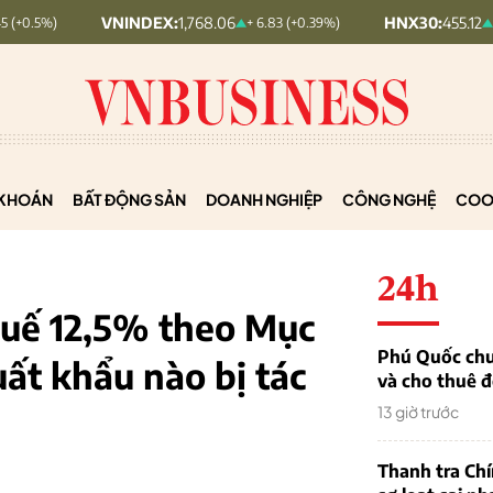
VNINDEX:
1,768.06
HNX30:
455.12
+ 6.83 (+0.39%)
+ 1.63 (+0.3
KHOÁN
BẤT ĐỘNG SẢN
DOANH NGHIỆP
CÔNG NGHỆ
COO
24h
huế 12,5% theo Mục
Phú Quốc chu
ất khẩu nào bị tác
và cho thuê đ
13 giờ trước
Thanh tra Ch