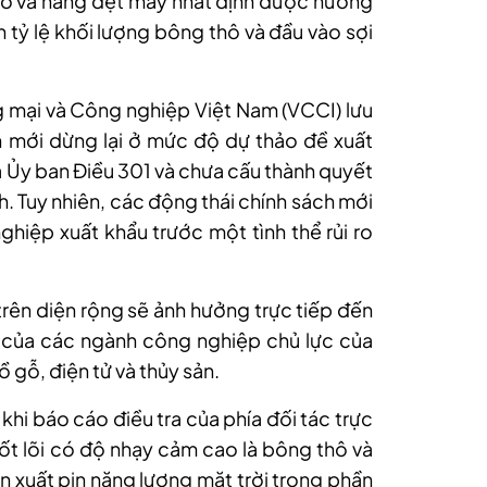
o và hàng dệt may nhất định được hưởng
 tỷ lệ khối lượng bông thô và đầu vào sợi
g mại và Công nghiệp Việt Nam (VCCI) lưu
n mới dừng lại ở mức độ dự thảo đề xuất
ủa Ủy ban Điều 301 và chưa cấu thành quyết
nh. Tuy nhiên, các động thái chính sách mới
iệp xuất khẩu trước một tình thể rủi ro
rên diện rộng sẽ ảnh hưởng trực tiếp đến
n của các ngành công nghiệp chủ lực của
 gỗ, điện tử và thủy sản.
khi báo cáo điều tra của phía đối tác trực
cốt lõi có độ nhạy cảm cao là bông thô và
n xuất pin năng lượng mặt trời trong phần