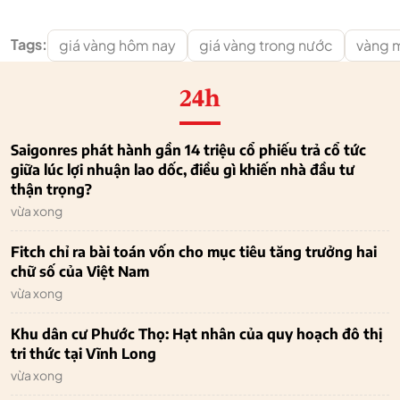
Tags:
giá vàng hôm nay
giá vàng trong nước
vàng 
24h
Saigonres phát hành gần 14 triệu cổ phiếu trả cổ tức
giữa lúc lợi nhuận lao dốc, điều gì khiến nhà đầu tư
thận trọng?
vừa xong
Fitch chỉ ra bài toán vốn cho mục tiêu tăng trưởng hai
chữ số của Việt Nam
vừa xong
Khu dân cư Phước Thọ: Hạt nhân của quy hoạch đô thị
tri thức tại Vĩnh Long
vừa xong