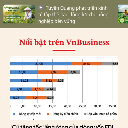
Tuyên Quang phát triển kinh
tế tập thể, tạo động lực cho nông
nghiệp bền vững
Nổi bật
trên VnBusiness
'Cú tăng tốc' ấn tượng của dòng vốn FDI