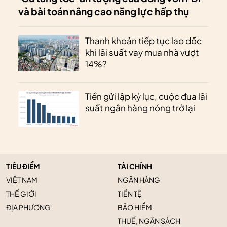
và bài toán nâng cao năng lực hấp thụ
Thanh khoản tiếp tục lao dốc
khi lãi suất vay mua nhà vượt
14%?
Tiền gửi lập kỷ lục, cuộc đua lãi
suất ngân hàng nóng trở lại
TIÊU ĐIỂM
TÀI CHÍNH
VIỆT NAM
NGÂN HÀNG
THẾ GIỚI
TIỀN TỆ
ĐỊA PHƯƠNG
BẢO HIỂM
THUẾ, NGÂN SÁCH