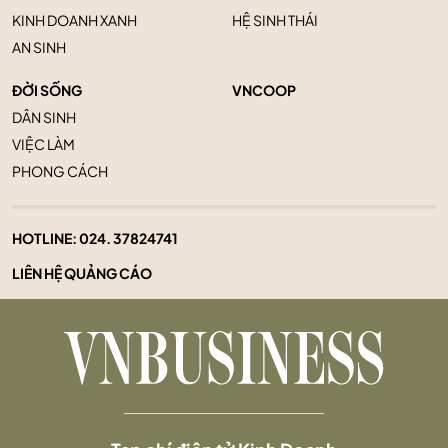
KINH DOANH XANH
HỆ SINH THÁI
AN SINH
ĐỜI SỐNG
VNCOOP
DÂN SINH
VIỆC LÀM
PHONG CÁCH
HOTLINE:
024. 37824741
LIÊN HỆ QUẢNG CÁO