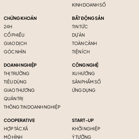
KINH DOANH SỐ
CHỨNG KHOÁN
BẤT ĐỘNG SẢN
24H
TIN TỨC
CỔ PHIẾU
DỰ ÁN
GIAO DỊCH
TOÀN CẢNH
GÓC NHÌN
TIỆN ÍCH
DOANH NGHIỆP
CÔNG NGHỆ
THỊ TRƯỜNG
XU HƯỚNG
TIÊU DÙNG
SẢN PHẨM SỐ
GIAO THƯƠNG
ỨNG DỤNG
QUẢN TRỊ
THÔNG TIN DOANH NGHIỆP
COOPERATIVE
START-UP
HỢP TÁC XÃ
KHỞI NGHIỆP
MÔ HÌNH
Ý TƯỞNG