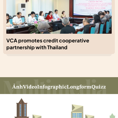
VCA promotes credit cooperative
partnership with Thailand
Ảnh
Video
Infographic
Longform
Quizz