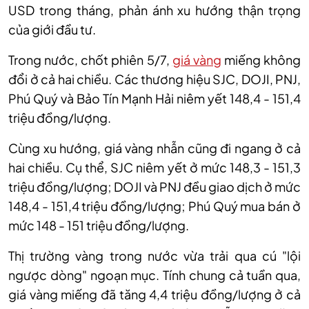
USD trong tháng, phản ánh xu hướng thận trọng
của giới đầu tư.
Trong nước, chốt phiên 5/7,
giá vàng
miếng
không
đổi ở cả hai chiều
. Các t
hương hiệu SJC, DOJI, PNJ,
Phú Quý và Bảo Tín Mạnh Hải niê
m yết
148,4
-
151,4
triệu đồng/lượng
.
Cùng xu hướng, giá vàng nhẫn cũng đi ngang ở cả
hai chiều. Cụ thể, SJC niêm yết ở mức 148,3
-
151,3
triệu đồng/lượng
;
DOJI và PNJ đều
giao dịch
ở mức
148,4
-
151,4 triệu đồng/lượng
;
Phú Quý mua
bán
ở
mức 148
-
151 triệu đồng/lượng
.
Thị trường vàng trong nước vừa trải qua cú "lội
ngược dòng" ngoạn mục. Tính
chung
cả tuần qua,
giá vàng miếng đã tăng 4,4 triệu đồng/lượng ở cả