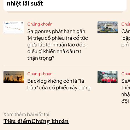
nhiệt lãi suất
Chứng khoán
Chứ
Saigonres phát hành gần
Cản
14 triệu cổ phiếu trả cổ tức
'cậ
giữa lúc lợi nhuận lao dốc,
phì
điều gì khiến nhà đầu tư
thận trọng?
Chứng khoán
Chứ
Backlog không còn là "lá
SeA
bùa" của cổ phiếu xây dựng
tri
nhậ
đội
Xem thêm bài viết tại:
Tiêu điểm
Chứng khoán