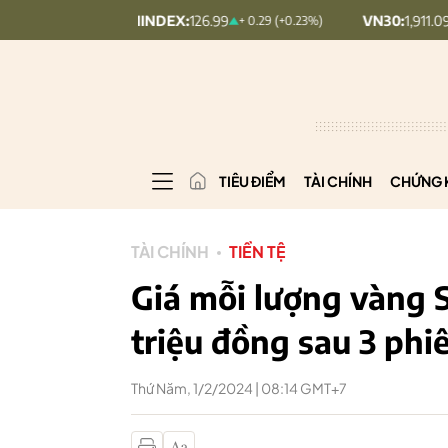
UPCOMINDEX:
126.99
VN30:
1,911.09
+ 0.29 (+0.23%)
+ 9.45 (+0.
TIÊU ĐIỂM
TÀI CHÍNH
CHỨNG 
TÀI CHÍNH
TIỀN TỆ
Giá mỗi lượng vàng S
triệu đồng sau 3 phi
Thứ Năm, 1/2/2024 | 08:14 GMT+7