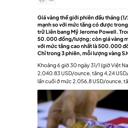
Giá vàng thế giới phiên đầu tháng (1/
mạnh so với mức tăng có được trong 
trữ Liên bang Mỹ Jerome Powell. Tr
50.000 đồng/lượng; còn giá vàng miế
với mức tăng cao nhất là 500.000 đồ
Chỉ trong 3 phiên, mỗi lượng vàng SJ
Khoảng 6 giờ 30 ngày 31/1 (giờ Việt Nam), trên‏‏ Kitco, giá vàng g
2,040.83 USD/ounce, tăng 4,24 USD/o
lần cuối ở mức 2.056,8 USD/ounce, tă