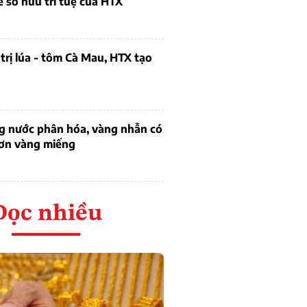
ề sở hữu trí tuệ của HTX
trị lúa - tôm Cà Mau, HTX tạo
ng nước phân hóa, vàng nhẫn có
hơn vàng miếng
Đọc nhiều