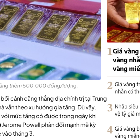
1
Giá vàng
vàng nhẫ
vàng mi
2
Giá vàng t
c tăng thêm 500.000 đồng/lượng.
nhẫn có th
g bối cảnh căng thẳng địa chính trị tại Trung
3
Nhập siêu
à vẫn theo xu hướng gia tăng. Dù vậy,
vệ tỷ giá 
o với mức tăng có được trong ngày khi
d) Jerome Powell phản đối mạnh mẽ kỳ
4
Giá vàng bậ
ệ vào tháng 3.
vàng miếng