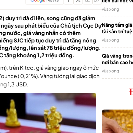
đến bài học v
vừa xong
2) duy trì đà đi lên, song cũng đã giảm
ngày sau phát biểu của Chủ tịch Cục Dự
Nâng tầm giá 
tài sản trí tuệ
ong nước, giá vàng nhẫn có thêm
ng SJC tiếp tục duy trì đà tăng nóng
vừa xong
ng/lượng, lên sát 78 triệu đồng/lượng.
C tăng khoảng 1,2 triệu đồng.
Giá vàng tro
nơi bán cao 
iao ngay ở mức
vừa xong
unce ( 0,21%). Vàng tương lai giao dịch
ng 1,3 USD.