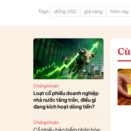
Tags:
đồng USD
giá vàng
hôm nay
Cù
Chứng khoán
Loạt cổ phiếu doanh nghiệp
nhà nước tăng trần, điều gì
đang kích hoạt dòng tiền?
Chứng khoán
Cổ phiếu bảo hiểm phân hóa: