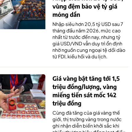
vùng đệm bảo vệ tỷ giá
mỏng dần
Nhập siêu hơn 20,5 tỷ USD sau 7
tháng đầu năm 2026, mức cao
nhất từ trước đến nay, nhưng tỷ
giá USD/VND vẫn duy trì ổn định
nhờ nguồn cung ngoại tệ dồi dào
từ FDI, kiều hối và du lịch.
Giá vàng bật tăng tới 1,5
triệu đồng/lượng, vàng
miếng tiến sát mốc 142
triệu đồng
Cùng đà tăng của giá vàng thế
giới, thị trường vàng trong nước
ghi nhận diễn biến khởi sắc khi