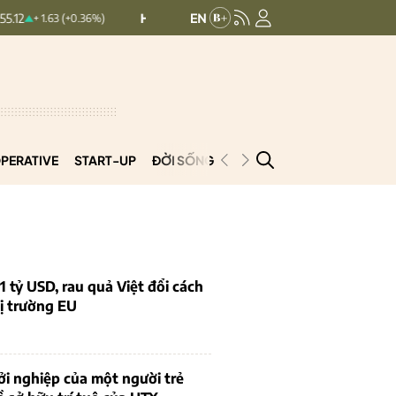
HNXINDEX:
293.44
UPCOMINDEX:
1
.63 (+0.36%)
+ 0.25 (+0.09%)
PERATIVE
START-UP
ĐỜI SỐNG
PODCAST
VNCOOP
1 tỷ USD, rau quả Việt đổi cách
ị trường EU
i nghiệp của một người trẻ