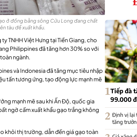
gạo ở đồng bằng sông Cửu Long đang chất
ên tàu để xuất khẩu.
y TNHH Việt Hưng tại Tiền Giang, cho
sang Philippines đã tăng hơn 30% so với
 toàn ngành.
pines và Indonesia đã tăng mục tiêu nhập
triệu tấn tương ứng, tạo động lực mạnh mẽ
1
Tiếp đà 
99.000 
hưởng mạnh mẽ sau khi Ấn Độ, quốc gia
bất ngờ cấm xuất khẩu gạo trắng không
2
Định vị lại
tăng trưởn
ạo khỏi thị trường, dẫn đến giá gạo toàn
Giá xăng d