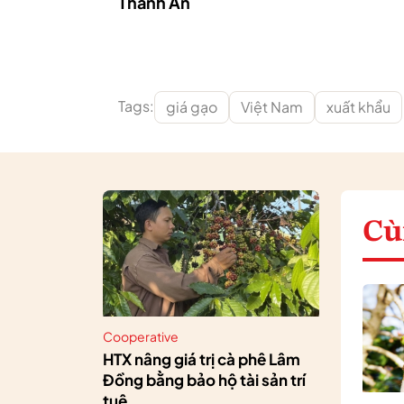
Thành An
Tags:
giá gạo
Việt Nam
xuất khẩu
Cù
Cooperative
HTX nâng giá trị cà phê Lâm
Đồng bằng bảo hộ tài sản trí
tuệ