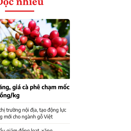
Đọc nhiều
tăng, giá cà phê chạm mốc
đồng/kg
 thị trường nội địa, tạo động lực
g mới cho ngành gỗ Việt
ầu giảm đồng loạt, xăng