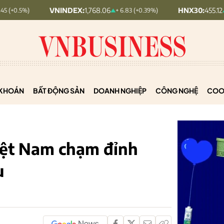
VNINDEX:
1,768.06
HNX30:
455.12
+ 6.83 (+0.39%)
+ 1.63 (+0.36%
KHOÁN
BẤT ĐỘNG SẢN
DOANH NGHIỆP
CÔNG NGHỆ
COO
iệt Nam chạm đỉnh
u