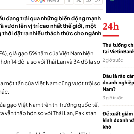
cầu đang trải qua những biến động mạnh
24h
 vươn lên vị trí cao nhất thế giới, một
thời đặt ra nhiều thách thức cho ngành
Thủ tướng chỉ
tại VietinBan
FA), giá gạo 5% tấm của Việt Nam hiện
2 giờ trước
ơn 14 đô la so với Thái Lan và 34 đô la so
Đâu là rào cản
a một tấn của Việt Nam cũng vượt trội so
doanh nghiệp
Nam?
hác.
3 giờ trước
ủa gạo Việt Nam trên thị trường quốc tế,
a vẫn thấp hơn so với Thái Lan, Pakistan
Đề xuất giảm
kinh doanh v
khó