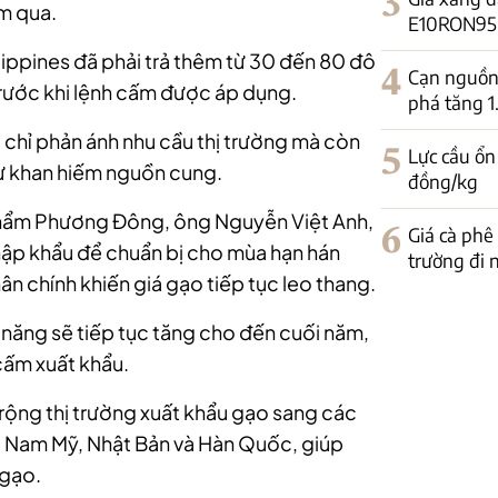
3
m qua.
E10RON95-II
lippines đã phải trả thêm từ 30 đến 80 đô
4
Cạn nguồn 
trước khi lệnh cấm được áp dụng.
phá tăng 
chỉ phản ánh nhu cầu thị trường mà còn
5
Lực cầu ổn
sự khan hiếm nguồn cung.
đồng/kg
hẩm Phương Đông, ông Nguyễn Việt Anh,
6
Giá cà phê
ập khẩu để chuẩn bị cho mùa hạn hán
trường đi
n chính khiến giá gạo tiếp tục leo thang.
năng sẽ tiếp tục tăng cho đến cuối năm,
cấm xuất khẩu.
ộng thị trường xuất khẩu gạo sang các
, Nam Mỹ, Nhật Bản và Hàn Quốc, giúp
 gạo.