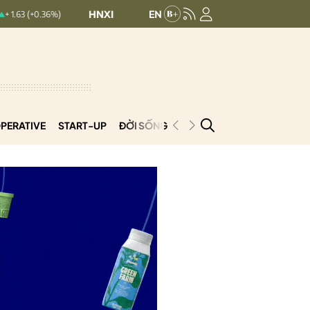
HNXINDEX:
293.44
UPCOMINDEX:
126.99
)
+ 0.25 (+0.09%)
PERATIVE
START-UP
ĐỜI SỐNG
PODCAST
VNCOOP