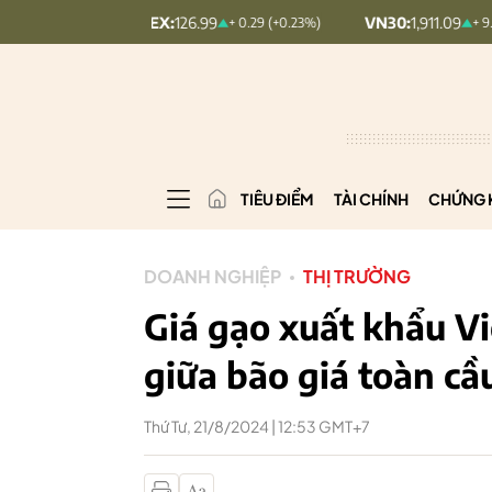
OMINDEX:
126.99
VN30:
1,911.09
+ 0.29 (+0.23%)
+ 9.45 (+0.5%)
TIÊU ĐIỂM
TÀI CHÍNH
CHỨNG 
DOANH NGHIỆP
THỊ TRƯỜNG
Giá gạo xuất khẩu V
giữa bão giá toàn cầ
Thứ Tư, 21/8/2024 | 12:53 GMT+7