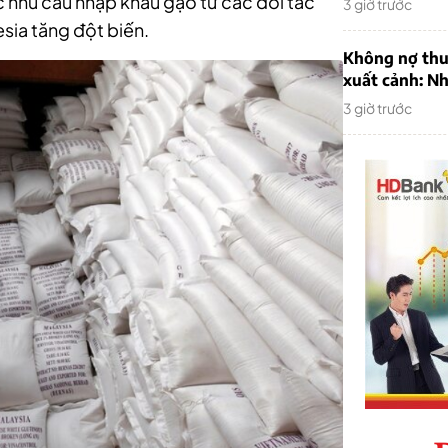
c nhu cầu nhập khẩu gạo từ các đối tác
3 giờ trước
sia tăng đột biến.
Không nợ thu
xuất cảnh: Nh
3 giờ trước